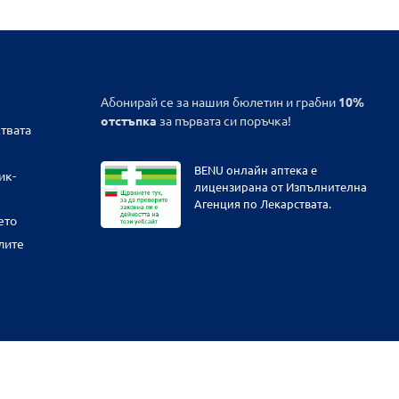
Абонирай се за нашия бюлетин и грабни
10%
отстъпка
за първата си поръчка!
твата
BENU онлайн аптека е
ик-
лицензирана от Изпълнителна
Агенция по Лекарствата.
ето
лите