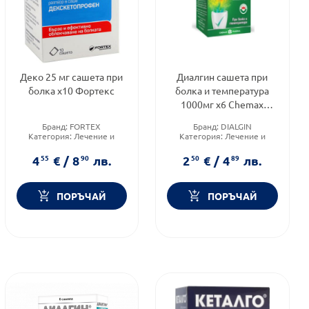
Деко 25 мг сашета при
Диалгин сашета при
болка х10 Фортекс
болка и температура
1000мг х6 Chemax
Pharma
Бранд:
FORTEX
Бранд:
DIALGIN
Категория:
Лечение и
Категория:
Лечение и
здраве
здраве
Форма на продукта:
саше
Форма на продукта:
саше
4
55
€
/
8
90
лв.
2
50
€
/
4
89
лв.
ПОРЪЧАЙ
ПОРЪЧАЙ