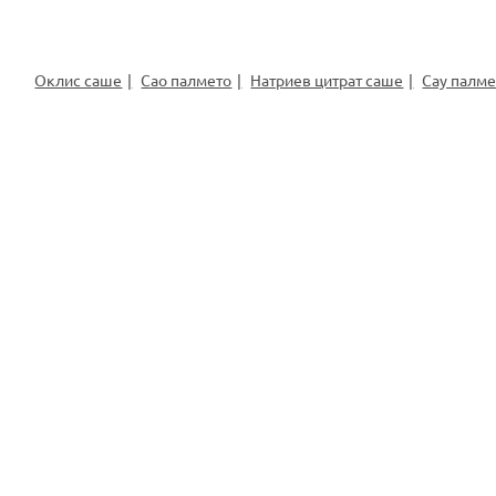
Оклис саше
Сао палмето
Натриев цитрат саше
Сау палме