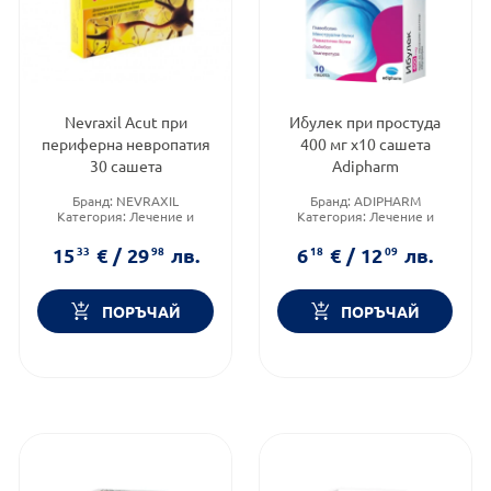
Nevraxil Acut при
Ибулек при простуда
периферна невропатия
400 мг x10 сашета
30 сашета
Adipharm
Бранд:
NEVRAXIL
Бранд:
ADIPHARM
Категория:
Лечение и
Категория:
Лечение и
здраве
здраве
Форма на продукта:
саше
Форма на продукта:
саше
15
33
€
/
29
98
лв.
6
18
€
/
12
09
лв.
ПОРЪЧАЙ
ПОРЪЧАЙ