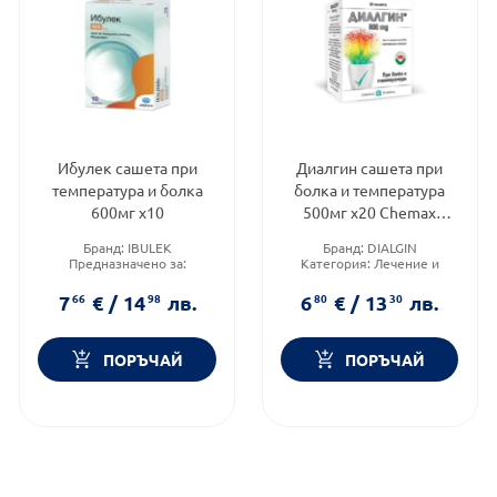
Ибулек сашета при
Диалгин сашета при
температура и болка
болка и температура
600мг х10
500мг х20 Chemax
Pharma
Бранд:
IBULEK
Бранд:
DIALGIN
Предназначено за:
Категория:
Лечение и
възрастни/деца
здраве
Приложение:
орално
Форма на продукта:
саше
7
66
€
/
14
98
лв.
6
80
€
/
13
30
лв.
ПОРЪЧАЙ
ПОРЪЧАЙ