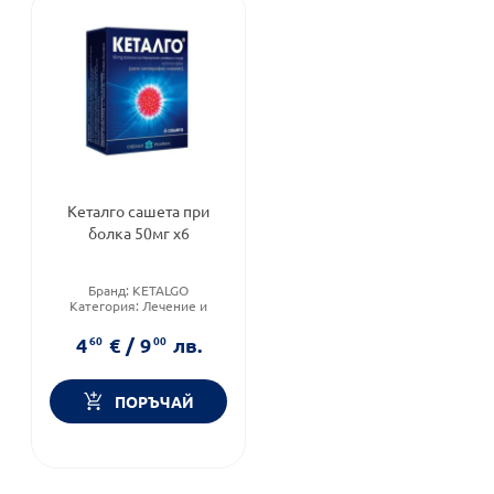
Кеталго сашета при
болка 50мг х6
Бранд:
KETALGO
Категория:
Лечение и
здраве
Форма на продукта:
саше
4
60
€
/
9
00
лв.
ПОРЪЧАЙ