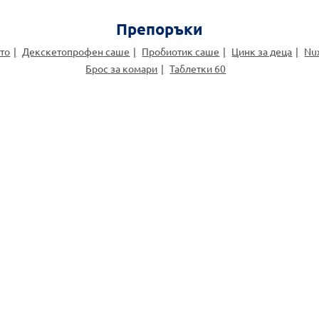
Препоръки
то
Декскетопрофен саше
Пробиотик саше
Цинк за деца
Nu
Брос за комари
Таблетки 60