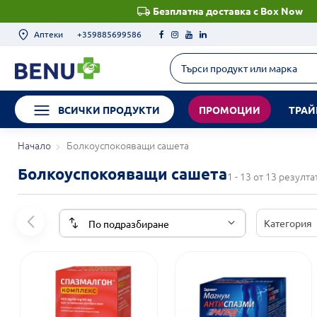
Безплатна доставка с Box Now
Аптеки
+359885699586
ВСИЧКИ ПРОДУКТИ
ПРОМОЦИИ
ТРАЙ
Начало
Болкоуспокояващи сашета
Болкоуспокояващи сашета
1 - 13 от 13 резулта
Категория