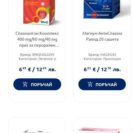
Спазмалгон Комплекс
Магнум АнтиСпазми
400 mg/60 mg/40 mg
Рапид 20 сашета
прах за перорален
разтвор 10 сашета
Бранд:
SPASMALGON
Бранд:
MAGNUM
Категория:
Лечение и
Категория:
Промоции
здраве
Форма на продукта:
сашета
Форма на продукта:
сашета
6
49
€
/
12
69
лв.
6
23
€
/
12
18
лв.
ПОРЪЧАЙ
ПОРЪЧАЙ