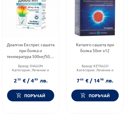
Диалгин Експрес сашета
Кеталго сашета при
при болка и
болка 50мг х12
температура 500мг/50мг
х6 Chemax Pharma
Бранд:
DIALGIN
Бранд:
KETALGO
Категория:
Лечение и
Категория:
Лечение и
здраве
здраве
Форма на продукта:
саше
Форма на продукта:
саше
2
50
€
/
4
89
лв.
7
66
€
/
14
98
лв.
ПОРЪЧАЙ
ПОРЪЧАЙ