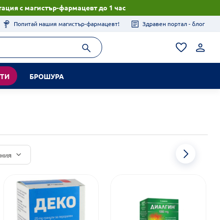
ация с магистър-фармацевт до 1 час
Попитай нашия магистър-фармацевт!
Здравен портал - блог
КТИ
БРОШУРА
иния