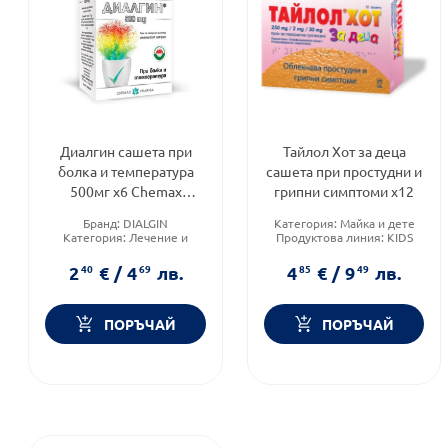
Диалгин сашета при
Тайлол Хот за деца
болка и температура
сашета при простудни и
500мг х6 Chemax
грипни симптоми х12
Pharma
Бранд:
DIALGIN
Категория:
Майка и дете
Категория:
Лечение и
Продуктова линия:
KIDS
здраве
Форма на продукта:
саше
Форма на продукта:
саше
2
40
€
/
4
69
лв.
4
85
€
/
9
49
лв.
ПОРЪЧАЙ
ПОРЪЧАЙ