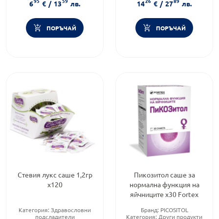
95
59
26
89
Форма на продукта:
саше
6
€
/
13
лв.
14
€
/
27
лв.
ПОРЪЧАЙ
ПОРЪЧАЙ
Стевия лукс саше 1,2гр
Пикозитол саше за
х120
нормална функция на
яйчниците х30 Fortex
Категория:
Здравословни
Бранд:
PICOSITOL
подсладители
Категория:
Други продукти