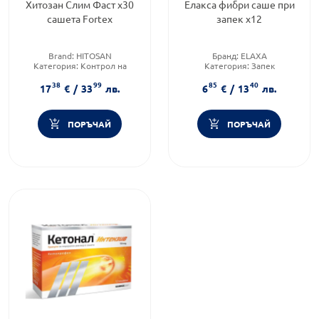
Хитозан Слим Фаст х30
Елакса фибри саше при
сашета Fortex
запек х12
Brand:
HITOSAN
Бранд:
ELAXA
Категория:
Контрол на
Категория:
Запек
теглото
(констипация)
38
99
85
40
Приложение:
орално
Форма на продукта:
саше
17
€
/
33
лв.
6
€
/
13
лв.
ПОРЪЧАЙ
ПОРЪЧАЙ