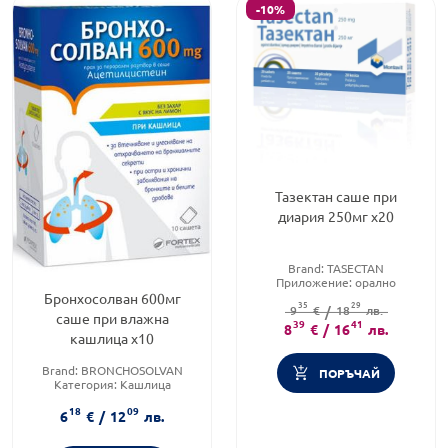
-10%
Тазектан саше при
диария 250мг х20
Brand:
TASECTAN
Приложение:
орално
Форма на продукта:
саше
Бронхосолван 600мг
35
29
9
€
/
18
лв.
саше при влажна
39
41
8
€
/
16
лв.
кашлица х10
Brand:
BRONCHOSOLVAN
ПОРЪЧАЙ
Категория:
Кашлица
Тип кашлица:
Влажна
18
09
кашлица
6
€
/
12
лв.