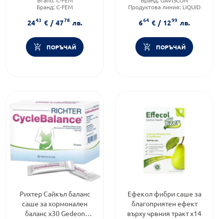
Brand:
C-FEM
Бранд:
GAVISCON
Бранд:
C-FEM
Продуктова линия:
LIQUID
Форма на продукта:
саше
Форма на продукта:
саше
43
78
64
99
24
€
/
47
лв.
6
€
/
12
лв.
ПОРЪЧАЙ
ПОРЪЧАЙ
Рихтер Сайкъл баланс
Ефекол фибри саше за
саше за хормонален
благоприятен ефект
баланс х30 Gedeon
върху чрвния тракт х14