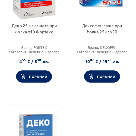
Деко 25 мг сашета при
Дексофен саше при
болка х10 Фортекс
болка 25мг х20
Бранд:
FORTEX
Бранд:
DEXOFEN
Категория:
Лечение и здраве
Категория:
Лечение и здраве
Форма на продукта:
саше
Форма на продукта:
саше
55
90
07
70
4
€
/
8
лв.
10
€
/
19
лв.
ПОРЪЧАЙ
ПОРЪЧАЙ