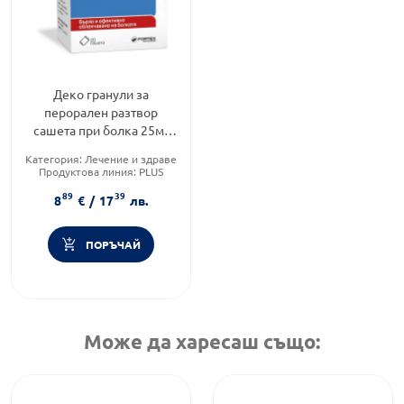
Деко гранули за
перорален разтвор
сашета при болка 25мг
х20
Категория:
Лечение и здраве
Продуктова линия:
PLUS
Форма на продукта:
саше
89
39
8
€
/
17
лв.
ПОРЪЧАЙ
Може да харесаш също: