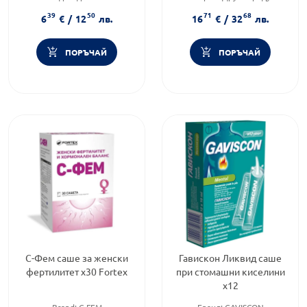
Предназначено за:
за женско здраве
39
50
71
68
възрастни/деца
Форма на продукта:
саше
6
€
/
12
лв.
16
€
/
32
лв.
Форма на продукта:
саше
ПОРЪЧАЙ
ПОРЪЧАЙ
С-Фем саше за женски
Гавискон Ликвид саше
фертилитет х30 Fortex
при стомашни киселини
х12