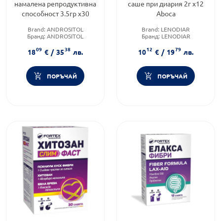
намалена репродуктивна
саше при диария 2г х12
способност 3.5гр х30
Aboca
Brand:
ANDROSITOL
Brand:
LENODIAR
Бранд:
ANDROSITOL
Бранд:
LENODIAR
Категория:
Мъжки
Форма на продукта:
саше
09
38
12
79
фертилитет
18
€
/
35
лв.
10
€
/
19
лв.
ПОРЪЧАЙ
ПОРЪЧАЙ