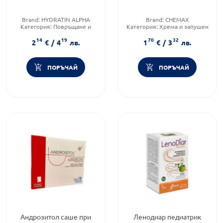
Brand:
HYDRATIN ALPHA
Brand:
CHEMAX
Категория:
Повръщане и
Категория:
Хрема и запушен
гадене
нос
14
19
70
32
Предназначено за:
Форма на продукта:
саше
2
€
/
4
лв.
1
€
/
3
лв.
възрастни/деца
ПОРЪЧАЙ
ПОРЪЧАЙ
Андрозитол саше при
Ленодиар педиатрик