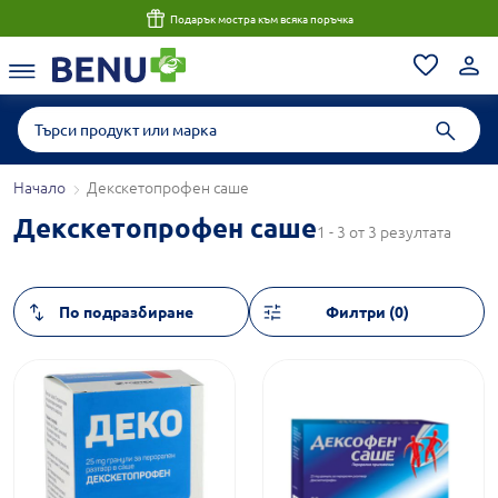
Подарък мостра към всяка поръчка
Начало
Декскетопрофен саше
Декскетопрофен саше
1 - 3 от 3 резултата
Филтри (0)