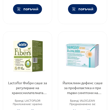
ПОРЪЧАЙ
ПОРЪЧАЙ
Lactoflor Фибри саше за
Йалоклиин дифенс саше
регулиране на
за профилактика и при
храносмилателната
първи симптоми на
система х15
вирусни инфекции х14
Бранд:
LACTOFLOR
Бранд:
IALOCLEAN
Приложение:
орално
Предназначено за:
Форма на продукта:
саше
възрастни/деца