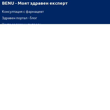
BENU - Моят здравен експерт
Консултация с фармацевт
Здравен портал - блог
Често задавани въпроси
ВРЪЗКИ
Изпълнителна агенция по лекарствата
Български фармацевтичен съюз
Българска асоциация на помощник-фармацевтите
Министерство на здравеопазването
Комисия за защита на потребителите
Абонирай се за нашия бюлетин и грабни
10% отстъпка
за
първата си поръчка!
BENU онлайн аптека е лицензирана от
Изпълнителна Агенция по Лекарствата.