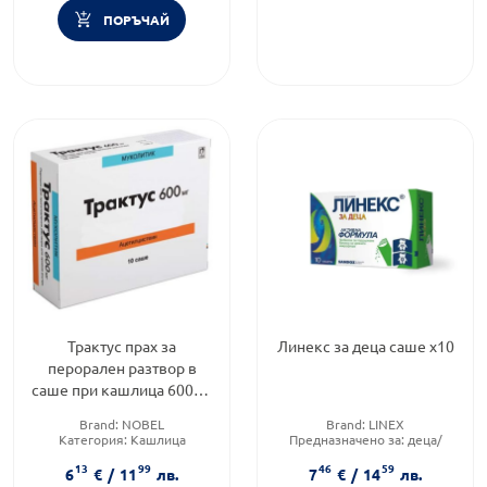
ПОРЪЧАЙ
Трактус прах за
Линекс за деца саше х10
перорален разтвор в
саше при кашлица 600мл
х10
Brand:
NOBEL
Brand:
LINEX
Категория:
Кашлица
Предназначено за:
деца/
Тип кашлица:
Влажна
бебета
13
99
46
59
кашлица
Приложение:
орално
6
€
/
11
лв.
7
€
/
14
лв.