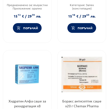
Richter
Предназначено за:
възрастни
Категория:
Запек
Приложение:
орално
(констипация)
Форма на продукта:
саше
Предназначено за:
възрастни
13
59
18
69
Приложение:
орално
15
€
/
29
лв.
15
€
/
29
лв.
ПОРЪЧАЙ
ПОРЪЧАЙ
Хидратин Алфа саше за
Боракс антисептик саше
рехидратация х8
х20 г Chemax Pharma