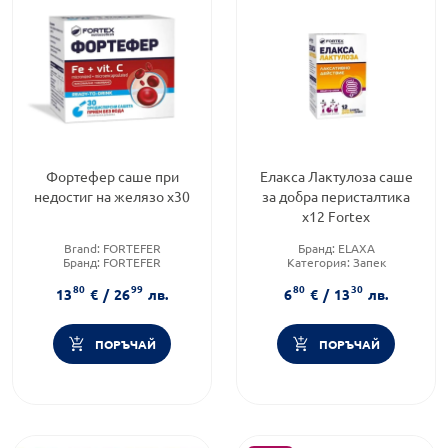
Фортефер саше при
Елакса Лактулоза саше
недостиг на желязо х30
за добра перисталтика
х12 Fortex
Brand:
FORTEFER
Бранд:
ELAXA
Бранд:
FORTEFER
Категория:
Запек
Категория:
Желязо
(констипация)
80
99
80
30
Форма на продукта:
саше
13
€
/
26
лв.
6
€
/
13
лв.
ПОРЪЧАЙ
ПОРЪЧАЙ