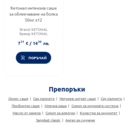
Кетонал интензив саше
за облекчаване на болка
50мг х12
Brand:
KETONAL
Бранд:
KETONAL
Предназначено за:
възрастни
31
30
7
€
/
14
лв.
ПОРЪЧАЙ
Препоръки
Оклис саше
Сао палмето
Натриев цитрат саше
Сау палмето
Пробиотик саше
Млечна каша
Сироп за имунната система
Масло от канела
Сироп за алергии
Коластра за имунитет
Sanplast classic
Ангал за смучене