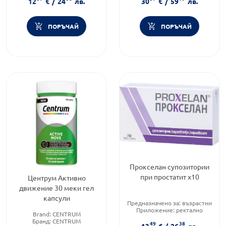
12
€
/
24
лв.
30
€
/
59
лв.
ПОРЪЧАЙ
ПОРЪЧАЙ
Прокселан супозитории
при простатит х10
Центрум Активно
движение 30 меки гел
капсули
Предназначено за:
възрастни
Приложение:
ректално
Brand:
CENTRUM
Форма на продукта:
Бранд:
CENTRUM
49
38
супозитории