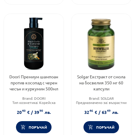
Doori Премиум шампоан
Solgar Екстракт от смола
против косопад с черен
на босвелия 350 мг 60
чесън и куркумин 500мл
капсули
Brand:
DOORI
Brand:
SOLGAR
Тип козметика:
Корейска
Предназначено за:
възрастни
козметика
Форма на продукта:
капсули
40
90
46
49
Форма на продукта:
шампоан
20
€
/
39
лв.
32
€
/
63
лв.
ПОРЪЧАЙ
ПОРЪЧАЙ