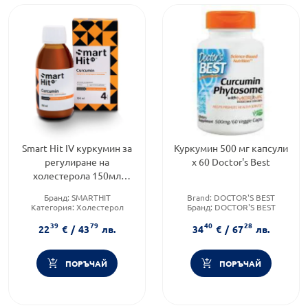
Smart Hit IV куркумин за
Куркумин 500 мг капсули
регулиране на
х 60 Doctor's Best
холестерола 150мл
Valentis
Бранд:
SMARTHIT
Brand:
DOCTOR'S BEST
Категория:
Холестерол
Бранд:
DOCTOR'S BEST
Предназначено за:
Форма на продукта:
капсули
39
79
40
28
възрастни/деца
22
€
/
43
лв.
34
€
/
67
лв.
ПОРЪЧАЙ
ПОРЪЧАЙ