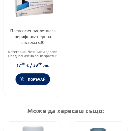
Плексофен таблетки за
периферна нервна
система х30
Категория:
Лечение и здраве
Предназначено за:
възрастни
Приложение:
орално
38
99
17
€
/
33
лв.
ПОРЪЧАЙ
Може да харесаш също: