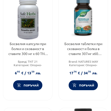
Босвелия капсули при
Босвелия таблетки при
болки и скованост в
скованост и болка в
ставите 300 мг х 60 TNT-
ставите 307мг х60
21
Nature's Way
Бранд:
TNT 21
Brand:
NATURES WAY
Категория:
Опорно-
Категория:
Опорно-
двигателна система
двигателна система
95
59
74
70
Форма на продукта:
капсули
Предназначено за:
възрастни
6
€
/
13
лв.
17
€
/
34
лв.
ПОРЪЧАЙ
ПОРЪЧАЙ