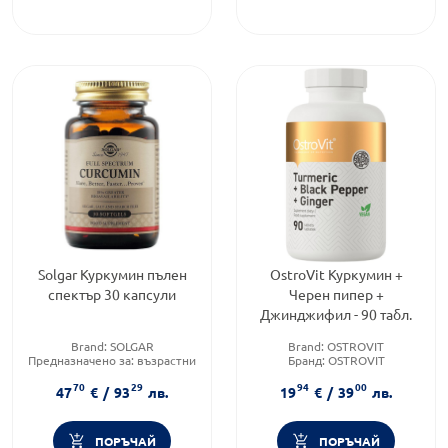
Solgar Куркумин пълен
OstroVit Куркумин +
спектър 30 капсули
Черен пипер +
Джинджифил - 90 табл.
Brand:
SOLGAR
Brand:
OSTROVIT
Предназначено за:
възрастни
Бранд:
OSTROVIT
Форма на продукта:
капсули
Категория:
Антиоксиданти
70
29
94
00
47
€
/
93
лв.
19
€
/
39
лв.
ПОРЪЧАЙ
ПОРЪЧАЙ