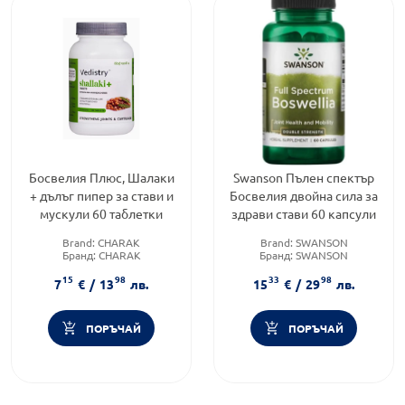
Босвелия Плюс, Шалаки
Swanson Пълен спектър
+ дълъг пипер за стави и
Босвелия двойна сила за
мускули 60 таблетки
здрави стави 60 капсули
Brand:
CHARAK
Brand:
SWANSON
Бранд:
CHARAK
Бранд:
SWANSON
Категория:
Опорно-
Форма на продукта:
капсули
15
98
33
98
двигателна система
7
€
/
13
лв.
15
€
/
29
лв.
ПОРЪЧАЙ
ПОРЪЧАЙ