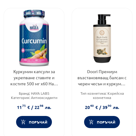
Куркумин капсули за
Doori Премиум
укрепване ставите и
възстановяващ балсам с
костите 500 мг х60 Haya
черен чесън и куркумин
labs
500мл
Бранд:
HAYA LABS
Тип козметика:
Корейска
Категория:
Антиоксиданти
козметика
Форма на продукта:
капсули
Тип коса:
Суха и изтощена
75
98
40
90
коса
11
€
/
22
лв.
20
€
/
39
лв.
Тип продукт:
Балсам за коса
ПОРЪЧАЙ
ПОРЪЧАЙ