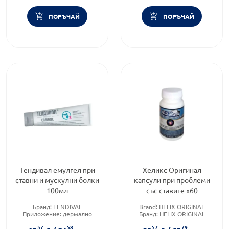
ПОРЪЧАЙ
ПОРЪЧАЙ
Тендивал емулгел при
Хеликс Oригинал
ставни и мускулни болки
капсули при проблеми
100мл
със ставите х60
Бранд:
TENDIVAL
Brand:
HELIX ORIGINAL
Приложение:
дермално
Бранд:
HELIX ORIGINAL
Форма на продукта:
гел
Приложение:
орално
57
58
57
79