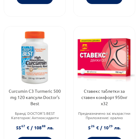
Curcumin C3 Turmeric 500
Ставекс таблетки за
mg 120 капсули Doctor's
ставен комфорт 950мг
Best
х32
Бранд:
DOCTOR'S BEST
Предназначено за:
възрастни
Категория:
Антиоксиданти
Приложение:
орално
Форма на продукта:
капсули
Форма на продукта:
таблетки
67
88
26
29
55
€
/
108
лв.
5
€
/
10
лв.