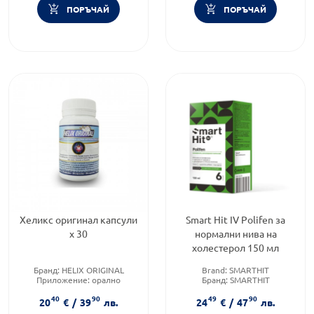
ПОРЪЧАЙ
ПОРЪЧАЙ
Хеликс оригинал капсули
Smart Hit IV Polifen за
х 30
нормални нива на
холестерол 150 мл
Бранд:
HELIX ORIGINAL
Brand:
SMARTHIT
Приложение:
орално
Бранд:
SMARTHIT
Форма на продукта:
капсули
Форма на продукта:
сироп
40
90
49
90
20
€
/
39
лв.
24
€
/
47
лв.