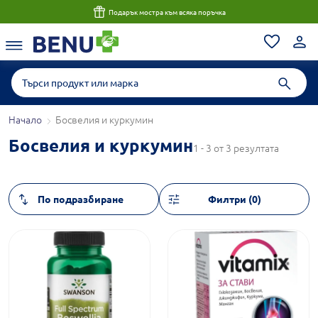
Подарък мостра към всяка поръчка
Начало
Босвелия и куркумин
Босвелия и куркумин
1 - 3 от 3 резултата
Филтри (0)