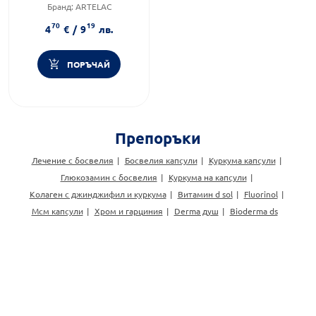
Бранд:
ARTELAC
Предназначено за:
възрастни
70
19
4
€
/
9
лв.
ПОРЪЧАЙ
Препоръки
Лечение с босвелия
Босвелия капсули
Куркума капсули
Глюкозамин с босвелия
Куркума на капсули
Колаген с джинджифил и куркума
Витамин d sol
Fluorinol
Мсм капсули
Хром и гарциния
Derma душ
Bioderma ds