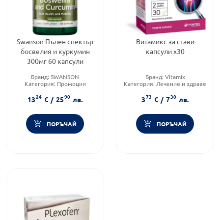
Swanson Пълен спектър
Витамикс за стави
босвелия и куркумин
капсули х30
300мг 60 капсули
Бранд:
SWANSON
Бранд:
Vitamix
Категория:
Промоции
Категория:
Лечение и здраве
Форма на продукта:
капсули
Форма на продукта:
капсули
24
90
73
30
13
€
/
25
лв.
3
€
/
7
лв.
ПОРЪЧАЙ
ПОРЪЧАЙ