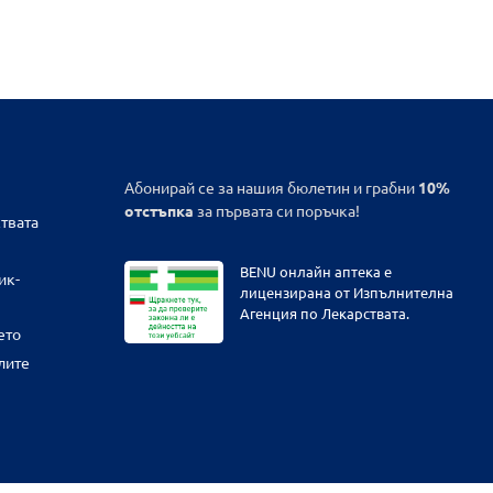
Абонирай се за нашия бюлетин и грабни
10%
отстъпка
за първата си поръчка!
твата
BENU онлайн аптека е
ик-
лицензирана от Изпълнителна
Агенция по Лекарствата.
ето
лите