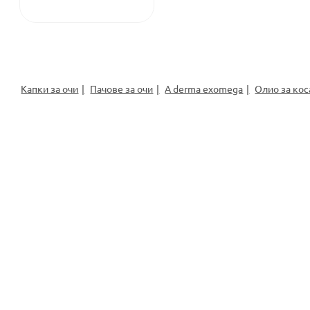
Капки за очи
Пачове за очи
A derma exomega
Олио за кос