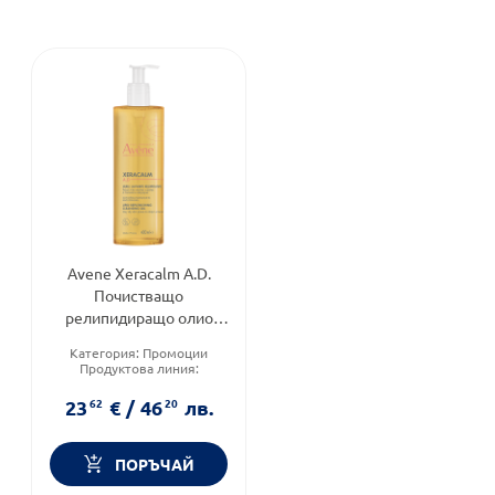
Avene Xeracalm A.D.
Почистващо
релипидиращо олио
400ml
Категория:
Промоции
Продуктова линия:
XeraCalm A.D
Тип козметика:
23
62
€
/
46
20
лв.
Дермокозметика
ПОРЪЧАЙ