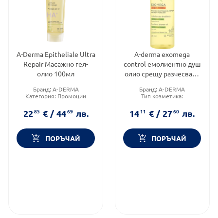
A-Derma Epitheliale Ultra
A-derma exomega
Repair Масажно гел-
control емолиентно душ
олио 100мл
олио срещу разчесване
200ml
Бранд:
A-DERMA
Бранд:
A-DERMA
Категория:
Промоции
Тип козметика:
Продуктова линия:
Дермокозметика
Epitheliale A.H. ULTRA
Форма на продукта:
душ
22
85
€
/
44
69
лв.
14
11
€
/
27
60
лв.
олио
ПОРЪЧАЙ
ПОРЪЧАЙ