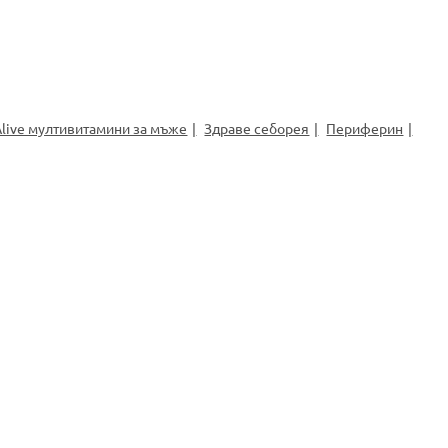
Alive мултивитамини за мъже
Здраве себорея
Периферин