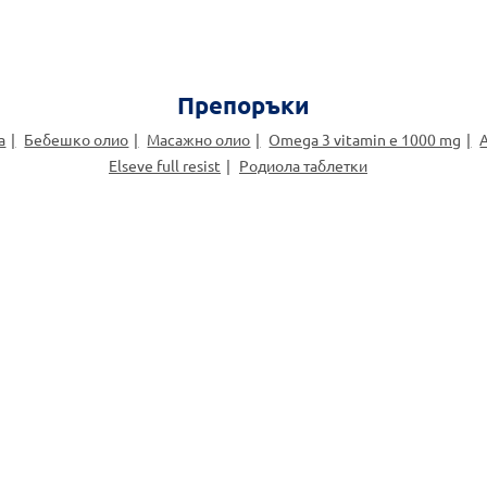
Препоръки
а
Бебешко олио
Масажно олио
Omega 3 vitamin e 1000 mg
Elseve full resist
Родиола таблетки