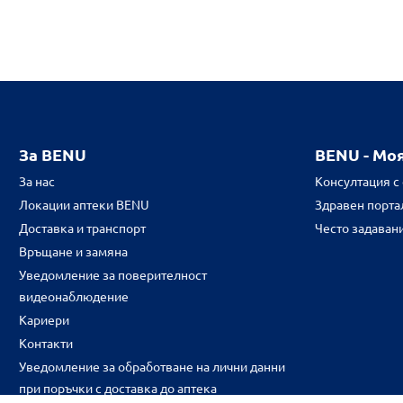
За BENU
BENU - Мо
За нас
Консултация с
Локации аптеки BENU
Здравен портал
Доставка и транспорт
Често задаван
Връщане и замяна
Уведомление за поверителност
видеонаблюдение
Кариери
Контакти
Уведомление за обработване на лични данни
при поръчки с доставка до аптека