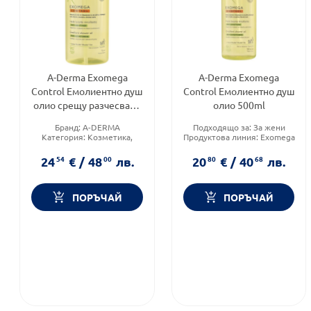
A-Derma Exomega
A-Derma Exomega
Control Емолиентно душ
Control Емолиентно душ
олио срещу разчесване
олио 500ml
1л
Бранд:
A-DERMA
Подходящо за:
За жени
Категория:
Козметика,
Продуктова линия:
Exomega
красота и лична хигиена
Control
Продуктова линия:
Exomega
Форма на продукта:
олио
24
54
€
/
48
00
лв.
20
80
€
/
40
68
лв.
Control
ПОРЪЧАЙ
ПОРЪЧАЙ