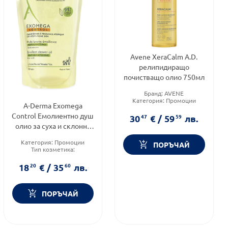
Avene XeraCalm A.D.
релипидиращо
почистващо олио 750мл
Бранд:
AVENE
Категория:
Промоции
A-Derma Exomega
Тип продукт:
Олио
Control Емолиентно душ
30
47
€
/
59
59
лв.
олио за суха и склонна
към атопия кожа
Категория:
Промоции
ПОРЪЧАЙ
пълнител 500мл
Тип козметика:
Дермокозметика
Форма на продукта:
олио
18
20
€
/
35
60
лв.
ПОРЪЧАЙ