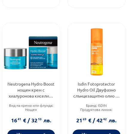
Neutrogena Hydro Boost
Isdin Fotoprotector
нощен крем с
Hydro Оil Двуфазно
хиалуронова киселина
слънцезащитно олио за
50 мл
тен SPF30 200мл
Вид на крема или флуида:
Бранд:
ISDIN
Нощен
Продуктова линия:
Тип кожа:
Всеки тип кожа
FOTOPROTECTOR
Функционалност:
Антиейдж
Слънцезащитен фактор:
SPF
16
41
€
/
32
10
лв.
21
69
€
/
42
42
лв.
30