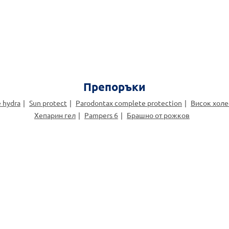
Препоръки
 hydra
Sun protect
Parodontax complete protection
Висок холе
Хепарин гел
Pampers 6
Брашно от рожков