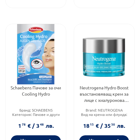
Schaebens Пачове за очи
Neutrogena Hydro Boost
Cooling Hydro
възстановяващ крем за
лице с хиалуронова
киселина 50 мл
Бранд:
SCHAEBENS
Brand:
NEUTROGENA
Категория:
Пачове и други
Вид на крема или флуида:
продукти за околоочната
Комбиниран
зона
Функционалност:
Антиейдж
1
78
€
/
3
48
лв.
18
15
€
/
35
50
лв.
Форма на продукта:
пачове