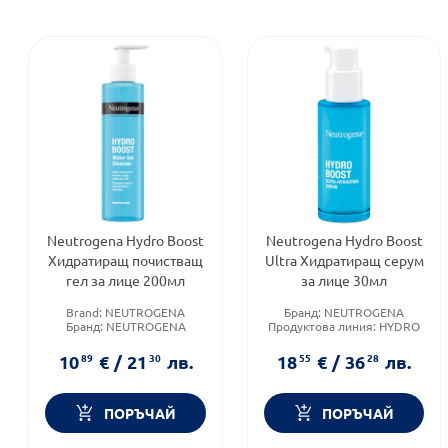
Neutrogena Hydro Boost
Neutrogena Hydro Boost
Хидратиращ почистващ
Ultra Хидратиращ серум
гел за лице 200мл
за лице 30мл
Brand:
NEUTROGENA
Бранд:
NEUTROGENA
Бранд:
NEUTROGENA
Продуктова линия:
HYDRO
Продуктова линия:
HYDRO
BOOST
BOOST
Тип козметика:
10
89
€
/
21
30
лв.
18
55
€
/
36
28
лв.
Дермокозметика
ПОРЪЧАЙ
ПОРЪЧАЙ