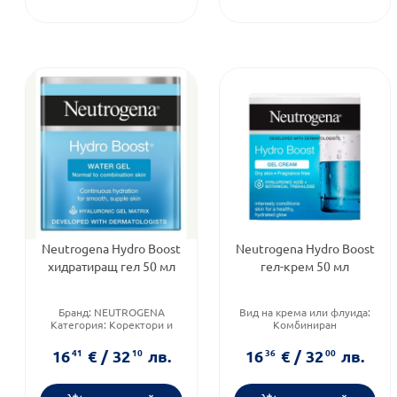
Neutrogena Hydro Boost
Neutrogena Hydro Boost
хидратиращ гел 50 мл
гел-крем 50 мл
Бранд:
NEUTROGENA
Вид на крема или флуида:
Категория:
Коректори и
Комбиниран
други продукти за лице
Категория:
Кремове за
Форма на продукта:
гел
лице
16
41
€
/
32
10
лв.
16
36
€
/
32
00
лв.
Тип козметика:
Дермокозметика