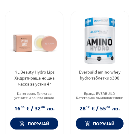
NL Beauty Hydro Lips
Everbuild amino whey
Хидратираща нощна
hydro таблетки х300
маска за устни 4г
Категория:
Грижа за
Бранд:
EVERBUILD
устните и зоната около
Категория:
Аминокиселини
устните
Приложение:
орално
Продуктова линия:
HYDRO
16
36
€
/
32
00
лв.
28
12
€
/
55
00
лв.
LIPS
Brand:
NL BEAUTY
ПОРЪЧАЙ
ПОРЪЧАЙ