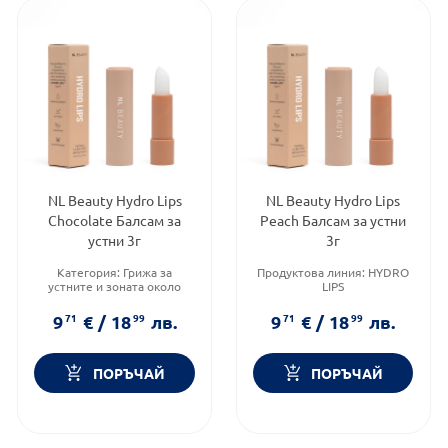
NL Beauty Hydro Lips
NL Beauty Hydro Lips
Chocolate Балсам за
Peach Балсам за устни
устни 3г
3г
Категория:
Грижа за
Продуктова линия:
HYDRO
устните и зоната около
LIPS
устните
Форма на продукта:
балсам
Форма на продукта:
балсам
за устни
9
71
€
/
18
99
лв.
9
71
€
/
18
99
лв.
за устни
Brand:
NL BEAUTY
Brand:
NL BEAUTY
ПОРЪЧАЙ
ПОРЪЧАЙ