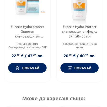
Eucerin Hydro protect
Eucerin Hydro Protect
Оцветен
слънцезащитен флуид
слънцезащитен
SPF 50+ 50 мл
ултралек флуид за лице
Бранд:
EUCERIN
Категория:
Трайно ниски
SPF50+ Тъмен цвят 50мл
Слънцезащитен фактор:
SPF
цени
50
Слънцезащитен фактор:
SPF
Форма на продукта:
флуид
50
22
49
€
/
43
99
лв.
20
70
€
/
40
49
лв.
Тип продукт:
Флуид
ПОРЪЧАЙ
ПОРЪЧАЙ
Може да харесаш също: