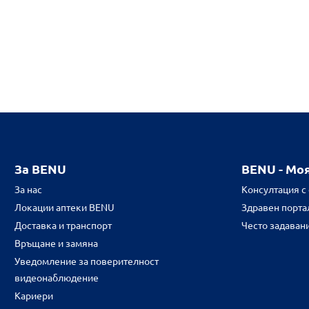
За BENU
BENU - Мо
За нас
Консултация с
Локации аптеки BENU
Здравен портал
Доставка и транспорт
Често задаван
Връщане и замяна
Уведомление за поверителност
видеонаблюдение
Кариери