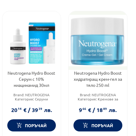
Neutrogena Hydro Boost
Neutrogena Hydro Boost
Серум с 10%
хидратиращ крем-гел за
ниацинамид 30мл
тяло 250 ml
Brand:
NEUTROGENA
Brand:
NEUTROGENA
Категория:
Серуми
Категория:
Кремове за
Тип козметика:
тяло
Дермокозметика
Функционалност:
20
14
€
/
39
39
лв.
9
66
€
/
18
89
лв.
Хидратация
ПОРЪЧАЙ
ПОРЪЧАЙ