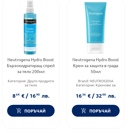
Neutrogena Hydro Boost
Neutrogena Hydro Boost
Бързохидратиращ спрей
Крем за защита в града
за тяло 200мл
50мл
Категория:
Други продукти
Brand:
NEUTROGENA
за тяло
Категория:
Кремове за
Продуктова линия:
HYDRO
лице
BOOST
Продуктова линия:
HYDRO
8
64
€
/
16
90
лв.
16
36
€
/
32
00
лв.
Форма на продукта:
спрей
BOOST
ПОРЪЧАЙ
ПОРЪЧАЙ