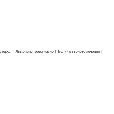
стерол
Лимонена трева масло
Болки в гърлото лечение