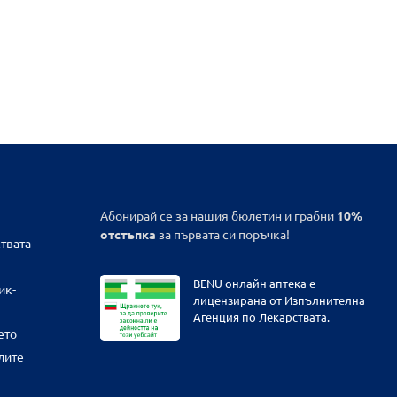
Абонирай се за нашия бюлетин и грабни
10%
отстъпка
за първата си поръчка!
твата
BENU онлайн аптека е
ик-
лицензирана от Изпълнителна
Агенция по Лекарствата.
ето
лите