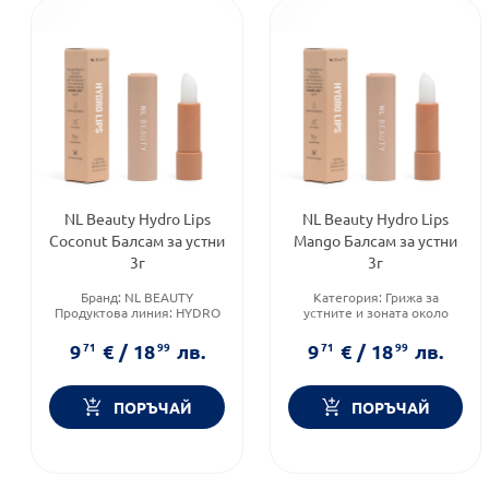
NL Beauty Hydro Lips
NL Beauty Hydro Lips
Coconut Балсам за устни
Mango Балсам за устни
3г
3г
Бранд:
NL BEAUTY
Категория:
Грижа за
Продуктова линия:
HYDRO
устните и зоната около
LIPS
устните
Brand:
NL BEAUTY
Форма на продукта:
балсам
9
71
€
/
18
99
лв.
9
71
€
/
18
99
лв.
за устни
Brand:
NL BEAUTY
ПОРЪЧАЙ
ПОРЪЧАЙ