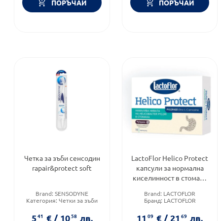
ПОРЪЧАЙ
ПОРЪЧАЙ
Четка за зъби сенсoдин
LactoFlor Helico Protect
rapair&protect soft
капсули за нормална
киселинност в стомаха
х15
Brand:
SENSODYNE
Brand:
LACTOFLOR
Категория:
Четки за зъби
Бранд:
LACTOFLOR
Форма на продукта:
четка
Продуктова линия:
HELICO
PROTECT
5
41
€
/
10
58
лв.
11
09
€
/
21
69
лв.