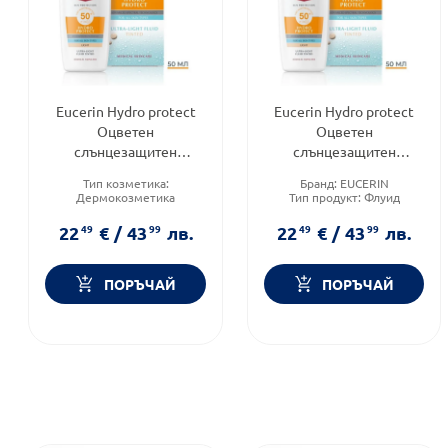
Eucerin Hydro protect
Eucerin Hydro protect
Оцветен
Оцветен
слънцезащитен
слънцезащитен
ултралек флуид за лице
ултралек флуид за лице
Тип козметика:
Бранд:
EUCERIN
SPF50+ Светъл цвят
SPF50+ Светъл цвят
Дермокозметика
Тип продукт:
Флуид
50мл
50мл Годен до:
Тип продукт:
Флуид
Форма на продукта:
флуид
Форма на продукта:
флуид
22
49
€
/
43
99
лв.
22
49
€
/
43
99
лв.
31.12.2026 г.
ПОРЪЧАЙ
ПОРЪЧАЙ