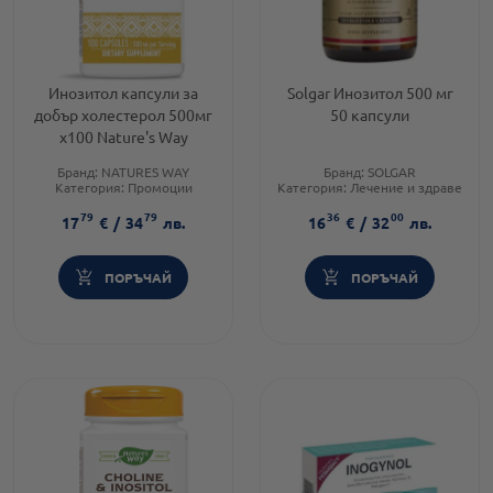
Инозитол капсули за
Solgar Инозитол 500 мг
добър холестерол 500мг
50 капсули
х100 Nature's Way
Бранд:
NATURES WAY
Бранд:
SOLGAR
Категория:
Промоции
Категория:
Лечение и здраве
Форма на продукта:
капсули
Форма на продукта:
капсули
79
79
36
00
17
€
/
34
лв.
16
€
/
32
лв.
ПОРЪЧАЙ
ПОРЪЧАЙ