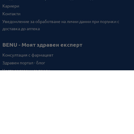
Кариери
Контакти
Уведомление за обработване на лични данни при поръчки с
доставка до аптека
BENU - Моят здравен експерт
Консултация с фармацевт
Здравен портал - блог
Често задавани въпроси
ВРЪЗКИ
Изпълнителна агенция по лекарствата
Български фармацевтичен съюз
Българска асоциация на помощник-фармацевтите
Министерство на здравеопазването
Комисия за защита на потребителите