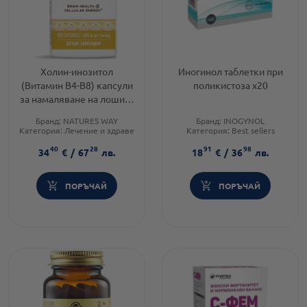
Холин-инозитол
Иногинол таблетки при
(Витамин B4-B8) капсули
поликистоза х20
за намаляване на лошият
холестерол 250/250мг
Бранд:
NATURES WAY
Бранд:
INOGYNOL
х100
Категория:
Лечение и здраве
Категория:
Best sellers
Форма на продукта:
капсули
Форма на продукта:
таблетки
40
28
91
98
34
€
/
67
лв.
18
€
/
36
лв.
ПОРЪЧАЙ
ПОРЪЧАЙ