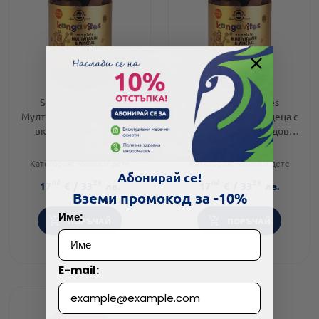
Solgar Kangavites
Solgar Kangavites
Мултивитамини за деца с
Мултивитамини за деца с
вкус на тропически
вкус на горски плодове
плодове 60 дъвчащи
60 дъвчащи таблетки
Бранд:
SOLGAR
Бранд:
SOLGAR
таблетки
Категория:
Майка и дете
Категория:
Майка и дете
Форма на продукта:
таблетки
Форма на продукта:
таблетка
Абонирай се!
02
29
02
29
17
€
/
33
лв.
17
€
/
33
лв.
Вземи промокод за -10%
Име:
ПОРЪЧАЙ
ПОРЪЧАЙ
E-mail: