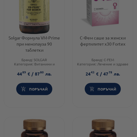
Solgar Формула VM-Prime
С-Фем саше за женски
при менопауза 90
фертилитет х30 Fortex
таблетки
Бранд:
SOLGAR
Бранд:
C-FEM
Категория:
Витамини и
Категория:
Лечение и здраве
минерали
Форма на продукта:
саше
89
80
43
78
Форма на продукта:
таблетки
44
€
/
87
лв.
24
€
/
47
лв.
ПОРЪЧАЙ
ПОРЪЧАЙ