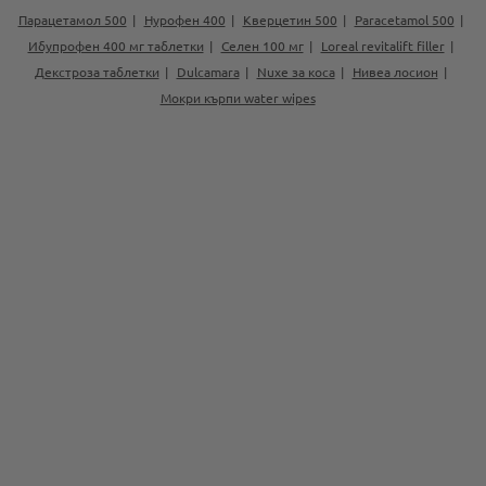
Парацетамол 500
Нурофен 400
Кверцетин 500
Paracetamol 500
Ибупрофен 400 мг таблетки
Селен 100 мг
Loreal revitalift filler
Декстроза таблетки
Dulcamara
Nuxe за коса
Нивеа лосион
Мокри кърпи water wipes