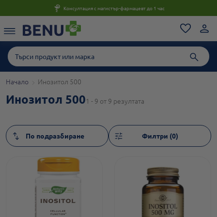
Консултация с магистър-фармацевт до 1 час
Начало
Инозитол 500
Инозитол 500
1 - 9 от 9 резултата
Филтри (0)