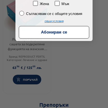
Пол
Жена
Мъж
Съгласявам се с общите условия
Съгласявам се с общите условия
ОБЩИ УСЛОВИЯ
Абонирам се
Репродукт фертил
сашета за подкрепяне
функцията на женския и
мъжкия фертилитет х60
Бранд:
REPRODUCT FERTIL
Magnalabs
Категория:
Лечение и здраве
Форма на продукта:
саше
96
09
63
€
/
125
лв.
ПОРЪЧАЙ
Препоръки