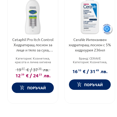
Cetaphil Pro Itch Control
CeraVe Интензивен
Хидратиращ лосион за
хидратиращ лосион с 5%
лице и тяло за суха,
хидроурея 236мл
сърбяща, чувствителна
Категория:
Козметика,
Бранд:
CERAVE
кожа 295мл
красота и лична хигиена
Категория:
Козметика,
Тип кожа:
Чувствителна
красота и лична хигиена
07
30
19
€
/
37
лв.
кожа
Форма на продукта:
лосион
16
10
€
/
31
49
лв.
Тип козметика:
12
39
€
/
24
23
лв.
Дермокозметика
ПОРЪЧАЙ
ПОРЪЧАЙ