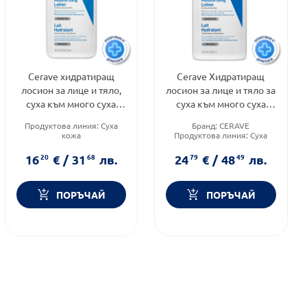
Cerave хидратиращ
Cerave Хидратиращ
лосион за лице и тяло,
лосион за лице и тяло за
суха към много суха
суха към много суха
кожа, деца и възрастни
кожа промо 1000мл
Продуктова линия:
Суха
Бранд:
CERAVE
473мл.597395
598750
кожа
Продуктова линия:
Суха
Тип кожа:
Суха кожа
кожа
Тип козметика:
Тип козметика:
16
20
€
/
31
68
лв.
24
79
€
/
48
49
лв.
Дермокозметика
Дермокозметика
ПОРЪЧАЙ
ПОРЪЧАЙ