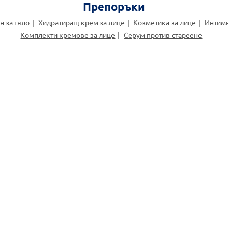
Препоръки
н за тяло
Хидратиращ крем за лице
Козметика за лице
Интимн
Комплекти кремове за лице
Серум против стареене