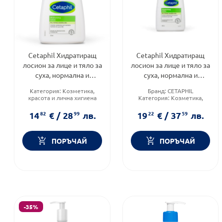
Cetaphil Хидратиращ
Cetaphil Хидратиращ
лосион за лице и тяло за
лосион за лице и тяло за
суха, нормална и
суха, нормална и
чувствителна кожа
чувствителна кожа
Категория:
Козметика,
Бранд:
CETAPHIL
236мл
500мл
красота и лична хигиена
Категория:
Козметика,
Тип кожа:
Суха кожа
красота и лична хигиена
Тип козметика:
Тип козметика:
14
82
€
/
28
99
лв.
19
22
€
/
37
59
лв.
Дермокозметика
Дермокозметика
ПОРЪЧАЙ
ПОРЪЧАЙ
-35%