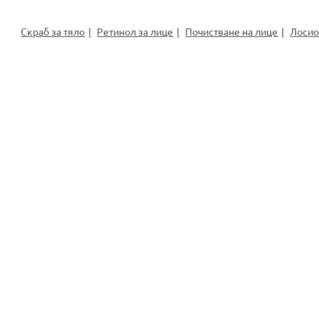
Скраб за тяло
Ретинол за лице
Почистване на лице
Лосио