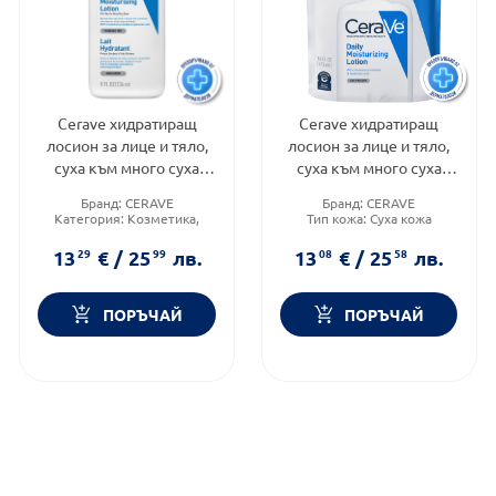
Cerave хидратиращ
Cerave хидратиращ
лосион за лице и тяло,
лосион за лице и тяло,
суха към много суха
суха към много суха
кожа, деца и възрастни
кожа 473мл рефил
Бранд:
CERAVE
Бранд:
CERAVE
236мл.597210
905633
Категория:
Козметика,
Тип кожа:
Суха кожа
красота и лична хигиена
Функционалност:
Форма на продукта:
лосион
Подхранване и хидратация
13
29
€
/
25
99
лв.
13
08
€
/
25
58
лв.
ПОРЪЧАЙ
ПОРЪЧАЙ