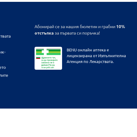
Абонирай се за нашия бюлетин и грабни
10%
отстъпка
за първата си поръчка!
твата
BENU онлайн аптека е
ик-
лицензирана от Изпълнителна
Агенция по Лекарствата.
ето
лите