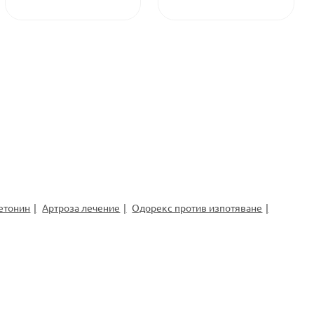
етонин
Артроза лечение
Одорекс против изпотяване