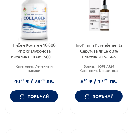
Рибен Колаген 10,000
InoPharm Pure elements
мг с хиалуронова
Серум за лице с 3%
киселина 50 мг - 500 мл
Eластин и 1% Био
Swedish Nutra
морски колаген 30мл
Категория:
Лечение и
Бранд:
INOPHARM
здраве
Категория:
Козметика,
Предназначено за:
красота и лична хигиена
възрастни
Тип козметика:
40
28
€
/
78
78
лв.
8
84
€
/
17
29
лв.
Форма на продукта:
разтвор
Дермокозметика
ПОРЪЧАЙ
ПОРЪЧАЙ