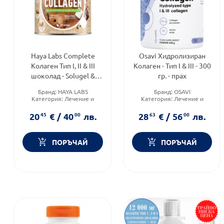
Haya Labs Complete
Osavi Хидролизиран
Колаген Тип I, II & III
Колаген - Тип I & III - 300
шоколад - Solugel &
гр. - прах
Verisol 260г
Бранд:
HAYA LABS
Бранд:
OSAVI
Категория:
Лечение и
Категория:
Лечение и
здраве
здраве
Форма на продукта:
прах
20
45
€
/
40
00
лв.
28
63
€
/
56
00
лв.
ПОРЪЧАЙ
ПОРЪЧАЙ