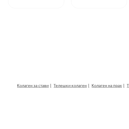
Колаген за стави
Телешки колаген
Колаген на прах
Т