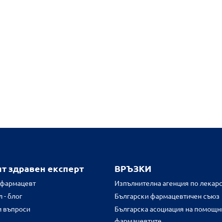
ят здравен експерт
ВРЪЗКИ
 фармацевт
Изпълнителна агенция по лекарс
 - блог
Български фармацевтичен съюз
и въпроси
Българска асоциация на помощн
фармацевтите