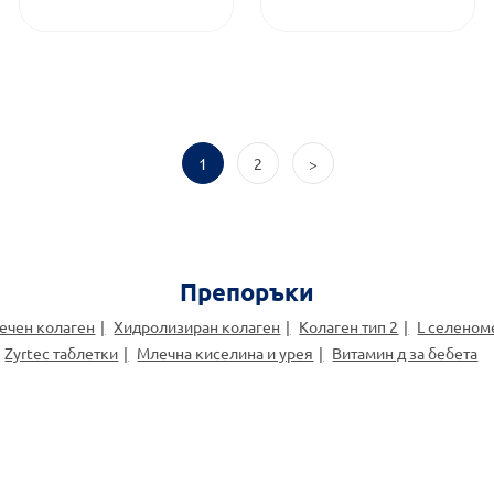
1
2
>
Препоръки
ечен колаген
Хидролизиран колаген
Колаген тип 2
L селеном
Zyrtec таблетки
Млечна киселина и урея
Витамин д за бебета