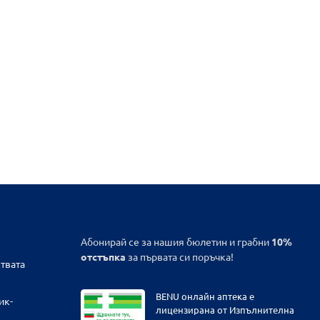
Абонирай се за нашия бюлетин и грабни
10%
отстъпка
за първата си поръчка!
твата
BENU онлайн аптека е
ик-
лицензирана от Изпълнителна