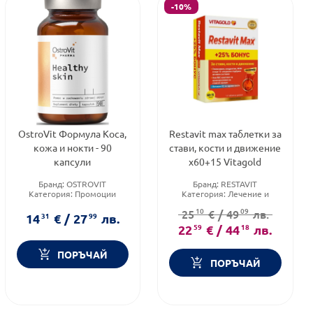
-10%
OstroVit Формула Коса,
Restavit max таблетки за
кожа и нокти - 90
стави, кости и движение
капсули
х60+15 Vitagold
Бранд:
OSTROVIT
Бранд:
RESTAVIT
Категория:
Промоции
Категория:
Лечение и
Форма на продукта:
капсули
здраве
10
09
25
€
/
49
лв.
Форма на продукта:
14
31
€
/
27
99
лв.
таблетки
22
59
€
/
44
18
лв.
ПОРЪЧАЙ
ПОРЪЧАЙ