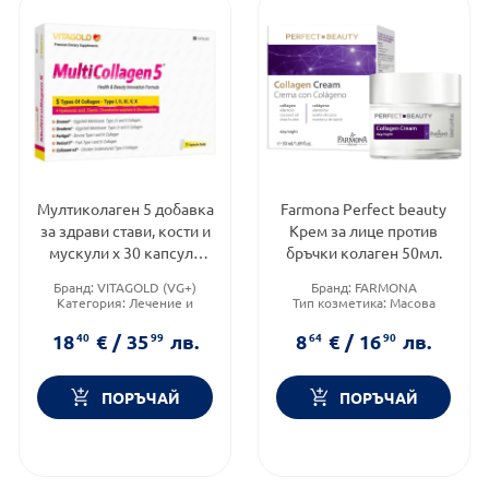
Мултиколаген 5 добавка
Farmona Perfect beauty
за здрави стави, кости и
Крем за лице против
мускули х 30 капсули
бръчки колаген 50мл.
Vitagold
Бранд:
VITAGOLD (VG+)
Бранд:
FARMONA
Категория:
Лечение и
Тип козметика:
Масова
здраве
козметика
Форма на продукта:
капсули
Функционалност:
Антиейдж
18
40
€
/
35
99
лв.
8
64
€
/
16
90
лв.
ПОРЪЧАЙ
ПОРЪЧАЙ