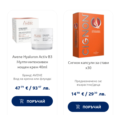
Avene Hyaluron Activ B3
Мулти-интензивен
Сигнон капсули за стави
нощен крем 40ml
х30
Бранд:
AVENE
Вид на крема или флуида:
Предназначено за:
Нощен
възрастни/деца
Форма на продукта:
крем
47
79
€
/
93
47
лв.
Приложение:
орално
Форма на продукта:
капсули
14
98
€
/
29
30
лв.
ПОРЪЧАЙ
ПОРЪЧАЙ