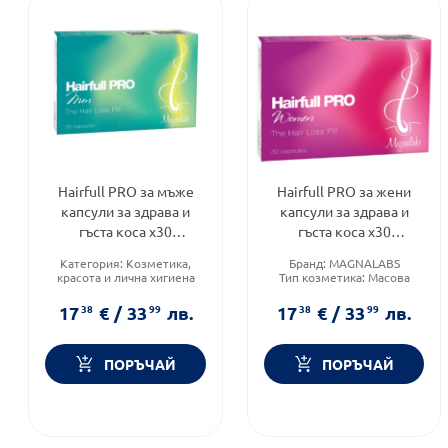
Hairfull PRO за мъже
Hairfull PRO за жени
капсули за здрава и
капсули за здрава и
гъста коса х30
гъста коса х30
Magnalabs
Magnalabs
Категория:
Козметика,
Бранд:
MAGNALABS
красота и лична хигиена
Тип козметика:
Масова
Тип козметика:
Масова
козметика
козметика
Форма на продукта:
капсули
17
38
€
/
33
99
лв.
17
38
€
/
33
99
лв.
Форма на продукта:
капсули
ПОРЪЧАЙ
ПОРЪЧАЙ