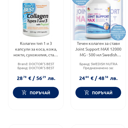
Колаген тип 1 и 3
Течен колаген за стави
капсули за коса, кожа,
Joint Support MAX 12000
нокти, сухожилия, стави
MG - 500 мл Swedish
500мг х240 Doctor's Best
Nutra
Brand:
DOCTOR'S BEST
Бранд:
SWEDISH NUTRA
Бранд:
DOCTOR'S BEST
Предназначено за:
Категория:
Лечение и
възрастни
здраве
Приложение:
орално
28
78
€
/
56
29
лв.
24
84
€
/
48
58
лв.
ПОРЪЧАЙ
ПОРЪЧАЙ