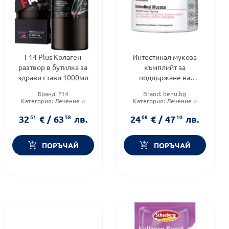
F14 Plus Колаген
Интестинал мукоза
разтвор в бутилка за
къмплийт за
здрави стави 1000мл
поддържане на
здравословно
Бранд:
F14
Brand:
benu.bg
състояние на чревната
Категория:
Лечение и
Категория:
Лечение и
лигавица 90г
здраве
здраве
Форма на продукта:
разтвор
Приложение:
орално
32
51
€
/
63
58
лв.
24
08
€
/
47
10
лв.
ПОРЪЧАЙ
ПОРЪЧАЙ