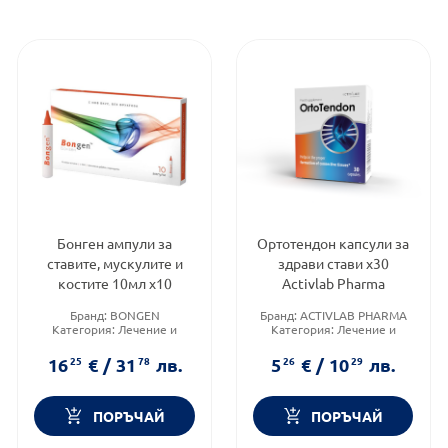
Бонген ампули за
Ортотендон капсули за
ставите, мускулите и
здрави стави х30
костите 10мл х10
Activlab Pharma
Бранд:
BONGEN
Бранд:
ACTIVLAB PHARMA
Категория:
Лечение и
Категория:
Лечение и
здраве
здраве
Форма на продукта:
ампули
Форма на продукта:
капсули
16
25
€
/
31
78
лв.
5
26
€
/
10
29
лв.
ПОРЪЧАЙ
ПОРЪЧАЙ