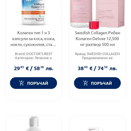
Колаген тип 1 и 3
Swedish Collagen Рибен
капсули за коса, кожа,
Колаген Deluxe 12,500
нокти, сухожилия, стави
мг разтвор 500 мл
1000мгх180 Doctor's
Brand:
DOCTOR'S BEST
Бранд:
SWEDISH COLLAGEN
Best
Категория:
Лечение и
Предназначено за:
здраве
възрастни
Форма на продукта:
капсули
Приложение:
орално
29
85
€
/
58
38
лв.
38
09
€
/
74
50
лв.
ПОРЪЧАЙ
ПОРЪЧАЙ