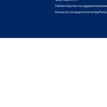
Министерство на здравеопазван
Комисия за защита на потребите
FR
benu.bg важат само за нея и могат да се различават от цените във 
разстояние.
Общи условия
Защита на личните данни
Карта на сайта