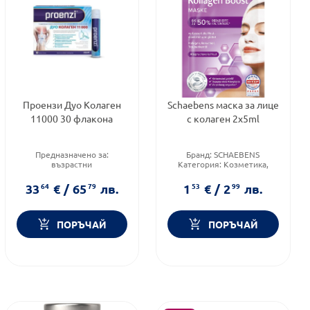
Проензи Дуо Колаген
Schaebens маска за лице
11000 30 флакона
с колаген 2x5ml
Предназначено за:
Бранд:
SCHAEBENS
възрастни
Категория:
Козметика,
Приложение:
перорално
красота и лична хигиена
Форма на продукта:
флакон
Тип козметика:
Масова
33
64
€
/
65
79
лв.
1
53
€
/
2
99
лв.
козметика
ПОРЪЧАЙ
ПОРЪЧАЙ