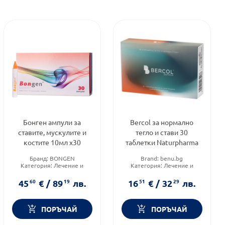
Бонген ампули за
Bercol за нормално
ставите, мускулите и
тегло и стави 30
костите 10мл х30
таблетки Naturpharma
Бранд:
BONGEN
Brand:
benu.bg
Категория:
Лечение и
Категория:
Лечение и
здраве
здраве
Форма на продукта:
ампули
Форма на продукта:
45
60
€
/
89
19
лв.
16
51
€
/
32
29
лв.
таблетки
ПОРЪЧАЙ
ПОРЪЧАЙ