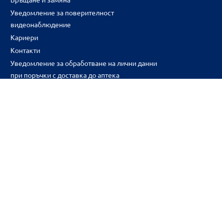
Уведомление за поверителност
видеонаблюдение
Кариери
Контакти
Уведомление за обработване на лични данни
при поръчки с доставка до аптека
CH
CZ
EE
LT
LV
HU
NL
RS
SK
RO
IT
BE
IE
UK
NO
DE
Цените и промоциите на продуктите обявени в онлайн аптека 
2026BENU ® Всички права запазени