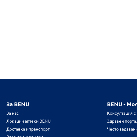
За BENU
BENU - Мо
За нас
Консултация с
Локации аптеки BENU
Здравен портал
Доставка и транспорт
Често задаван
Връщане и замяна