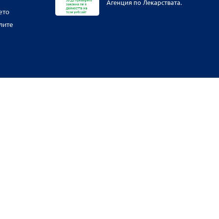
Агенция по Лекарствата.
ето
лите
физическите ни обекти и други наши платформи за продажба от