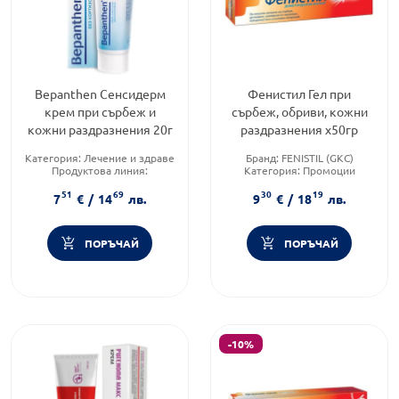
Bepanthen Сенсидерм
Фенистил Гел при
крем при сърбеж и
сърбеж, обриви, кожни
кожни раздразнения 20г
раздразнения х50гр
Категория:
Лечение и здраве
Бранд:
FENISTIL (GKC)
Продуктова линия:
Категория:
Промоции
SENSIDERM
Форма на продукта:
гел
51
69
30
19
Форма на продукта:
крем
7
€
/
14
лв.
9
€
/
18
лв.
ПОРЪЧАЙ
ПОРЪЧАЙ
-10%