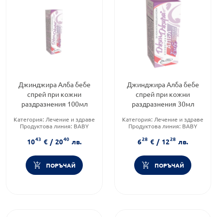
Джинджира Алба бебе
Джинджира Алба бебе
спрей при кожни
спрей при кожни
раздразнения 100мл
раздразнения 30мл
Категория:
Лечение и здраве
Категория:
Лечение и здраве
Продуктова линия:
BABY
Продуктова линия:
BABY
Форма на продукта:
крем
Форма на продукта:
спрей
43
40
28
28
10
€
/
20
лв.
6
€
/
12
лв.
ПОРЪЧАЙ
ПОРЪЧАЙ