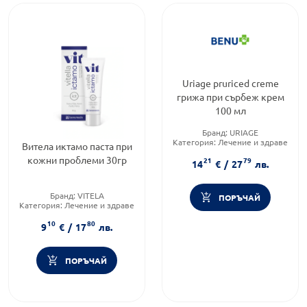
Uriage pruriced creme
грижа при сърбеж крем
100 мл
Бранд:
URIAGE
Категория:
Лечение и здраве
Витела иктамо паста при
Форма на продукта:
крем
кожни проблеми 30гр
21
79
14
€
/
27
лв.
Бранд:
VITELA
ПОРЪЧАЙ
Категория:
Лечение и здраве
Форма на продукта:
паста
10
80
9
€
/
17
лв.
ПОРЪЧАЙ