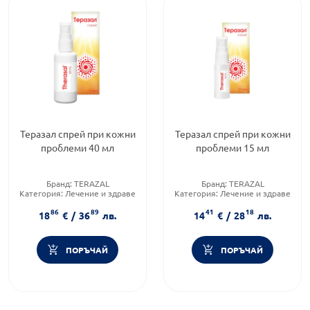
Теразал спрей при кожни
Теразал спрей при кожни
проблеми 40 мл
проблеми 15 мл
Бранд:
TERAZAL
Бранд:
TERAZAL
Категория:
Лечение и здраве
Категория:
Лечение и здраве
Форма на продукта:
спрей
Форма на продукта:
спрей
86
89
41
18
18
€
/
36
лв.
14
€
/
28
лв.
ПОРЪЧАЙ
ПОРЪЧАЙ