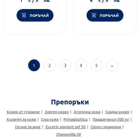
ПОРЪЧАЙ
ПОРЪЧАЙ
1
2
3
4
5
>
Препоръки
Корен от глухарче
Златен корен
Атопична кожа
Сладък корен
Колаген за кожа
Суха кожа
Primadophilus
Парацетамол 500 мг
Cerave за акне
Eucerin pigment spf 50
Сапун смрадлика
Chamomilla 30