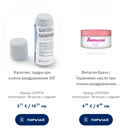
Капитикс пудра при
Витасин Крем с
кожни раздразнения 50Г
Гераниево масло при
кожни раздразнения
50мл
Бранд:
CAPITIX
Бранд:
VITASSIN
Категория:
Лечение и здраве
Категория:
Лечение и здраве
Форма на продукта:
Пудра
Форма на продукта:
крем
31
39
34
49
5
€
/
10
лв.
4
€
/
8
лв.
ПОРЪЧАЙ
ПОРЪЧАЙ