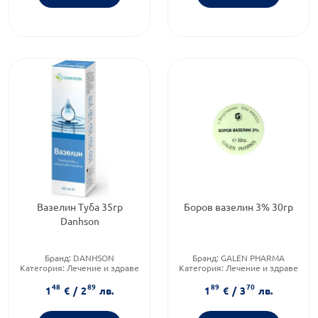
Вазелин Туба 35гр
Боров вазелин 3% 30гр
Danhson
Бранд:
DANHSON
Бранд:
GALEN PHARMA
Категория:
Лечение и здраве
Категория:
Лечение и здраве
Форма на продукта:
крем
48
89
89
70
1
€
/
2
лв.
1
€
/
3
лв.