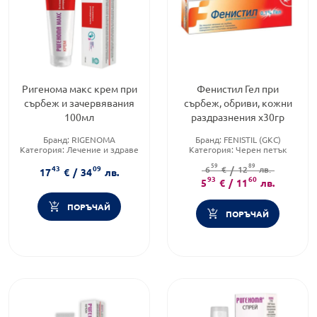
Ригенома макс крем при
Фенистил Гел при
сърбеж и зачервявания
сърбеж, обриви, кожни
100мл
раздразнения х30гр
Бранд:
RIGENOMA
Бранд:
FENISTIL (GKC)
Категория:
Лечение и здраве
Категория:
Черен петък
Форма на продукта:
крем
Форма на продукта:
гел
59
89
43
09
6
€
/
12
лв.
17
€
/
34
лв.
93
60
5
€
/
11
лв.
ПОРЪЧАЙ
ПОРЪЧАЙ