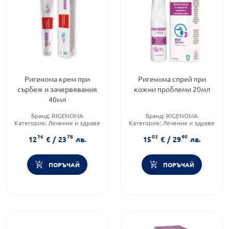
Ригенома крем при
Ригенома спрей при
сърбеж и зачервявания
кожни проблеми 20мл
40мл
Бранд:
RIGENOMA
Бранд:
RIGENOMA
Категория:
Лечение и здраве
Категория:
Лечение и здраве
Форма на продукта:
крем
Форма на продукта:
спрей
16
78
03
40
12
€
/
23
лв.
15
€
/
29
лв.
ПОРЪЧАЙ
ПОРЪЧАЙ