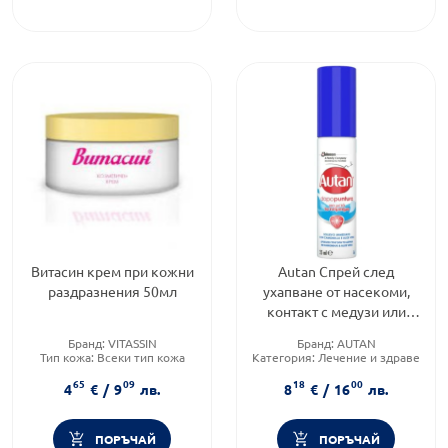
Витасин крем при кожни
Autan Спрей след
раздразнения 50мл
ухапване от насекоми,
контакт с медузи или
парещи растения 25 мл
Бранд:
VITASSIN
Бранд:
AUTAN
Тип кожа:
Всеки тип кожа
Категория:
Лечение и здраве
Тип козметика:
Масова
Форма на продукта:
спрей
65
09
18
00
козметика
4
€
/
9
лв.
8
€
/
16
лв.
ПОРЪЧАЙ
ПОРЪЧАЙ