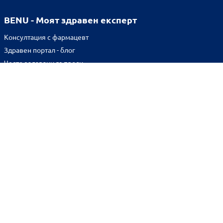
BENU - Моят здравен експерт
Консултация с фармацевт
Здравен портал - блог
Често задавани въпроси
ВРЪЗКИ
Изпълнителна агенция по лекарствата
Български фармацевтичен съюз
Българска асоциация на помощник-фармацевтите
Министерство на здравеопазването
Комисия за защита на потребителите
Абонирай се за нашия бюлетин и грабни
10% отстъпка
за
първата си поръчка!
BENU онлайн аптека е лицензирана от