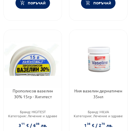
ПОРЪЧАЙ
ПОРЪЧАЙ
Прополисов вазелин
Ния вазелин дерматичен
30% 15гр - Хигитест
35мл
Бранд:
HIGITEST
Бранд:
MILVA
Категория:
Лечение и здраве
Категория:
Лечение и здраве
Форма на продукта:
унгвент
11
08
38
70
3
€
/
6
лв.
1
€
/
2
лв.