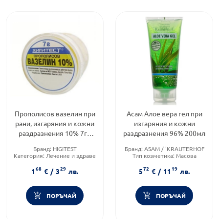
Прополисов вазелин при
Асам Алое вера гел при
рани, изгаряния и кожни
изгаряния и кожни
раздразнения 10% 7гр
раздразнения 96% 200мл
Хигитест
Бранд:
HIGITEST
Бранд:
ASAM / 'KRAUTERHOF
Категория:
Лечение и здраве
Тип козметика:
Масова
козметика
68
29
72
19
Тип продукт:
Гел
1
€
/
3
лв.
5
€
/
11
лв.
ПОРЪЧАЙ
ПОРЪЧАЙ