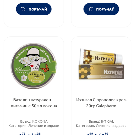
ПОРЪЧАЙ
ПОРЪЧАЙ
Вазелин натурален +
Ихтигал С прополис крем
витамин е 50мл кокона
20гр Galapharm
Бранд:
KOKONA
Бранд:
IHTIGAL
Категория:
Лечение и здраве
Категория:
Лечение и здраве
Форма на продукта:
унгвент
Форма на продукта:
крем
73
38
99
76
1
€
/
3
лв.
4
€
/
9
лв.