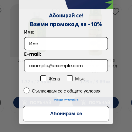
Абонирай се!
Вземи промокод за -10%
Име:
E-mail:
Шампоан с коприва
Лосион против акне
200мл Milva
със смрадлика 100мл
Milva
Пол
Жена
Мъж
1.32
/
2.58
1.99
/
3.89
€
лв.
€
лв.
Съгласявам се с общите условия
Съгласявам се с общите условия
ОБЩИ УСЛОВИЯ
ПОРЪЧАЙ
ПОРЪЧАЙ
Абонирам се