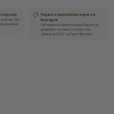
а поръчка
Първата европейска верига в
 покупка, без
България
вай различни
189 милиона клиенти в цяла Европа се
доверяват на нашата експертиза.
*Данни за 2023г. на Група Фьоникс