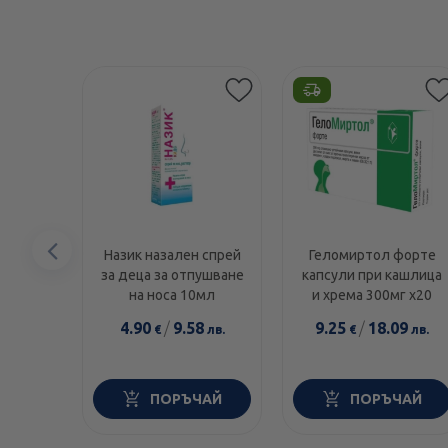
Предишен
Назик назален спрей
Геломиртол форте
за деца за отпушване
капсули при кашлица
елемент
на носа 10мл
и хрема 300мг х20
4.90
/
9.58
9.25
/
18.09
€
лв.
€
лв.
ПОРЪЧАЙ
ПОРЪЧАЙ