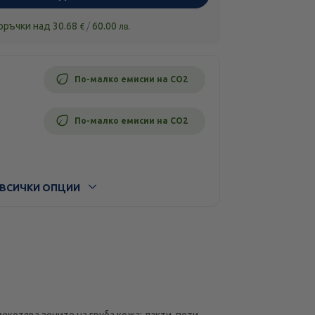
поръчки над
30.68
/
60.00
€
лв.
По-малко емисии на CO2
По-малко емисии на CO2
ВСИЧКИ ОПЦИИ
котява зоните на груба кожа: лакти, пети,