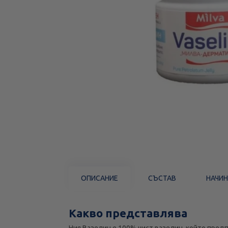
ОПИСАНИЕ
СЪСТАВ
НАЧИН
Какво представлява
Ния Вазелин е 100% чист вазелин, който предп