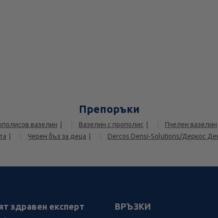
Препоръки
ополисов вазелин
Вазелин с прополис
Пчелен вазелин
та
Черен бъз за деца
Dercos Densi-Solutions/Деркос Д
ят здравен експерт
ВРЪЗКИ