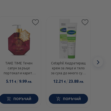
Етикети
Сл
TAKE TIME Течен
Cetaphil Хидратиращ
Swans
сапун за ръце
крем за лице и тяло
1000I
еле
портокал и карите
за суха до много суха
диамант 300мл
и чувствителна кожа
5.11
/
9.99
12.21
/
23.88
14.0
€
лв.
€
лв.
100г
ПОРЪЧАЙ
ПОРЪЧАЙ