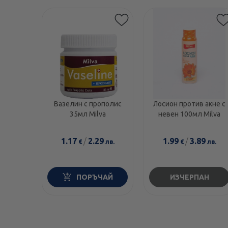
Вазелин с прополис
Лосион против акне с
35мл Milva
невен 100мл Milva
1.17
/
2.29
1.99
/
3.89
€
лв.
€
лв.
ПОРЪЧАЙ
ИЗЧЕРПАН