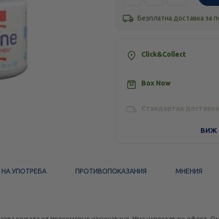
Безплатна доставка за 
Click&Collect
Box Now
Стандартна доставка
ВИЖ 
 НА УПОТРЕБА
ПРОТИВОПОКАЗАНИЯ
МНЕНИЯ
азва кожата от прекомерно изсушаване. Има успокояващ ефект. Оме