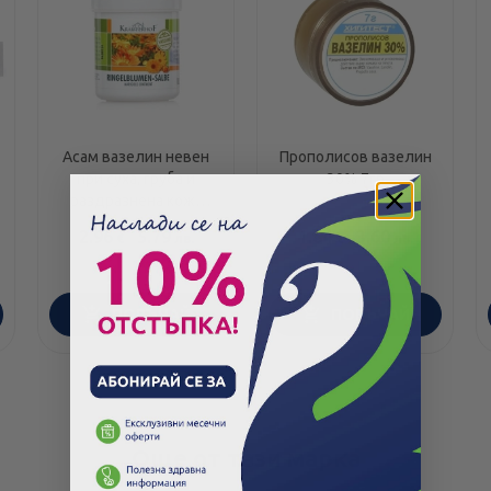
Асам вазелин невен
Прополисов вазелин
при суха, груба и
30% 7гр
раздразнена кожа
100мл
2.96
/
5.79
1.84
/
3.60
€
лв.
€
лв.
ПОРЪЧАЙ
ПОРЪЧАЙ
Още от тази марка