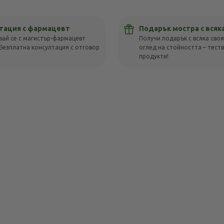
тация с фармацевт
Подарък мостра с всяк
вай се с магистър-фармацевт
Получи подарък с всяка своя
Безплатна консултация с отговор
оглед на стойността – тест
!
продукти!