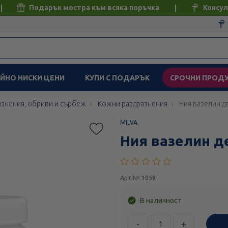
Подарък мостра към всяка поръчка
Консул
ЙНО НИСКИ ЦЕНИ
КУПИ С ПОДАРЪК
СРОЧНИ ПРОД
знения, обриви и сърбеж
Кожни раздразнения
Ния вазелин 
MILVA
Ния вазелин д
Арт.№
1058
В наличност
-
+