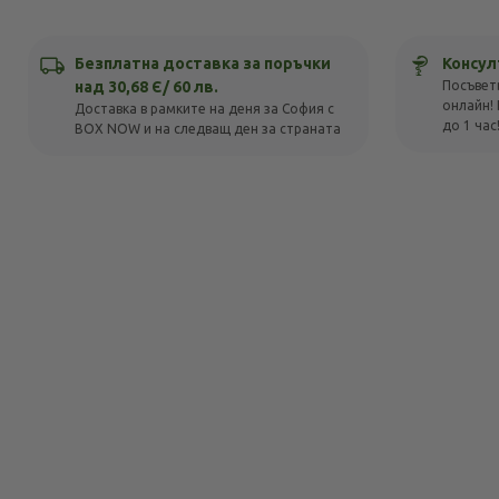
Безплатна доставка за поръчки
Консул
над 30,68 Є/ 60 лв.
Посъвет
онлайн! 
Доставка в рамките на деня за София с
до 1 час
BOX NOW и на следващ ден за страната