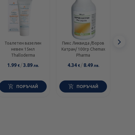
Сл
Тоалетен вазелин
Пикс Ликвида /Боров
Бан
невен 15мл
Катран/ 100гр Chemax
лечен
еле
Thalloderma
Pharma
на ко
2
1.99
/
3.89
4.34
/
8.49
5.6
€
лв.
€
лв.
ПОРЪЧАЙ
ПОРЪЧАЙ