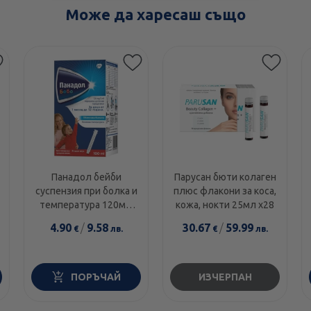
Може да харесаш също
Панадол бейби
Парусан бюти колаген
суспензия при болка и
плюс флакони за коса,
температура 120мг/
кожа, нокти 25мл х28
5мл 100мл
4.90
/
9.58
30.67
/
59.99
€
лв.
€
лв.
ПОРЪЧАЙ
ИЗЧЕРПАН