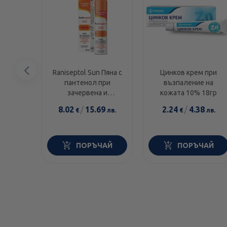
Предишен
Raniseptol Sun Пяна с
Цинков крем при
пантенол при
възпаление на
елемент
зачервена и
кожата 10% 18гр
раздразнена кожа 150
8.02
/
15.69
2.24
/
4.38
€
лв.
€
лв.
мл
ПОРЪЧАЙ
ПОРЪЧАЙ