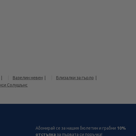
Вазелин невен
Близалки за гърло
енси Солушънс
Абонирай се за нашия бюлетин и грабни
10%
отстъпка
за първата си поръчка!