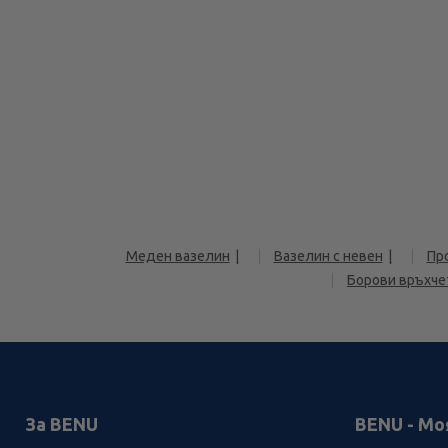
Меден вазелин
Вазелин с невен
Пр
Борови връхче
За BENU
BENU - Мо