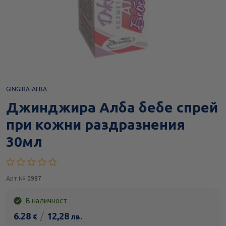
GINGIRA-ALBA
Джинджира Алба бебе спрей
при кожни раздразнения
30мл
Арт.№
0987
В наличност
6.28
/
12,28
€
лв.