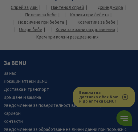
Спрей за уши
Пантенол спрей
Джинджира
Пелени за бебе
Колики при бебета
Подсичане при бебета
Козметика за бебе
Uriage бебе
Крем за кожни раздразнения
Крем при кожни раздразнения
За BENU
За нас
Локации аптеки BENU
Доставка и транспорт
Безплатна
доставка с Box Now
Връщане и замяна
и до аптеки BENU!
Уведомление за поверителност видеонаблюдение
Кариери
Контакти
Уведомление за обработване на лични данни при поръчки с
доставка до аптека