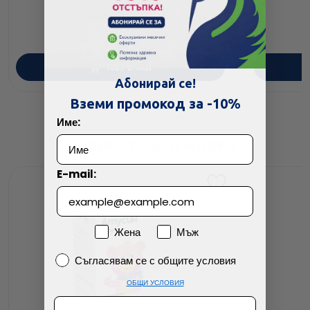
1.68
/
3.29
€
лв.
ПОРЪЧАЙ
Абонирай се!
Вземи промокод за -10%
Име:
Още от тази марка
E-mail:
Пол
Жена
Мъж
Съгласявам се с общите условия
Съгласявам се с общите условия
ОБЩИ УСЛОВИЯ