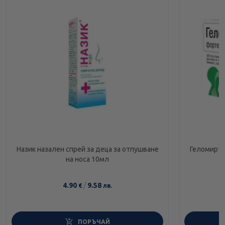
Назик назален спрей за деца за отпушване
Геломирто
на носа 10мл
4.90
/
9.58
€
лв.
ПОРЪЧАЙ