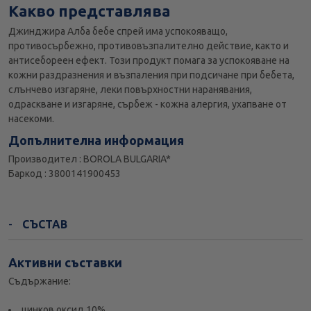
Какво представлява
Джинджира Алба бебе спрей има успокояващо,
противосърбежно, противовъзпалително действие, както и
антисебореен ефект. Този продукт помага за успокояване на
кожни раздразнения и възпаления при подсичане при бебета,
слънчево изгаряне, леки повърхностни наранявания,
одраскване и изгаряне, сърбеж - кожна алергия, ухапване от
насекоми.
Допълнителна информация
Производител : BOROLA BULGARIA*
Баркод : 3800141900453
СЪСТАВ
Активни съставки
Съдържание:
цинков оксид 10%