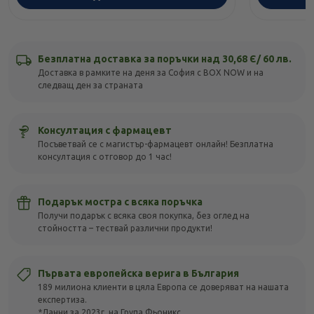
Безплатна доставка за поръчки над 30,68 Є/ 60 лв.
Доставка в рамките на деня за София с BOX NOW и на
следващ ден за страната
Консултация с фармацевт
Посъветвай се с магистър-фармацевт онлайн! Безплатна
консултация с отговор до 1 час!
Подарък мостра с всяка поръчка
Получи подарък с всяка своя покупка, без оглед на
стойността – тествай различни продукти!
Първата европейска верига в България
189 милиона клиенти в цяла Европа се доверяват на нашата
експертиза.
*Данни за 2023г. на Група Фьоникс