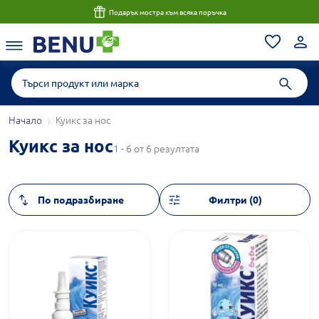
Подарък мостра към всяка поръчка
Начало
Куикс за нос
Куикс за нос
1 - 6 от 6 резултата
Филтри (0)