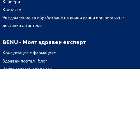
Кариери
Контакти
Уведомление за обработване на лични данни при поръчки с
доставка до аптека
BENU - Моят здравен експерт
Консултация с фармацевт
Здравен портал - блог
Често задавани въпроси
ВРЪЗКИ
Изпълнителна агенция по лекарствата
Български фармацевтичен съюз
Българска асоциация на помощник-фармацевтите
Министерство на здравеопазването
Комисия за защита на потребителите