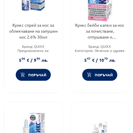
Куикс спрей за нос за
Куикс бейби капки за нос
облекчаване на запушен
за почистване,
нос 2.6% 30мл
отпушване и
овлажняване на носа
Бранд:
QUIXX
Бранд:
QUIXX
10мл
Предназначено за:
Категория:
Лечение и здраве
възрастни/деца
Приложение:
назално
06
90
47
70
Приложение:
назално
5
€
/
9
лв.
5
€
/
10
лв.
ПОРЪЧАЙ
ПОРЪЧАЙ