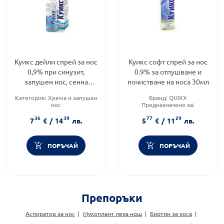
Куикс дейли спрей за нос
Куикс софт спрей за нос
0,9% при синузит,
0.9% за отпушване и
запушен нос, сенна
почистване на носа 30мл
хрема 100мл
Категория:
Хрема и запушен
Бранд:
QUIXX
нос
Предназначено за:
Предназначено за:
възрастни/деца
36
39
77
29
възрастни/деца
Форма на продукта:
спрей
7
€
/
14
лв.
5
€
/
11
лв.
Приложение:
назално
ПОРЪЧАЙ
ПОРЪЧАЙ
Препоръки
Аспиратор за нос
Мукоплант лека нощ
Биотин за коса