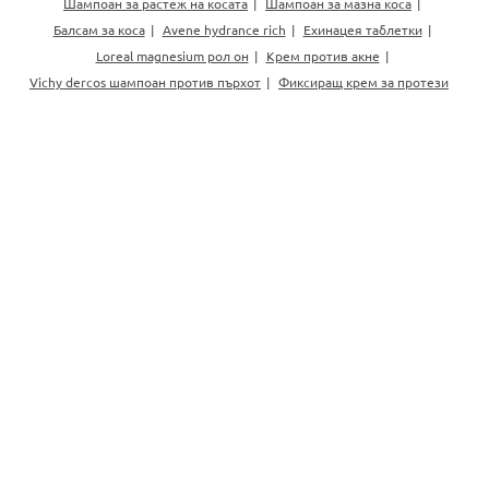
Шампоан за растеж на косата
Шампоан за мазна коса
Балсам за коса
Avene hydrance rich
Ехинацея таблетки
Loreal magnesium рол он
Крем против акне
Vichy dercos шампоан против пърхот
Фиксиращ крем за протези