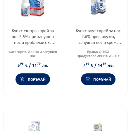
Куикс екстра спрей за
Куикс акут спрей за нос
нос 2.6% при запушен
2.6% при синузит,
нос и проблеми със
запушен нос и хрема
синусите 30мл
100мл
Категория:
Хрема и запушен
Бранд:
QUIXX
нос
Продуктова линия:
ACUTE
Предназначено за:
Форма на продукта:
спрей
98
70
36
39
възрастни/деца
5
€
/
11
лв.
7
€
/
14
лв.
Форма на продукта:
спрей
ПОРЪЧАЙ
ПОРЪЧАЙ