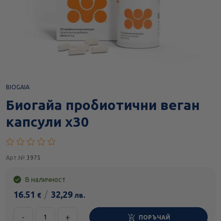
BIOGAIA
Биогайа пробиотични веган
капсули х30
Арт.№
3975
В наличност
16.51
/
32,29
€
лв.
-
+
ПОРЪЧАЙ