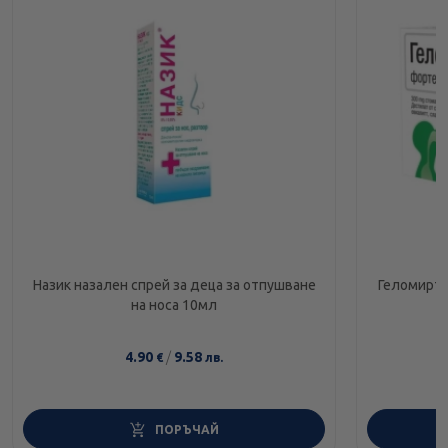
Назик назален спрей за деца за отпушване
Геломирто
на носа 10мл
4.90
/
9.58
€
лв.
ПОРЪЧАЙ