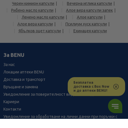
Черен кимион капсули
Вечерна иглика капсули
Рибено масло капсули
Алое вера капсули запек
Ленено масло капсули
Алое капсули
Алое вера капсули
Псилиум хуск капсули
Ябълков оцет капсули
Ехинацея капсули
За BENU
За нас
Локации аптеки BENU
Доставка и транспорт
Безплатна
доставка с Box Now
Връщане и замяна
и до аптеки BENU!
Уведомление за поверителност видеонаблюдение
Кариери
Контакти
Уведомление за обработване на лични данни при поръчки с
доставка до аптека