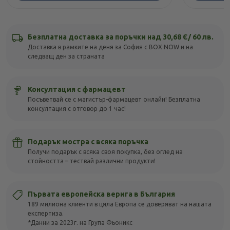
Безплатна доставка за поръчки над 30,68 Є/ 60 лв.
Доставка в рамките на деня за София с BOX NOW и на
следващ ден за страната
Консултация с фармацевт
Посъветвай се с магистър-фармацевт онлайн! Безплатна
консултация с отговор до 1 час!
Подарък мостра с всяка поръчка
Получи подарък с всяка своя покупка, без оглед на
стойността – тествай различни продукти!
Първата европейска верига в България
189 милиона клиенти в цяла Европа се доверяват на нашата
експертиза.
*Данни за 2023г. на Група Фьоникс