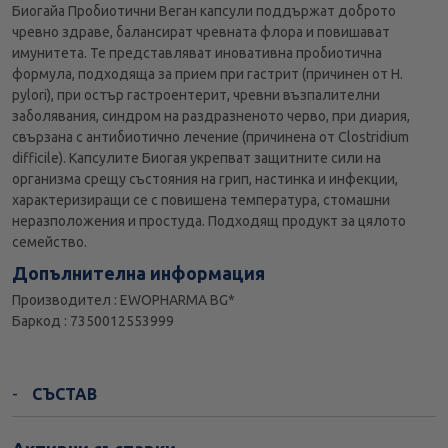
Биогайа Пробиотични Веган капсули поддържат доброто
чревно здраве, балансират чревната флора и повишават
имунитета. Те представляват иновативна пробиотична
формула, подходяща за прием при гастрит (причинен от H.
pylori), при остър гастроентерит, чревни възпалителни
заболявания, синдром на раздразненото черво, при диария,
свързана с антибиотично лечение (причинена от Clostridium
difficile). Капсулите Биогая укрепват защитните сили на
организма срещу състояния на грип, настинка и инфекции,
характеризиращи се с повишена температура, стомашни
неразположения и простуда. Подходящ продукт за цялото
семейство.
Допълнителна информация
Производител : EWOPHARMA BG*
Баркод : 7350012553999
СЪСТАВ