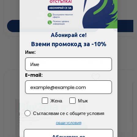
14.36
/
28.09
€
лв.
ПОРЪЧАЙ
Абонирай се!
Вземи промокод за -10%
Име:
Още от тази марка
E-mail:
Пол
Жена
Мъж
Съгласявам се с общите условия
Съгласявам се с общите условия
ОБЩИ УСЛОВИЯ