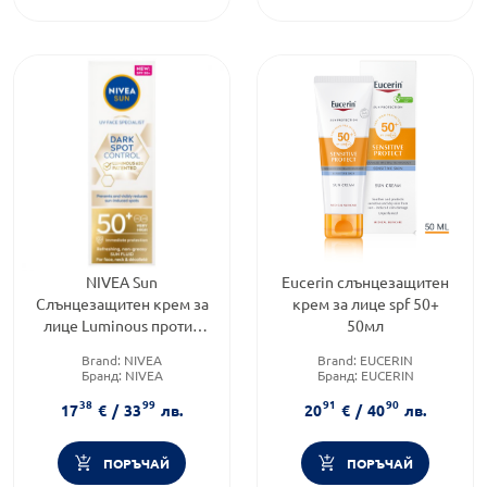
NIVEA Sun
Eucerin слънцезащитен
Слънцезащитен крем за
крем за лице spf 50+
лице Luminous против
50мл
пигментация SPF 50+, 40
Brand:
NIVEA
Brand:
EUCERIN
мл
Бранд:
NIVEA
Бранд:
EUCERIN
Категория:
За Лице
Слънцезащитен фактор:
SPF
38
99
91
90
50
17
€
/
33
лв.
20
€
/
40
лв.
ПОРЪЧАЙ
ПОРЪЧАЙ