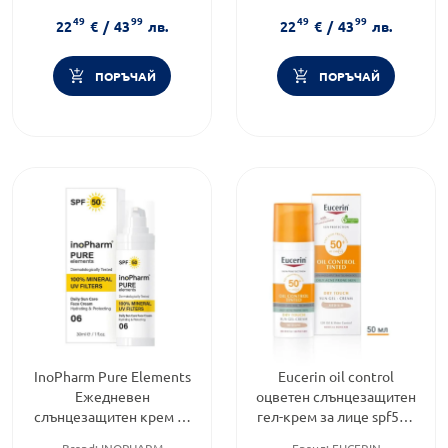
Дермокозметика
Дермокозметика
49
99
49
99
Тип продукт:
Крем
Тип продукт:
Крем
22
€
/
43
лв.
22
€
/
43
лв.
ПОРЪЧАЙ
ПОРЪЧАЙ
InoPharm Pure Elements
Eucerin oil control
Ежедневен
оцветен слънцезащитен
слънцезащитен крем за
гел-крем за лице spf50+
лице 30мл
тъмен, 50мл
Brand:
INOPHARM
Бранд:
EUCERIN