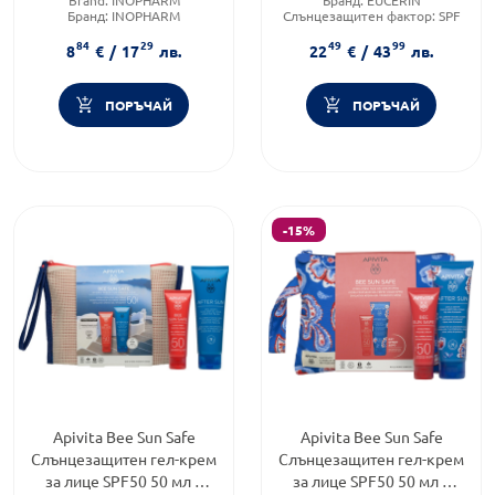
Бранд:
INOPHARM
Слънцезащитен фактор:
SPF
Категория:
Слънцезащита и
50
84
29
49
99
репеленти
Форма на продукта:
гел-крем
8
€
/
17
лв.
22
€
/
43
лв.
ПОРЪЧАЙ
ПОРЪЧАЙ
-15%
Apivita Bee Sun Safe
Apivita Bee Sun Safe
Слънцезащитен гел-крем
Слънцезащитен гел-крем
за лице SPF50 50 мл +
за лице SPF50 50 мл +