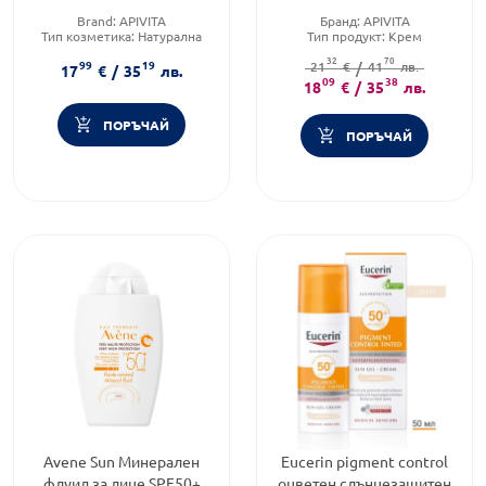
Гел-крем за след слънце
Гел-крем за след слънце
Brand:
APIVITA
Бранд:
APIVITA
100мл
100мл
Тип козметика:
Натурална
Тип продукт:
Крем
козметика
Форма на продукта:
32
70
99
19
Форма на продукта:
21
комплект
€
/
41
лв.
17
€
/
35
лв.
комплект
09
38
18
€
/
35
лв.
ПОРЪЧАЙ
ПОРЪЧАЙ
Avene Sun Минерален
Eucerin pigment control
флуид за лице SPF50+
оцветен слънцезащитен