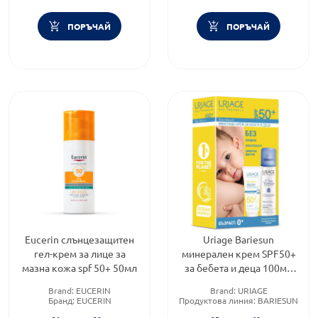
ПОРЪЧАЙ
ПОРЪЧАЙ
Eucerin слънцезащитен
Uriage Bariesun
гел-крем за лице за
минерален крем SPF50+
мазна кожа spf 50+ 50мл
за бебета и деца 100мл
+Термална вода Uriage
Brand:
EUCERIN
Brand:
URIAGE
150мл
Бранд:
EUCERIN
Продуктова линия:
BARIESUN
Тип козметика:
Форма на продукта: