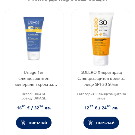
Uriage 1er
SOLERO Хидратиращ
слънцезащитен
Слънцезащитен крем за
минерален крем за
лице SPF30 50мл
бебета и деца spf50 50мл
Brand:
URIAGE
Категория:
Слънцезащита за
Бранд:
URIAGE
лице
Форма на продукта:
крем
Тип продукт:
Крем за лице
85
96
27
00
Форма на продукта:
крем
16
€
/
32
лв.
12
€
/
24
лв.
ПОРЪЧАЙ
ПОРЪЧАЙ