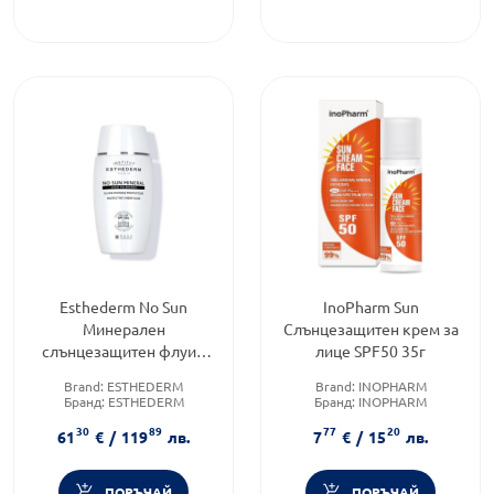
Esthederm No Sun
InoPharm Sun
Минерален
Слънцезащитен крем за
слънцезащитен флуид
лице SPF50 35г
SPF50+ 40мл
Brand:
ESTHEDERM
Brand:
INOPHARM
Бранд:
ESTHEDERM
Бранд:
INOPHARM
Форма на продукта:
флуид
Форма на продукта:
крем
30
89
77
20
61
€
/
119
лв.
7
€
/
15
лв.
ПОРЪЧАЙ
ПОРЪЧАЙ