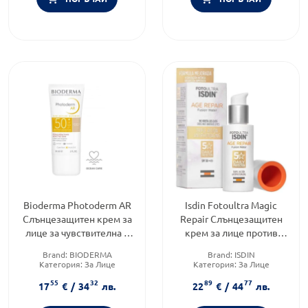
Bioderma Photoderm AR
Isdin Fotoultra Magic
Слънцезащитен крем за
Repair Слънцезащитен
лице за чувствителна и
крем за лице против
реактивна кожа SPF50+
стареене SPF50 50мл
Brand:
BIODERMA
Brand:
ISDIN
30 мл
Категория:
За Лице
Категория:
За Лице
Слънцезащитен фактор:
SPF
Форма на продукта:
крем
55
32
89
77
50
17
€
/
34
лв.
22
€
/
44
лв.