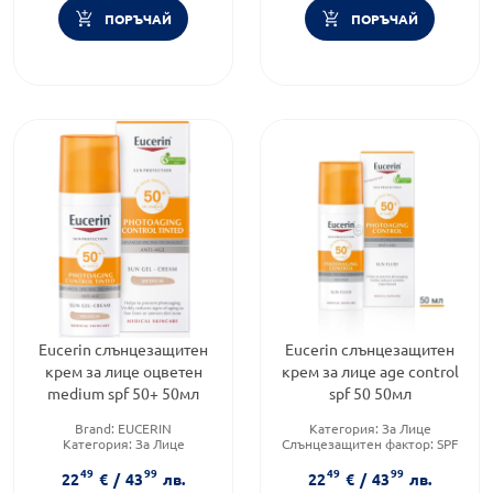
ПОРЪЧАЙ
ПОРЪЧАЙ
Eucerin слънцезащитен
Eucerin слънцезащитен
крем за лице оцветен
крем за лице age control
medium spf 50+ 50мл
spf 50 50мл
Brand:
EUCERIN
Категория:
За Лице
Категория:
За Лице
Слънцезащитен фактор:
SPF
Слънцезащитен фактор:
SPF
50
49
99
49
99
50
Форма на продукта:
крем
22
€
/
43
лв.
22
€
/
43
лв.