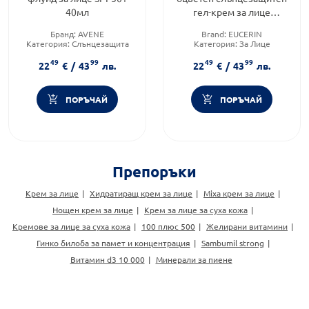
40мл
гел-крем за лице
spf50+светъл, 50мл
Бранд:
AVENE
Brand:
EUCERIN
Категория:
Слънцезащита
Категория:
За Лице
Промо Март
Форма на продукта:
гел-крем
49
99
49
99
Тип продукт:
Флуид
22
€
/
43
лв.
22
€
/
43
лв.
ПОРЪЧАЙ
ПОРЪЧАЙ
Препоръки
Крем за лице
Хидратиращ крем за лице
Mixa крем за лице
Нощен крем за лице
Крем за лице за суха кожа
Кремове за лице за суха кожа
100 плюс 500
Желирани витамини
Гинко билоба за памет и концентрация
Sambumil strong
Витамин d3 10 000
Минерали за пиене