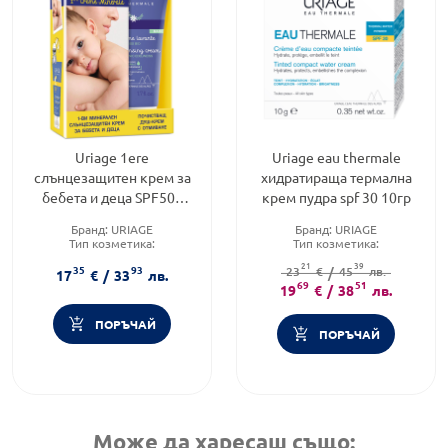
Uriage 1ere
Uriage eau thermale
слънцезащитен крем за
хидратираща термална
бебета и деца SPF50+
крем пудра spf 30 10гр
50мл + Uriage 1er душ-
Бранд:
URIAGE
Бранд:
URIAGE
крем за бебета и деца 5
Тип козметика:
Тип козметика:
Дермокозметика
Дермокозметика
21
39
35
93
Форма на продукта:
Форма на продукта:
23
€
/
45
лв.
крем
17
€
/
33
лв.
комплект
69
51
19
€
/
38
лв.
ПОРЪЧАЙ
ПОРЪЧАЙ
Може да харесаш също: