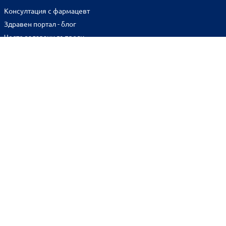
Консултация с фармацевт
Здравен портал - блог
Често задавани въпроси
ВРЪЗКИ
Изпълнителна агенция по лекарствата
Български фармацевтичен съюз
Българска асоциация на помощник-фармацевтите
Министерство на здравеопазването
Комисия за защита на потребителите
Абонирай се за нашия бюлетин и грабни
10% отстъпка
за
първата си поръчка!
BENU онлайн аптека е лицензирана от
Изпълнителна Агенция по Лекарствата.