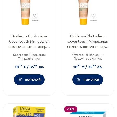
Bioderma Photoderm
Bioderma Photoderm
Cover touch Минерален
Cover touch Минерален
слънцезащитен тониран
слънцезащитен тониран
крем SPF50+ светъл цвят
крем SPF50+ тъмен цвят
Категория:
Промоции
Категория:
Промоции
40 гр
40 гр
Тип козметика:
Продуктова линия:
Дермокозметика
PHOTODERM
25
69
25
69
Тип продукт:
Крем
Слънцезащитен фактор:
SPF
18
€
/
35
лв.
18
€
/
35
лв.
50
ПОРЪЧАЙ
ПОРЪЧАЙ
-15%