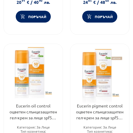
91
90
85
60
Дермокозметика
комплект
20
€
/
40
лв.
24
€
/
48
лв.
ПОРЪЧАЙ
ПОРЪЧАЙ
Eucerin oil control
Eucerin pigment control
оцветен слънцезащитен
оцветен слънцезащитен
гел-крем за лице spf50+
гел-крем за лице spf50+
светъл, 50мл
тъмен, 50мл
Категория:
За Лице
Категория:
За Лице
Тип козметика:
Тип козметика: