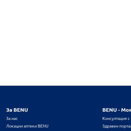
За BENU
BENU - Мо
За нас
Консултация с
Локации аптеки BENU
Здравен портал