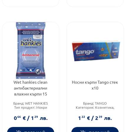
Wet hankies clean
Носни кърпи Tango стек
антибактериални
х10
влажни кърпи 15
Бранд:
WET HANKIES
Бранд:
TANGO
Тип продукт:
Мокри
Категория:
Козметика,
кърпички
красота и лична хигиена
Форма на продукта:
мокри
Тип продукт:
Сухи кърпички
0
66
€
/
1
29
лв.
1
22
€
/
2
39
лв.
кърпички