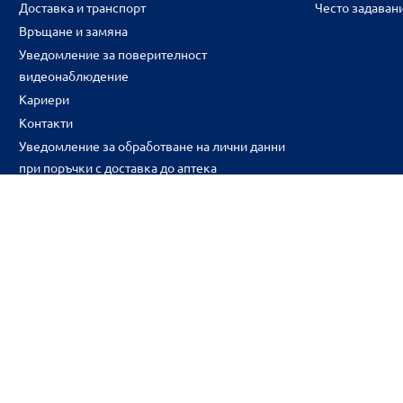
Доставка и транспорт
Често задаван
Връщане и замяна
Уведомление за поверителност
видеонаблюдение
Кариери
Контакти
Уведомление за обработване на лични данни
при поръчки с доставка до аптека
CH
CZ
EE
LT
LV
HU
NL
RS
SK
RO
IT
BE
IE
UK
NO
DE
Цените и промоциите на продуктите обявени в онлайн аптека 