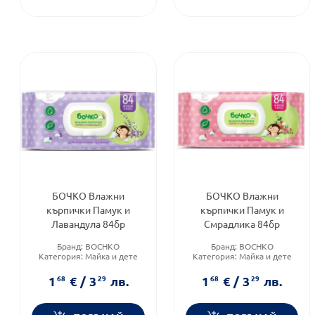
БОЧКО Влажни
БОЧКО Влажни
кърпички Памук и
кърпички Памук и
Лавандула 84бр
Смрадлика 84бр
Бранд:
BOCHKO
Бранд:
BOCHKO
Категория:
Майка и дете
Категория:
Майка и дете
Форма на продукта:
мокри
Форма на продукта:
мокри
кърпички
кърпички
1
68
€
/
3
29
лв.
1
68
€
/
3
29
лв.