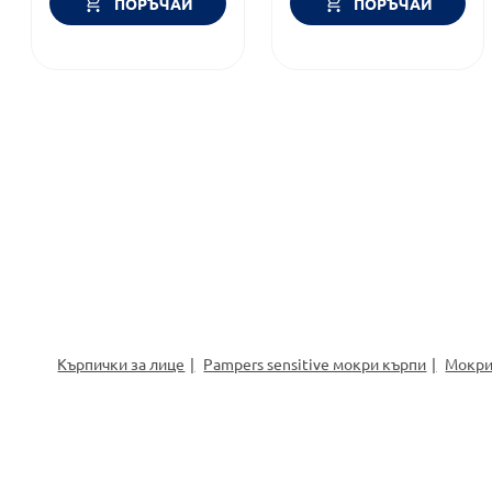
ПОРЪЧАЙ
ПОРЪЧАЙ
Кърпички за лице
Pampers sensitive мокри кърпи
Мокри