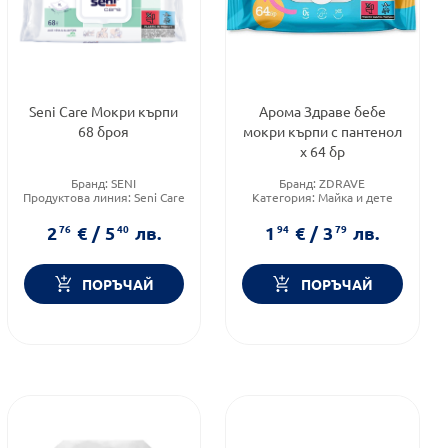
Seni Care Мокри кърпи
Арома Здраве бебе
68 броя
мокри кърпи с пантенол
х 64 бр
Бранд:
SENI
Бранд:
ZDRAVE
Продуктова линия:
Seni Care
Категория:
Майка и дете
Форма на продукта:
мокри
Форма на продукта:
мокри
кърпички
кърпички
2
76
€
/
5
40
лв.
1
94
€
/
3
79
лв.
ПОРЪЧАЙ
ПОРЪЧАЙ