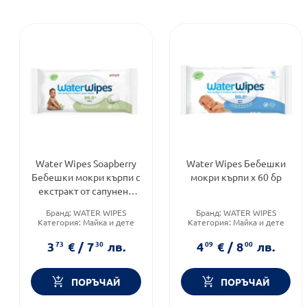
Water Wipes Soapberry
Water Wipes Бебешки
Бебешки мокри кърпи с
мокри кърпи х 60 бр
екстракт от сапунено
орехче x60 броя
Бранд:
WATER WIPES
Бранд:
WATER WIPES
Категория:
Майка и дете
Категория:
Майка и дете
Форма на продукта:
мокри
Форма на продукта:
мокри
кърпички
кърпички
3
73
€
/
7
30
лв.
4
09
€
/
8
00
лв.
ПОРЪЧАЙ
ПОРЪЧАЙ