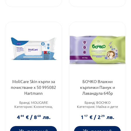
MoliCare Skin кърпи за
БОЧКО Влажни
почистване х 50 995082
кърпички Памук и
Hartmann
Лавандула 64бр
Бранд:
MOLICARE
Бранд:
BOCHKO
Категория:
Козметика,
Категория:
Майка и дете
красота и лична хигиена
Форма на продукта:
мокри
Тип продукт:
Мокри
кърпи
4
44
€
/
8
68
лв.
1
17
€
/
2
29
лв.
кърпички