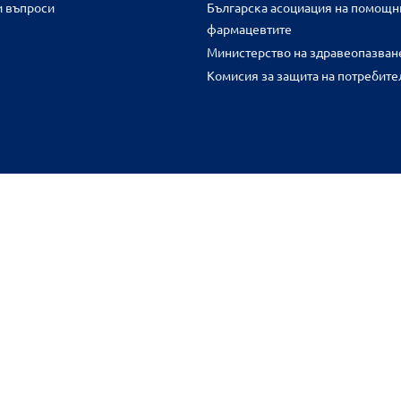
и въпроси
Българска асоциация на помощн
фармацевтите
Министерство на здравеопазван
Комисия за защита на потребите
FR
benu.bg важат само за нея и могат да се различават от цените във 
разстояние.