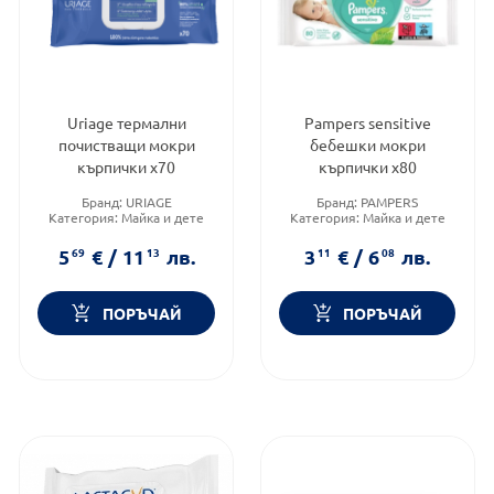
Uriage термални
Pampers sensitive
почистващи мокри
бебешки мокри
кърпички х70
кърпички х80
Бранд:
URIAGE
Бранд:
PAMPERS
Категория:
Майка и дете
Категория:
Майка и дете
Форма на продукта:
мокри
Форма на продукта:
мокри
кърпички
кърпички
5
69
€
/
11
13
лв.
3
11
€
/
6
08
лв.
ПОРЪЧАЙ
ПОРЪЧАЙ