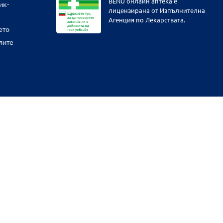
BENU онлайн аптека е
ик-
лицензирана от Изпълнителна
Агенция по Лекарствата.
ето
лите
физическите ни обекти и други наши платформи за продажба от