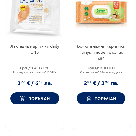
Лактацид кърпички daily
Бочки влажни кърпички
х 15
памук и невен с капак
x84
Бранд:
LACTACYD
Бранд:
BOCHKO
Продуктова линия:
DAILY
Категория:
Майка и дете
Форма на продукта:
мокри
Форма на продукта:
мокри
кърпички
кърпички
3
27
€
/
6
40
лв.
2
04
€
/
3
99
лв.
ПОРЪЧАЙ
ПОРЪЧАЙ