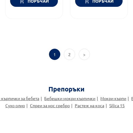
ПОРЪЧАЙ
ПОРЪЧАЙ
1
2
>
Препоръки
 кърпички за бебета
Бебешки мокри кърпички
Мокри кърпи
Сухо олио
Спреи за нос сребро
Растеж на коса
Silica 15