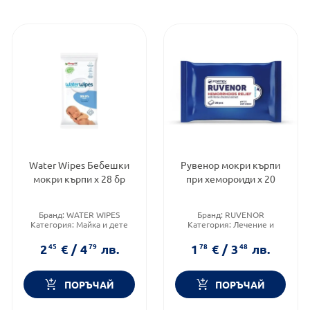
Water Wipes Бебешки
Рувенор мокри кърпи
мокри кърпи х 28 бр
при хемороиди х 20
Бранд:
WATER WIPES
Бранд:
RUVENOR
Категория:
Майка и дете
Категория:
Лечение и
Форма на продукта:
мокри
здраве
кърпички
Форма на продукта:
мокри
2
45
€
/
4
79
лв.
1
78
€
/
3
48
лв.
кърпички
ПОРЪЧАЙ
ПОРЪЧАЙ