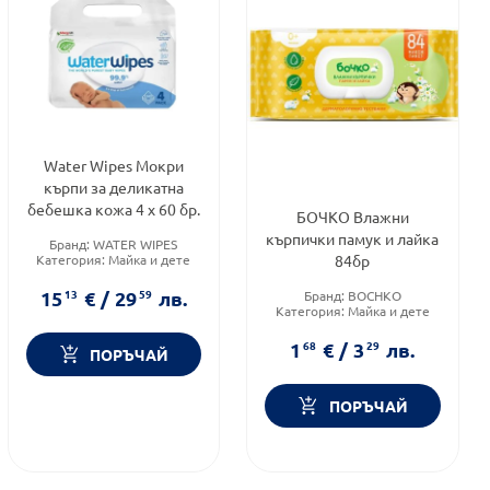
Water Wipes Мокри
кърпи за деликатна
бебешка кожа 4 х 60 бр.
БОЧКО Влажни
кърпички памук и лайка
Бранд:
WATER WIPES
Категория:
Майка и дете
84бр
Форма на продукта:
мокри
кърпички
15
13
€
/
29
59
лв.
Бранд:
BOCHKO
Категория:
Майка и дете
Форма на продукта:
мокри
кърпи
1
68
€
/
3
29
лв.
ПОРЪЧАЙ
ПОРЪЧАЙ