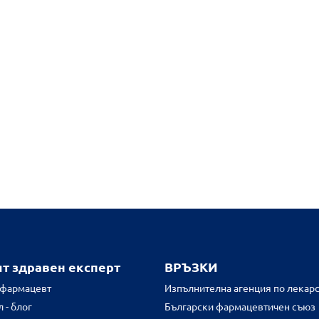
ят здравен експерт
ВРЪЗКИ
 фармацевт
Изпълнителна агенция по лекарс
 - блог
Български фармацевтичен съюз