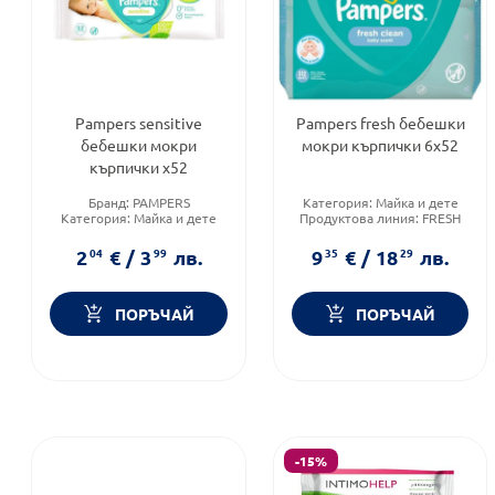
Pampers sensitive
Pampers fresh бебешки
бебешки мокри
мокри кърпички 6х52
кърпички х52
Бранд:
PAMPERS
Категория:
Майка и дете
Категория:
Майка и дете
Продуктова линия:
FRESH
Форма на продукта:
мокри
Форма на продукта:
мокри
кърпички
кърпички
2
04
€
/
3
99
лв.
9
35
€
/
18
29
лв.
ПОРЪЧАЙ
ПОРЪЧАЙ
-15%