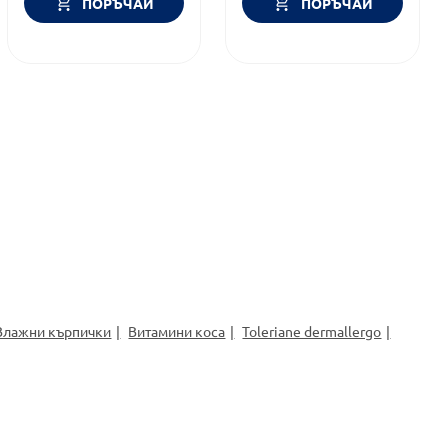
ПОРЪЧАЙ
ПОРЪЧАЙ
Влажни кърпички
Витамини коса
Toleriane dermallergo