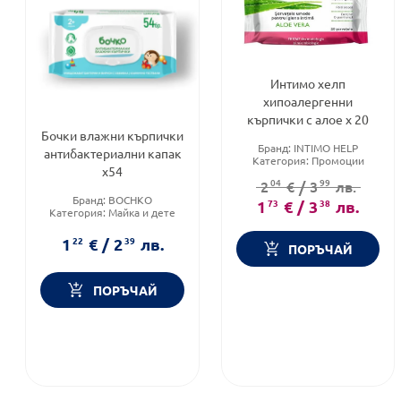
Интимо хелп
хипоалергенни
кърпички с алое х 20
Бочки влажни кърпички
Бранд:
INTIMO HELP
антибактериални капак
Категория:
Промоции
х54
Форма на продукта:
04
99
2
€
/
3
лв.
кърпички
Бранд:
BOCHKO
1
73
€
/
3
38
лв.
Категория:
Майка и дете
Форма на продукта:
мокри
кърпички
1
22
€
/
2
39
лв.
ПОРЪЧАЙ
ПОРЪЧАЙ