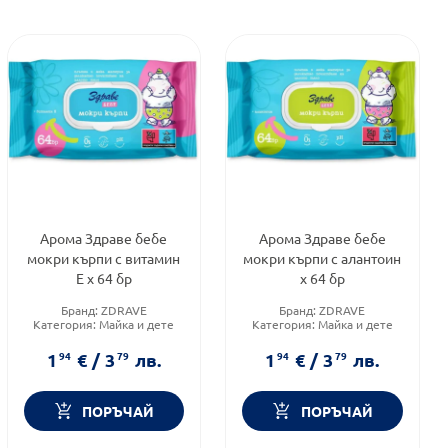
Арома Здраве бебе
Арома Здраве бебе
мокри кърпи с витамин
мокри кърпи с алантоин
Е х 64 бр
х 64 бр
Бранд:
ZDRAVE
Бранд:
ZDRAVE
Категория:
Майка и дете
Категория:
Майка и дете
Форма на продукта:
мокри
Форма на продукта:
мокри
кърпички
кърпички
1
94
€
/
3
79
лв.
1
94
€
/
3
79
лв.
ПОРЪЧАЙ
ПОРЪЧАЙ