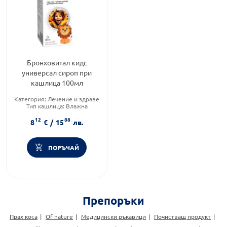
Бронховитал кидс
универсал сироп при
кашлица 100мл
Категория:
Лечение и здраве
Тип кашлица:
Влажна
кашлица
12
88
Форма на продукта:
сироп
8
€
/
15
лв.
ПОРЪЧАЙ
Препоръки
Прах коса
Of nature
Медицински ръкавици
Почистващ продукт