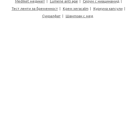
Mediket медикет
Lumene anti age
Серум с ниацинамид
Тест ленти за бременност
Крем xeracalm
Куркума капсули
Сукралфат
Шампоан с мед