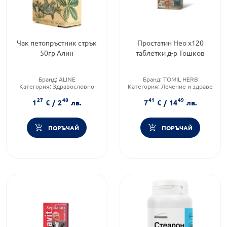
Чак петопръстник стрък
Простатин Нео х120
50гр Алин
таблетки д-р Тошков
Бранд:
ALINE
Бранд:
TOMIL HERB
Категория:
Здравословно
Категория:
Лечение и здраве
хранене чайове и билки
Форма на продукта:
таблетки
27
48
41
49
1
€
/
2
лв.
7
€
/
14
лв.
ПОРЪЧАЙ
ПОРЪЧАЙ