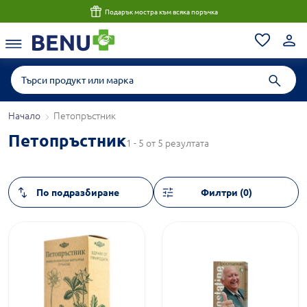
Подарък мостра към всяка поръчка
Начало
Петопръстник
Петопръстник
1 - 5 от 5 резултата
Филтри (0)