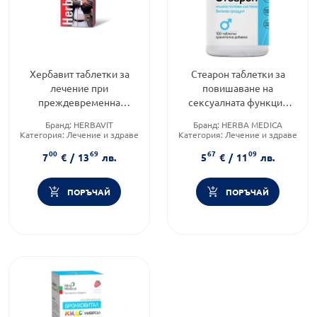
Хербавит таблетки за
Стеарон таблетки за
лечение при
повишаване на
преждевременна
сексуалната функция
еякулация х120 д-р
500мг х100 Herbamedica
Бранд:
HERBAVIT
Бранд:
HERBA MEDICA
Тошков
Категория:
Лечение и здраве
Категория:
Лечение и здраве
Форма на продукта:
таблетки
Форма на продукта:
капсули
00
69
67
09
7
€
/
13
лв.
5
€
/
11
лв.
ПОРЪЧАЙ
ПОРЪЧАЙ