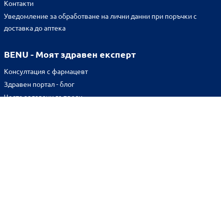
Контакти
Уведомление за обработване на лични данни при поръчки с
доставка до аптека
BENU - Моят здравен експерт
Консултация с фармацевт
Здравен портал - блог
Често задавани въпроси
ВРЪЗКИ
Изпълнителна агенция по лекарствата
Български фармацевтичен съюз
Българска асоциация на помощник-фармацевтите
Министерство на здравеопазването
Комисия за защита на потребителите
Абонирай се за нашия бюлетин и грабни
10% отстъпка
за