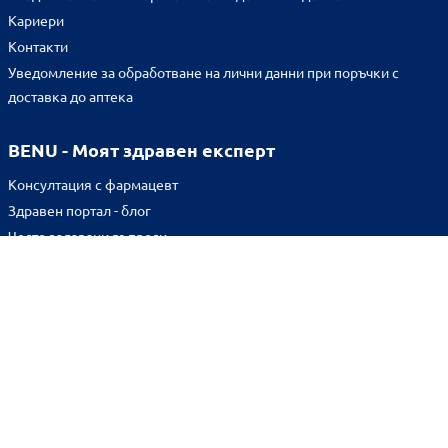
Кариери
Контакти
Уведомление за обработване на лични данни при поръчки с
доставка до аптека
BENU - Моят здравен експерт
Консултация с фармацевт
Здравен портал - блог
Често задавани въпроси
ВРЪЗКИ
Изпълнителна агенция по лекарствата
Български фармацевтичен съюз
Българска асоциация на помощник-фармацевтите
Министерство на здравеопазването
Комисия за защита на потребителите