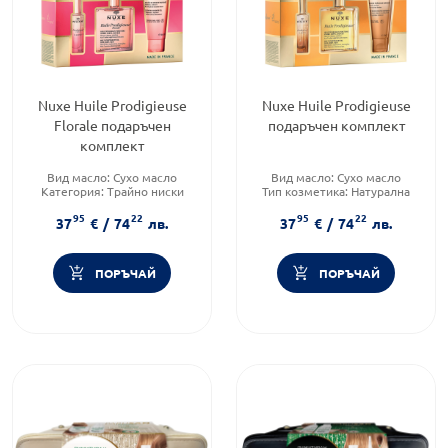
Nuxe Huile Prodigieuse
Nuxe Huile Prodigieuse
Florale подаръчен
подаръчен комплект
комплект
Вид масло:
Сухо масло
Вид масло:
Сухо масло
Категория:
Трайно ниски
Тип козметика:
Натурална
цени
козметика
95
22
95
22
Тип козметика:
Натурална
Форма на продукта:
37
€
/
74
лв.
37
€
/
74
лв.
козметика
комплект
ПОРЪЧАЙ
ПОРЪЧАЙ