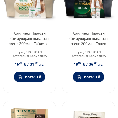
Комплект Парусан
Комплект Парусан
Стимулиращ шампоан
Стимулиращ шампоан
жени 200мл + Таблетки
жени 200мл + Тоник
42 броя + несесер
200мл + несесер
Бранд:
PARUSAN
Бранд:
PARUSAN
Категория:
Козметика,
Категория:
Козметика,
красота и лична хигиена
красота и лична хигиена
31
90
86
89
Форма на продукта:
Форма на продукта:
16
€
/
31
лв.
18
€
/
36
лв.
комплект
комплект
ПОРЪЧАЙ
ПОРЪЧАЙ