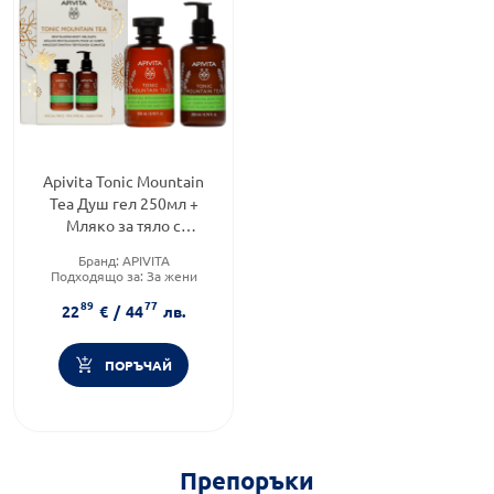
Apivita Tonic Mountain
Tea Душ гел 250мл +
Мляко за тяло с
планински чай 200мл
Бранд:
APIVITA
Подходящо за:
За жени
Форма на продукта:
89
77
комплект
22
€
/
44
лв.
ПОРЪЧАЙ
Препоръки