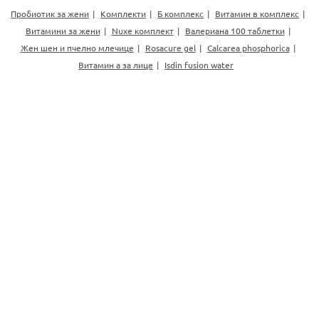
Пробиотик за жени
Комплекти
Б комплекс
Витамин в комплекс
Витамини за жени
Nuxe комплект
Валериана 100 таблетки
Жен шен и пчелно млечице
Rosacure gel
Calcarea phosphorica
Витамин а за лице
Isdin fusion water