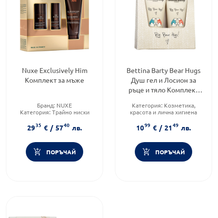
Nuxe Exclusively Him
Bettina Barty Bear Hugs
Комплект за мъже
Душ гел и Лосион за
ръце и тяло Комплект
Годен до: 31.8.2026 г.
Бранд:
NUXE
Категория:
Козметика,
Категория:
Трайно ниски
красота и лична хигиена
цени
Подходящо за:
За жени
35
40
99
49
Форма на продукта:
Тип козметика:
Масова
29
€
/
57
лв.
10
€
/
21
лв.
комплект
козметика
ПОРЪЧАЙ
ПОРЪЧАЙ