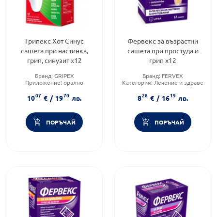
Грипекс Хот Синус
Фервекс за възрастни
сашета при настинка,
сашета при простуда и
грип, синузит х12
грип х12
Бранд:
GRIPEX
Бранд:
FERVEX
Приложение:
орално
Категория:
Лечение и здраве
Форма на продукта:
сашета
Форма на продукта:
саше
07
70
28
19
10
€
/
19
лв.
8
€
/
16
лв.
ПОРЪЧАЙ
ПОРЪЧАЙ