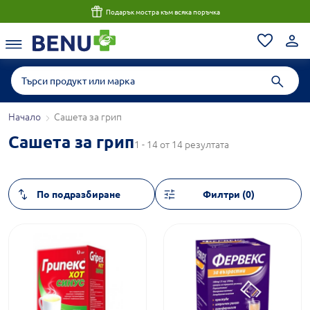
Подарък мостра към всяка поръчка
Начало
Сашета за грип
Сашета за грип
1 - 14 от 14 резултата
Филтри (0)