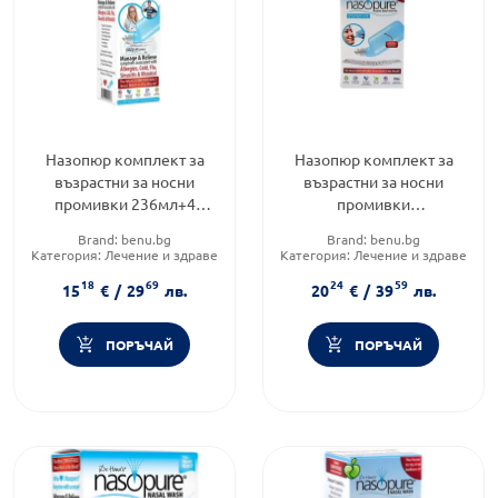
Назопюр комплект за
Назопюр комплект за
възрастни за носни
възрастни за носни
промивки 236мл+4
промивки
сашета
236мл+20сашета
Brand:
benu.bg
Brand:
benu.bg
Категория:
Лечение и здраве
Категория:
Лечение и здраве
Форма на продукта:
сашета
Форма на продукта:
сашета
18
69
24
59
15
€
/
29
лв.
20
€
/
39
лв.
ПОРЪЧАЙ
ПОРЪЧАЙ