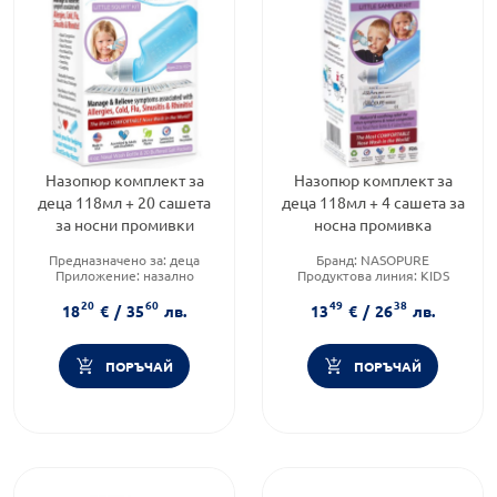
Назопюр комплект за
Назопюр комплект за
деца 118мл + 20 сашета
деца 118мл + 4 сашета за
за носни промивки
носна промивка
Предназначено за:
деца
Бранд:
NASOPURE
Приложение:
назално
Продуктова линия:
KIDS
Форма на продукта:
саше
Форма на продукта:
саше
20
60
49
38
18
€
/
35
лв.
13
€
/
26
лв.
ПОРЪЧАЙ
ПОРЪЧАЙ