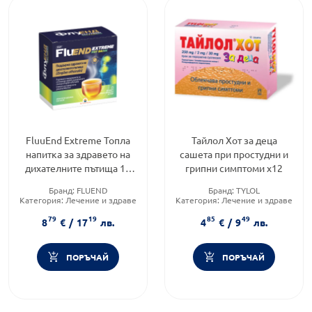
FluuEnd Extreme Топла
Тайлол Хот за деца
напитка за здравето на
сашета при простудни и
дихателните пътища 10
грипни симптоми х12
сашета Sun Wave
Бранд:
FLUEND
Бранд:
TYLOL
Категория:
Лечение и здраве
Категория:
Лечение и здраве
Форма на продукта:
сашета
Продуктова линия:
KIDS
79
19
85
49
8
€
/
17
лв.
4
€
/
9
лв.
ПОРЪЧАЙ
ПОРЪЧАЙ