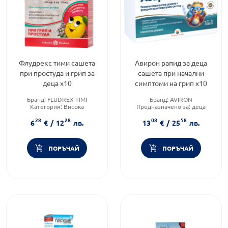
Флудрекс тими сашета
Авирон рапид за деца
при простуда и грип за
сашета при начални
деца x10
симптоми на грип х10
Бранд:
FLUDREX TIMI
Бранд:
AVIRON
Категория:
Висока
Предназначено за:
деца
температура
Приложение:
орално
28
28
08
58
Приложение:
орално
6
€
/
12
лв.
13
€
/
25
лв.
ПОРЪЧАЙ
ПОРЪЧАЙ