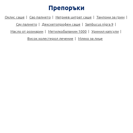
Препоръки
Оклис саше
Сао палмето
Натриев цитрат саше
Тампони за грим
Сау палмето
Декскетопрофен саше
Sambucus nigra 9
Масло от розмарин
Метилкобаламин 1000
Уримил капсули
Висок холестерол лечение
Мляко за лице