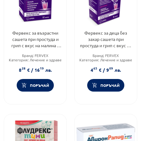
Фервекс за възрастни
Фервекс за деца без
сашета при простуда и
захар сашета при
грип с вкус на малина х
простуда и грип с вкус на
12
малина х8
Бранд:
FERVEX
Бранд:
FERVEX
Категория:
Лечение и здраве
Категория:
Лечение и здраве
Форма на продукта:
саше
Форма на продукта:
саше
28
19
65
09
8
€
/
16
лв.
4
€
/
9
лв.
ПОРЪЧАЙ
ПОРЪЧАЙ