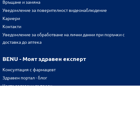
Връщане и замяна
Уведомление за поверителност видеонаблюдение
Кариери
Контакти
Уведомление за обработване на лични данни при поръчки с
доставка до аптека
BENU - Моят здравен експерт
Консултация с фармацевт
Здравен портал - блог
Често задавани въпроси
ВРЪЗКИ
Изпълнителна агенция по лекарствата
Български фармацевтичен съюз
Българска асоциация на помощник-фармацевтите
Министерство на здравеопазването