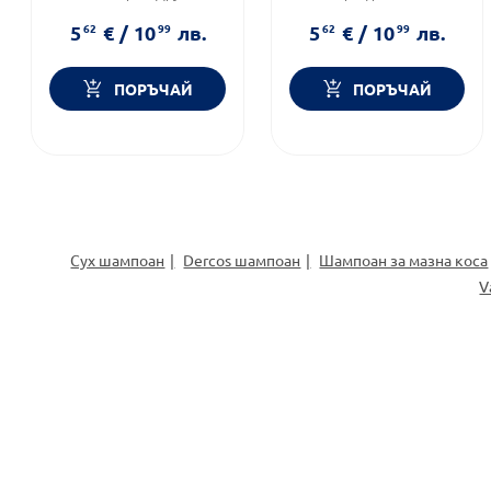
Форма на продукта:
стик
Категория:
Други
5
62
€
/
10
99
лв.
5
62
€
/
10
99
лв.
ПОРЪЧАЙ
ПОРЪЧАЙ
Сух шампоан
Dercos шампоан
Шампоан за мазна коса
V