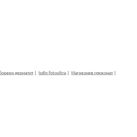
бореен дерматит
Isdin fotoultra
Магнезиев глюконат
3