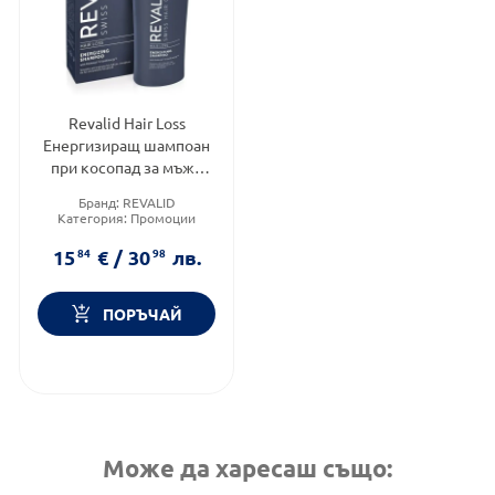
Revalid Hair Loss
Енергизиращ шампоан
при косопад за мъже
200 мл
Бранд:
REVALID
Категория:
Промоции
Тип коса:
Косопад
15
84
€
/
30
98
лв.
ПОРЪЧАЙ
Може да харесаш също: