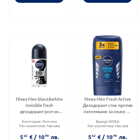
Nivea Men blacк&white
Nivea Men Fresh Active
invisible fresh
Дезодорант стик против
дезодорант рол-он
изпотяване за мъже 50
против изпотяване за
мл, Годен до: 31.7.2026 г.
Категория:
Рол-они
Бранд:
NIVEA
мъже 50мл
Тип козметика:
Масова
Тип козметика:
Масова
козметика
козметика
Форма на продукта:
рол-он
Форма на продукта:
стик
5
62
€
/
10
99
лв.
5
62
€
/
10
99
лв.