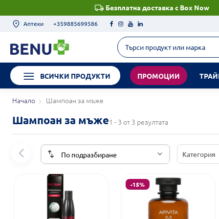
Безплатна доставка с Box Now
Аптеки
+359885699586
ВСИЧКИ ПРОДУКТИ
ПРОМОЦИИ
ТРАЙ
Начало
Шампоан за мъже
Шампоан за мъже
1 - 3 от 3 резултата
Категория
-15%