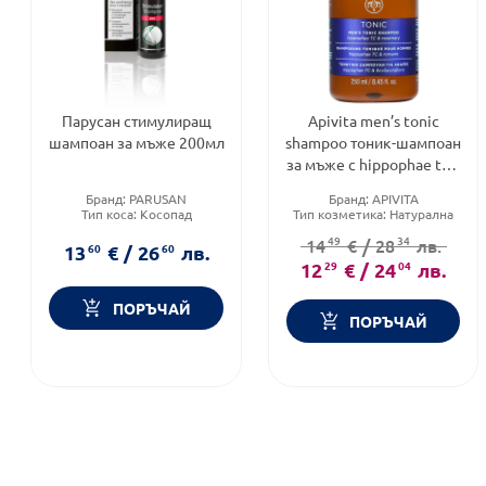
Парусан стимулиращ
Apivita men’s tonic
шампоан за мъже 200мл
shampoo тоник-шампоан
за мъже с hippophae tc и
розмарин за тънка коса
Бранд:
PARUSAN
Бранд:
APIVITA
250ml
Тип коса:
Косопад
Тип козметика:
Натурална
Форма на продукта:
козметика
49
34
14
€
/
28
лв.
шампоан
Тип коса:
Мазна коса
13
60
€
/
26
60
лв.
12
29
€
/
24
04
лв.
ПОРЪЧАЙ
ПОРЪЧАЙ