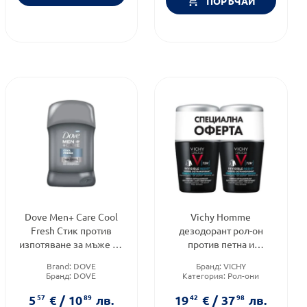
ПОРЪЧАЙ
Dove Men+ Care Cool
Vichy Homme
Fresh Стик против
дезодорант рол-он
изпотяване за мъже 50
против петна и
мл
интензивно изпотяване
Brand:
DOVE
Бранд:
VICHY
за мъже 72ч 50мл x 2
Бранд:
DOVE
Категория:
Рол-они
701774
Категория:
Други
Форма на продукта:
комплект
5
57
€
/
10
89
лв.
19
42
€
/
37
98
лв.