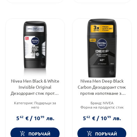
Nivea Men Black & White
Nivea Men Deep Black
Invisible Original
Carbon Дезодорант стик
Дезодорант стик против
против изпотяване за
изпотяване за мъже 50
мъже 50 мл, Годен до:
Категория:
Подаръци за
Бранд:
NIVEA
мл, Годен до: 31.7.2026 г.
31.7.2026 г.
него
Форма на продукта:
стик
Тип козметика:
Масова
Brand:
NIVEA
козметика
5
62
€
/
10
99
лв.
5
62
€
/
10
99
лв.
Форма на продукта:
стик
ПОРЪЧАЙ
ПОРЪЧАЙ