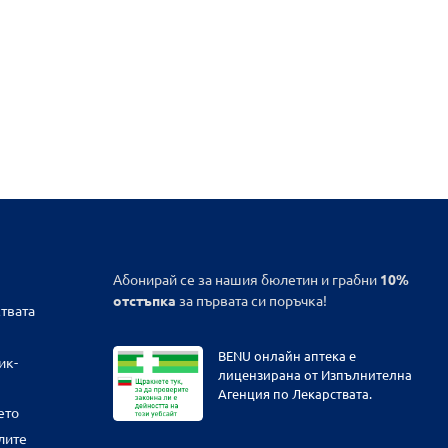
Абонирай се за нашия бюлетин и грабни
10%
отстъпка
за първата си поръчка!
твата
BENU онлайн аптека е
ик-
лицензирана от Изпълнителна
Агенция по Лекарствата.
ето
лите