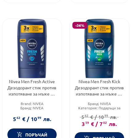
-36%
Nivea Men Fresh Active
Nivea Men Fresh Kick
Дезодорант стик против
Дезодорант стик против
изпотяване за мъже 50
изпотяване за мъже 50
мл
мл Годен до: 31.12.2026
Brand:
NIVEA
Бранд:
NIVEA
г.
Бранд:
NIVEA
Категория:
Подаръци за
Форма на продукта:
стик
него
62
99
5
€
/
10
лв.
Brand:
NIVEA
5
62
€
/
10
99
лв.
3
59
€
/
7
02
лв.
ПОРЪЧАЙ