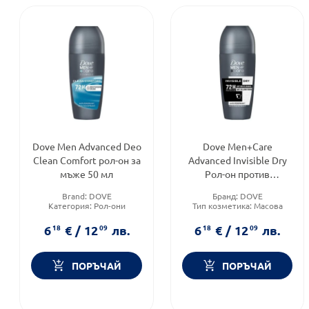
Dove Men Advanced Deo
Dove Men+Care
Clean Comfort рол-он за
Advanced Invisible Dry
мъже 50 мл
Рол-он против
изпотяване за мъже 50
Brand:
DOVE
Бранд:
DOVE
мл
Категория:
Рол-они
Тип козметика:
Масова
Форма на продукта:
рол-он
козметика
Форма на продукта:
рол-он
6
18
€
/
12
09
лв.
6
18
€
/
12
09
лв.
ПОРЪЧАЙ
ПОРЪЧАЙ