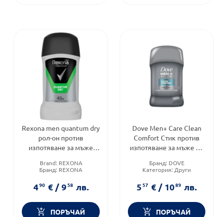
Rexona men quantum dry
Dove Men+ Care Clean
рол-он против
Comfort Стик против
изпотяване за мъже
изпотяване за мъже 50
50мл
мл
Brand:
REXONA
Бранд:
DOVE
Бранд:
REXONA
Категория:
Други
Тип козметика:
Масова
Форма на продукта:
стик
козметика
4
90
€
/
9
58
лв.
5
57
€
/
10
89
лв.
ПОРЪЧАЙ
ПОРЪЧАЙ