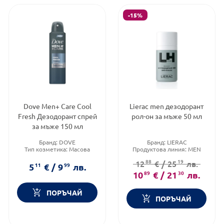
-15%
Dove Men+ Care Cool
Lierac men дезодорант
Fresh Дезодорант спрей
рол-он за мъже 50 мл
за мъже 150 мл
Бранд:
DOVE
Бранд:
LIERAC
Тип козметика:
Масова
Продуктова линия:
MEN
козметика
Форма на продукта:
рол-он
88
19
12
€
/
25
лв.
Форма на продукта:
спрей
5
11
€
/
9
99
лв.
10
89
€
/
21
30
лв.
ПОРЪЧАЙ
ПОРЪЧАЙ