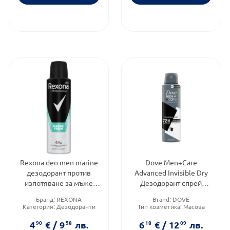
Rexona deo men marine
Dove Men+Care
дезодорант против
Advanced Invisible Dry
изпотяване за мъже
Дезодорант спрей
150мл
против изпотяване за
Бранд:
REXONA
Brand:
DOVE
мъже 150 мл
Категория:
Дезодоранти
Тип козметика:
Масова
Форма на продукта:
спрей
козметика
Форма на продукта:
спрей
4
90
€
/
9
58
лв.
6
18
€
/
12
09
лв.