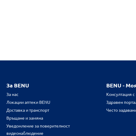
За BENU
BENU - Мо
За нас
Консултация с
Локации аптеки BENU
Здравен портал
Доставка и транспорт
Често задаван
Връщане и замяна
Уведомление за поверителност
видеонаблюдение