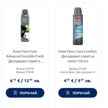
Dove Men+Care
Dove Men+ Care Comfort
Advanced Invisible Fresh
Дезодорант спрей за
Дезодорант спрей за
мъже 150 мл
мъже 150 мл
Brand:
DOVE
Бранд:
DOVE
Бранд:
DOVE
Категория:
Дезодоранти
Форма на продукта:
спрей
Тип козметика:
Масова
козметика
6
18
€
/
12
09
лв.
4
60
€
/
9
00
лв.
ПОРЪЧАЙ
ПОРЪЧАЙ