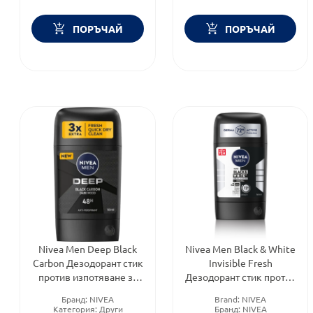
ПОРЪЧАЙ
ПОРЪЧАЙ
Nivea Men Deep Black
Nivea Men Black & White
Carbon Дезодорант стик
Invisible Fresh
против изпотяване за
Дезодорант стик против
мъже 50 мл
изпотяване за мъже 50
Бранд:
NIVEA
Brand:
NIVEA
мл
Категория:
Други
Бранд:
NIVEA