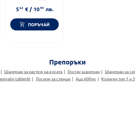
Форма на продукта:
стик
5
62
€
/
10
99
лв.
ПОРЪЧАЙ
Препоръки
Шампоан за растеж на косата
Ducray шампоан
Шампоан за се
aginalni tabletki
Лосион за слънце
Ацц 600мг
Колаген тип 1 и 