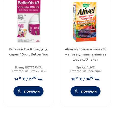
Витамин D + K2 за деца,
Alive мултивитамини х30
спрей 15мл., Better You
+ alive мултивитамини за
деца х30 пакет
Бранд:
BETTERYOU
Бранд:
ALIVE
Категория:
Витамини и
Категория:
Промоции
минерали
Форма на продукта:
таблетки
26
89
91
98
14
€
/
27
лв.
18
€
/
36
лв.
ПОРЪЧАЙ
ПОРЪЧАЙ