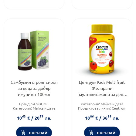
Самбумил стронг сироп
Центрум Kids Multifruit
за деца за добър
Желирани
имунитет 100мл
мултивитамини за деца
60 таблетки
Бранд:
SAMBUMIL
Категория:
Майка и дете
Категория:
Майка и дете
Продуктова линия:
Centrum
Форма на продукта:
сироп
Gummies
63
79
86
89
Форма на продукта:
10
€
/
20
лв.
18
€
/
36
лв.
желирани таблетки
ПОРЪЧАЙ
ПОРЪЧАЙ