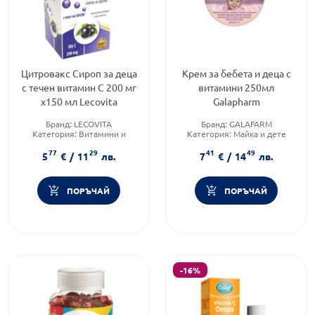
Цитровакс Сироп за деца
Крем за бебета и деца с
с течен витамин С 200 мг
витамини 250мл
х150 мл Lecovita
Galapharm
Бранд:
LECOVITA
Бранд:
GALAFARM
Категория:
Витамини и
Категория:
Майка и дете
минерали
Форма на продукта:
крем
77
29
41
49
Форма на продукта:
сироп
5
€
/
11
лв.
7
€
/
14
лв.
ПОРЪЧАЙ
ПОРЪЧАЙ
-16%