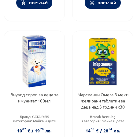
ПОРЪЧАЙ
ПОРЪЧАЙ
Виузид сироп за деца за
Марсианци Омега-3 меки
имунитет 100мл
желирани таблетки за
деца над 3 години х30
Бранд:
CATALYSIS
Brand:
benu.bg
Категория:
Майка и дете
Категория:
Майка и дете
Форма на продукта:
сироп
07
70
59
54
10
€
/
19
лв.
14
€
/
28
лв.