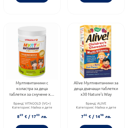
Мултивитамини с
Alive Мултивитамини за
коластра за деца
деца дъвчащи таблетки
таблетки за смучене х45
х30 Nature's Way
Vitagold
Бранд:
VITAGOLD (VG+)
Бранд:
ALIVE
Категория:
Майка и дете
Категория:
Майка и дете
Форма на продукта:
таблетки
Форма на продукта:
дъвчащи
69
00
66
98
таблетки
8
€
/
17
лв.
7
€
/
14
лв.