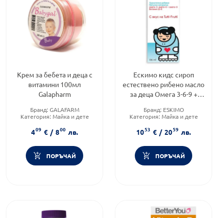
Крем за бебета и деца с
Ескимо кидс сироп
витамини 100мл
естествено рибено масло
Galapharm
за деца Омега 3-6-9 +
Витамини
Бранд:
GALAFARM
Бранд:
ESKIMO
Категория:
Майка и дете
Категория:
Майка и дете
Форма на продукта:
крем
Форма на продукта:
сироп
09
00
53
59
4
€
/
8
лв.
10
€
/
20
лв.
ПОРЪЧАЙ
ПОРЪЧАЙ