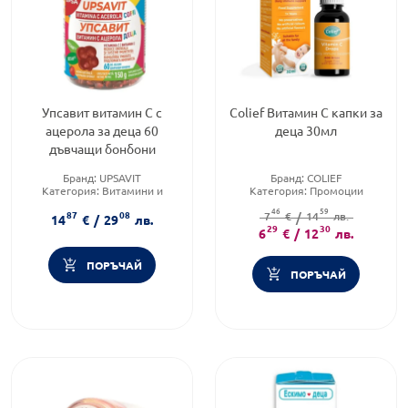
Упсавит витамин С с
Colief Витамин С капки за
ацерола за деца 60
деца 30мл
дъвчащи бонбони
Бранд:
UPSAVIT
Бранд:
COLIEF
Категория:
Витамини и
Категория:
Промоции
минерали
Форма на продукта:
капки
46
59
87
08
Форма на продукта:
дъвчащи
7
€
/
14
лв.
14
€
/
29
лв.
бонбони
29
30
6
€
/
12
лв.
ПОРЪЧАЙ
ПОРЪЧАЙ