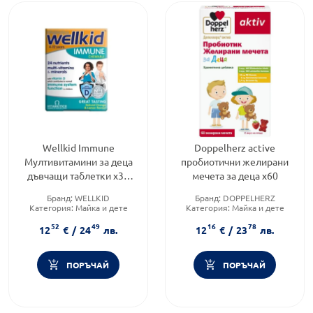
Wellkid Immune
Doppelherz active
Мултивитамини за деца
пробиотични желирани
дъвчащи таблетки х30
мечета за деца х60
Vitabiotics
Бранд:
WELLKID
Бранд:
DOPPELHERZ
Категория:
Майка и дете
Категория:
Майка и дете
Форма на продукта:
таблетки
Форма на продукта:
52
49
16
78
желирани таблетки
12
€
/
24
лв.
12
€
/
23
лв.
ПОРЪЧАЙ
ПОРЪЧАЙ