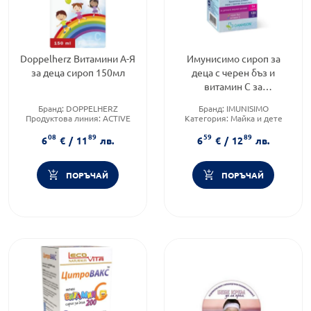
Doppelherz Витамини А-Я
Имунисимо сироп за
за деца сироп 150мл
деца с черен бъз и
витамин С за
повишаване на
Бранд:
DOPPELHERZ
Бранд:
IMUNISIMO
имунитета 120 мл
Продуктова линия:
ACTIVE
Категория:
Майка и дете
Форма на продукта:
сироп
Форма на продукта:
сироп
08
89
59
89
6
€
/
11
лв.
6
€
/
12
лв.
ПОРЪЧАЙ
ПОРЪЧАЙ