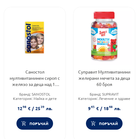
Саностол
Суправит Мултивитамини
мултивитаминен сироп с
желирани мечета за деца
желязо за деца над 10
60 броя
години 230 мл Takeda
Бранд:
SANOSTOL
Бранд:
SUPRAVIT
Категория:
Майка и дете
Категория:
Лечение и здраве
Форма на продукта:
сироп
Форма на продукта:
98
39
45
48
желирани мечета
12
€
/
25
лв.
9
€
/
18
лв.
ПОРЪЧАЙ
ПОРЪЧАЙ