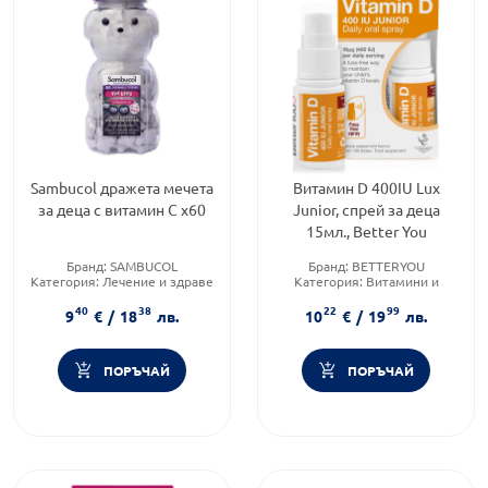
Sambucol дражета мечета
Витамин D 400IU Lux
за деца с витамин C x60
Junior, спрей за деца
15мл., Better You
Бранд:
SAMBUCOL
Бранд:
BETTERYOU
Категория:
Лечение и здраве
Категория:
Витамини и
Форма на продукта:
дражета
минерали
40
38
22
99
9
€
/
18
лв.
10
€
/
19
лв.
ПОРЪЧАЙ
ПОРЪЧАЙ