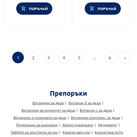
ПОРЪЧАЙ
ПОРЪЧАЙ
...
1
2
3
4
5
6
>
Препоръки
Витамини за деца
Витамин б за деца
Витамини за имунитет за деца
Витамин c за деца
Витамини и минерали за деца
Витамини комплекс за деца
Подплънки за кърмачки
Always превръзки
Неуроверт
Tabletki za smuchene za nos
Канела капсули
Козметика vichy