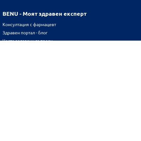
BENU - Моят здравен експерт
Консултация с фармацевт
Здравен портал - блог
Често задавани въпроси
ВРЪЗКИ
Изпълнителна агенция по лекарствата
Български фармацевтичен съюз
Българска асоциация на помощник-фармацевтите
Министерство на здравеопазването
Комисия за защита на потребителите
Абонирай се за нашия бюлетин и грабни
10% отстъпка
за
първата си поръчка!
BENU онлайн аптека е лицензирана от