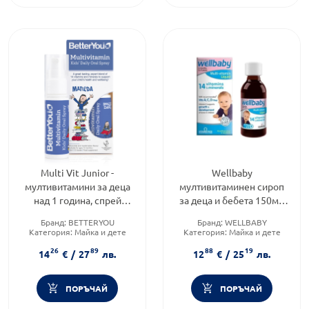
Multi Vit Junior -
Wellbaby
мултивитамини за деца
мултивитаминен сироп
над 1 година, спрей
за деца и бебета 150мл
25мл., Better You
Vitabiotics
Бранд:
BETTERYOU
Бранд:
WELLBABY
Категория:
Майка и дете
Категория:
Майка и дете
Форма на продукта:
сироп
26
89
88
19
14
€
/
27
лв.
12
€
/
25
лв.
ПОРЪЧАЙ
ПОРЪЧАЙ