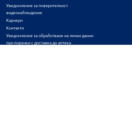
Уведомление за поверителност
видеонаблюдение
Кариери
Контакти
Уведомление за обработване на лични данни
при поръчки с доставка до аптека
CH
CZ
EE
LT
LV
HU
NL
RS
SK
RO
IT
BE
IE
UK
NO
DE
Цените и промоциите на продуктите обявени в онлайн аптека 
2026BENU ® Всички права запазени