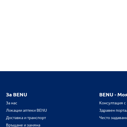
За BENU
BENU - Мо
За нас
Консултация с
Локации аптеки BENU
Здравен портал
Доставка и транспорт
Често задаван
Връщане и замяна