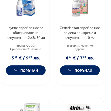
Куикс спрей за нос за
СептаНазал спрей за нос
облекчаване на
за деца при хрема и
запушен нос 2.6% 30мл
запушен нос 10 мл
Бранд:
QUIXX
Категория:
Лечение и
Приложение:
назално
здраве
Форма на продукта:
спрей
Предназначено за:
деца
Приложение:
назално
5
06
€
/
9
90
лв.
4
03
€
/
7
88
лв.
ПОРЪЧАЙ
ПОРЪЧАЙ