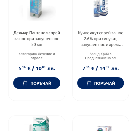
Делмар Пантенол спрей
Куикс акут спрей за нос
за нос при запушен нос
2.6% при синузит,
50 мл
запушен нос и хрема
100мл
Категория:
Лечение и
Бранд:
QUIXX
здраве
Предназначено за:
Предназначено за:
възрастни/деца
възрастни и деца
Приложение:
назално
5
16
€
/
10
09
лв.
7
36
€
/
14
39
лв.
Форма на продукта:
спрей
ПОРЪЧАЙ
ПОРЪЧАЙ