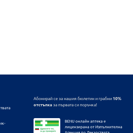
Абонирай се за нашия бюлетин и грабни
10%
отстъпка
за първата си поръчка!
твата
BENU онлайн аптека е
ик-
лицензирана от Изпълнителна
Агенция по Лекарствата.