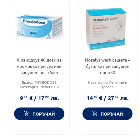
Физиодоуз 40 дози за
Nozalys wash сашета +
промивка при сух или
бутилка при запушен
запушен нос x5мл
нос х30
Бранд:
PHYSIODOSE
Категория:
Лечение и
Категория:
Лечение и
здраве
здраве
Предназначено за:
Приложение:
назално
възрастни
9
15
€
/
17
90
лв.
14
26
€
/
27
89
лв.
Приложение:
назално
ПОРЪЧАЙ
ПОРЪЧАЙ