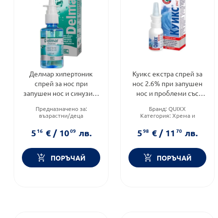
Делмар хипертоник
Куикс екстра спрей за
спрей за нос при
нос 2.6% при запушен
запушен нос и синузити
нос и проблеми със
50мл
синусите 30мл
Предназначено за:
Бранд:
QUIXX
възрастни/деца
Категория:
Хрема и
Продуктова линия:
запушен нос
HYPERTONIC
Предназначено за:
5
16
€
/
10
09
лв.
5
98
€
/
11
70
лв.
Форма на продукта:
спрей
възрастни/деца
ПОРЪЧАЙ
ПОРЪЧАЙ