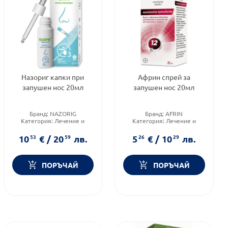
Назориг капки при
Африн спрей за
запушен нос 20мл
запушен нос 20мл
Бранд:
NAZORIG
Бранд:
AFRIN
Категория:
Лечение и
Категория:
Лечение и
здраве
здраве
Форма на продукта:
капки
Форма на продукта:
спрей
10
53
€
/
20
59
лв.
5
26
€
/
10
29
лв.
ПОРЪЧАЙ
ПОРЪЧАЙ