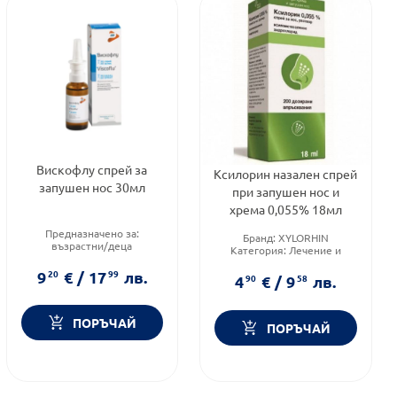
Вискофлу спрей за
Ксилорин назален спрей
запушен нос 30мл
при запушен нос и
хрема 0,055% 18мл
Предназначено за:
Бранд:
XYLORHIN
възрастни/деца
Категория:
Лечение и
Приложение:
назално
здраве
Форма на продукта:
спрей
9
20
€
/
17
99
лв.
Форма на продукта:
спрей
4
90
€
/
9
58
лв.
ПОРЪЧАЙ
ПОРЪЧАЙ