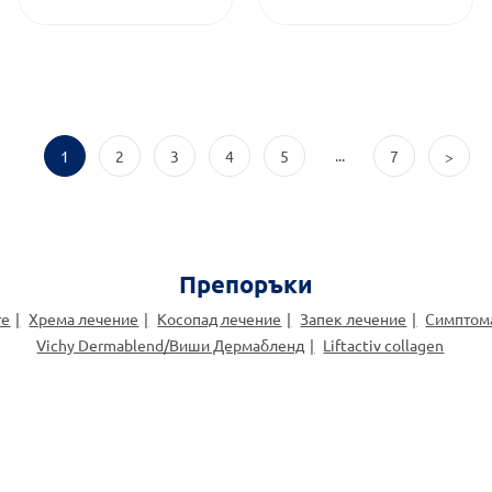
...
1
2
3
4
5
7
>
Препоръки
те
Хрема лечение
Косопад лечение
Запек лечение
Симптом
Vichy Dermablend/Виши Дермабленд
Liftactiv collagen