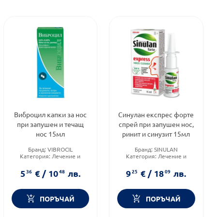
Виброцил капки за нос
Синулан експрес форте
при запушен и течащ
спрей при запушен нос,
нос 15мл
ринит и синузит 15мл
Бранд:
VIBROCIL
Бранд:
SINULAN
Категория:
Лечение и
Категория:
Лечение и
здраве
здраве
Форма на продукта:
капки
Форма на продукта:
спрей
5
36
€
/
10
48
лв.
9
25
€
/
18
09
лв.
ПОРЪЧАЙ
ПОРЪЧАЙ