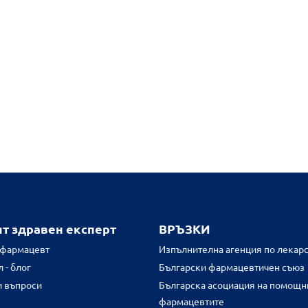
ят здравен експерт
ВРЪЗКИ
 фармацевт
Изпълнителна агенция по лекарс
 - блог
Български фармацевтичен съюз
и въпроси
Българска асоциация на помощн
фармацевтите