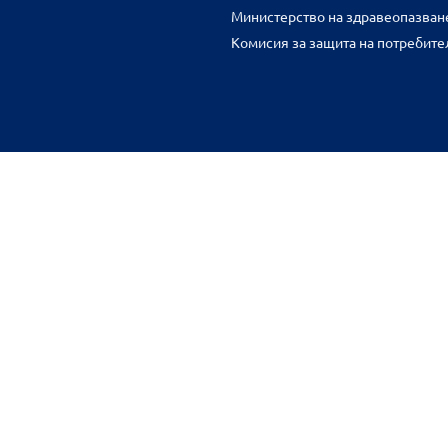
Министерство на здравеопазван
Комисия за защита на потребите
FR
benu.bg важат само за нея и могат да се различават от цените във 
разстояние.
Общи условия
Защита на личните данни
Карта на сайта