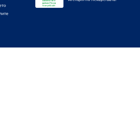
ето
лите
физическите ни обекти и други наши платформи за продажба от