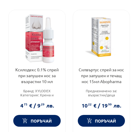
Ксилодекс 0.1% спрей
Силвъртус спрей за нос
при запушен нос за
при запушен и течащ
възрастни 10 мл
нос 15мл Abopharma
Бранд:
XYLODEX
Предназначено за:
Категория:
Хрема и
възрастни/деца
запушен нос
Приложение:
назално
Приложение:
назално
Форма на продукта:
спрей
4
75
€
/
9
29
лв.
10
22
€
/
19
99
лв.
ПОРЪЧАЙ
ПОРЪЧАЙ