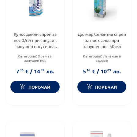
Куикс дейли спрей за
Делмар Сензитив спрей
нос 0,9% при синузит,
за нос с алое при
запушен нос, сенна
запушен нос 50 мл
хрема 100мл
Категория:
Хрема и
Категория:
Лечение и
запушен нос
здраве
Продуктова линия:
DAILY
Предназначено за:
Форма на продукта:
спрей
възрастни и деца
7
36
€
/
14
39
лв.
5
16
€
/
10
09
лв.
Приложение:
назално
ПОРЪЧАЙ
ПОРЪЧАЙ