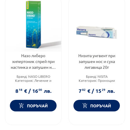
Назо либеро
Низита унгвент при
хипертоник спрей при
запушен нос и суха
настинка и запушен нос
лигавица 20г
100мл
Бранд:
NASO LIBERO
Бранд:
NISITA
Категория:
Лечение и
Категория:
Промоции
здраве
Форма на продукта:
унгвент
Форма на продукта:
спрей
8
18
€
/
16
00
лв.
7
82
€
/
15
29
лв.
ПОРЪЧАЙ
ПОРЪЧАЙ