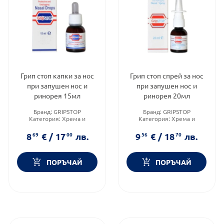
Грип стоп капки за нос
Грип стоп спрей за нос
при запушен нос и
при запушен нос и
ринорея 15мл
ринорея 20мл
Бранд:
GRIPSTOP
Бранд:
GRIPSTOP
Категория:
Хрема и
Категория:
Хрема и
запушен нос
запушен нос
Форма на продукта:
капки
Предназначено за:
8
69
€
/
17
00
лв.
9
56
€
/
18
70
лв.
възрастни/деца
ПОРЪЧАЙ
ПОРЪЧАЙ