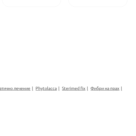
атично лечение
Phytolacca
Sterimed fix
Фибри на прах