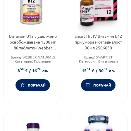
Витамин B12 с удължено
Smart Hit IV Витамин B12
освобождаване 1200 мг
при умора и отпадналост
80 таблетки Webber
30мл 2506030
Naturals
Бранд:
WEBBER NATURALS
Бранд:
SMARTHIT
Категория:
Промоции
Категория:
Витамини и
Форма на продукта:
таблетки
минерали
58
78
54
39
Форма на продукта:
капки
8
€
/
16
лв.
15
€
/
30
лв.
ПОРЪЧАЙ
ПОРЪЧАЙ