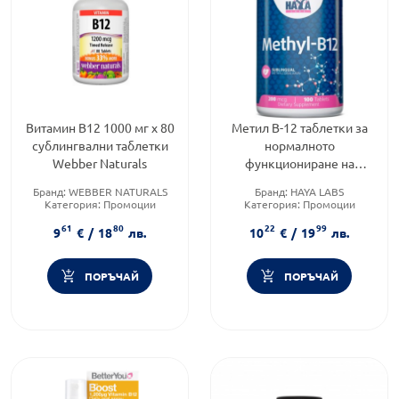
Витамин В12 1000 мг х 80
Метил B-12 таблетки зa
сублингвални таблетки
нормалното
Webber Naturals
функциониране нa
нервната cиcтема 200мкг
Бранд:
WEBBER NATURALS
Бранд:
HAYA LABS
x100 Haya labs
Категория:
Промоции
Категория:
Промоции
Форма на продукта:
таблетки
Форма на продукта:
таблетки
61
80
22
99
9
€
/
18
лв.
10
€
/
19
лв.
ПОРЪЧАЙ
ПОРЪЧАЙ