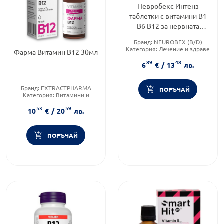
Невробекс Интенз
таблетки с витамини B1
B6 B12 за нервната
система х30
Бранд:
NEUROBEX (B/D)
Категория:
Лечение и здраве
Фарма Витамин B12 30мл
89
48
6
€
/
13
лв.
Бранд:
EXTRACTPHARMA
ПОРЪЧАЙ
Категория:
Витамини и
минерали
53
59
Форма на продукта:
капки
10
€
/
20
лв.
ПОРЪЧАЙ