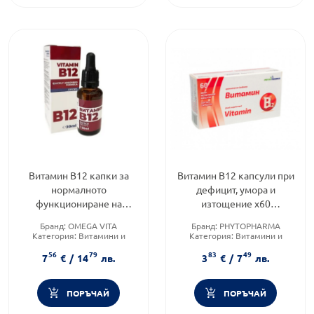
Витамин B12 капки за
Витамин В12 капсули при
нормалното
дефицит, умора и
функциониране на
изтощение х60
нервната система 30мл
Phytopharma
Бранд:
OMEGA VITA
Бранд:
PHYTOPHARMA
Omega Vita
Категория:
Витамини и
Категория:
Витамини и
минерали
минерали
56
79
83
49
Форма на продукта:
капки
Форма на продукта:
капсули
7
€
/
14
лв.
3
€
/
7
лв.
ПОРЪЧАЙ
ПОРЪЧАЙ