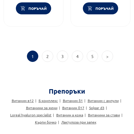
ПОРЪЧАЙ
ПОРЪЧАЙ
1
2
3
4
5
>
Препоръки
Витамин в12
Б комплекс
Витамин б1
Витамин с ампули
Витамини за жени
Витамин б17
Solgar d3
Loreal hyaluron specialist
Витамин а кожа
Витамини за стави
Кърпи бочко
Лактулоза при запек