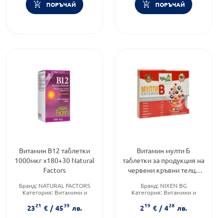
ПОРЪЧАЙ
ПОРЪЧАЙ
Витамин В12 таблетки
Витамин мулти Б
1000мкг х180+30 Natural
таблетки за продукция на
Factors
червени кръвни телца
х40 Никсен
Бранд:
NATURAL FACTORS
Бранд:
NIXEN BG
Категория:
Витамини и
Категория:
Витамини и
минерали
минерали
21
39
19
28
Форма на продукта:
таблетки
Форма на продукта:
таблетки
23
€
/
45
лв.
2
€
/
4
лв.