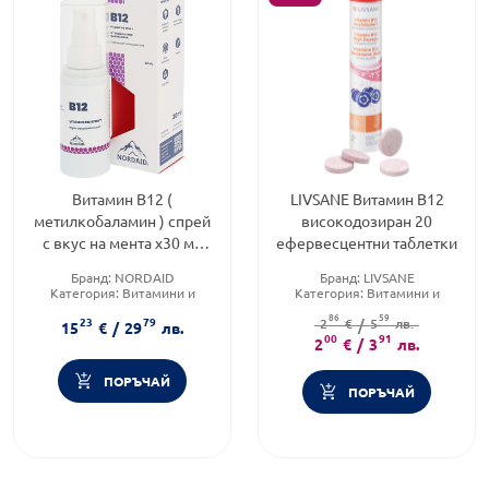
Витамин В12 (
LIVSANE Витамин В12
метилкобаламин ) спрей
високодозиран 20
с вкус на мента х30 мл
ефервесцентни таблетки
Nordaid
Бранд:
NORDAID
Бранд:
LIVSANE
Категория:
Витамини и
Категория:
Витамини и
минерали
минерали
86
59
23
79
Форма на продукта:
спрей
2
€
/
5
лв.
15
€
/
29
лв.
00
91
2
€
/
3
лв.
ПОРЪЧАЙ
ПОРЪЧАЙ