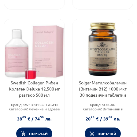
Swedish Collagen Рибен
Solgar Метилкобаламин
Колаген Deluxe 12,500 мг
(Витамин В12) 1000 мкг
разтвор 500 мл
30 подезични таблетки
Бранд:
SWEDISH COLLAGEN
Бранд:
SOLGAR
Категория:
Лечение и здраве
Категория:
Витамини и
Форма на продукта:
разтвор
минерали
09
50
29
68
Форма на продукта:
таблетки
38
€
/
74
лв.
20
€
/
39
лв.
ПОРЪЧАЙ
ПОРЪЧАЙ