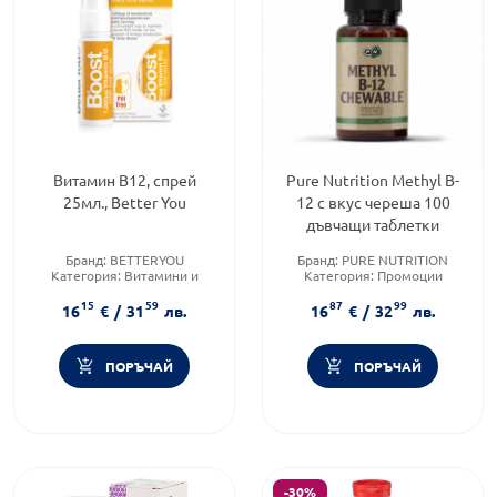
Витамин B12, спрей
Pure Nutrition Methyl B-
25мл., Better You
12 с вкус череша 100
дъвчащи таблетки
Бранд:
BETTERYOU
Бранд:
PURE NUTRITION
Категория:
Витамини и
Категория:
Промоции
минерали
Форма на продукта:
таблетки
15
59
87
99
16
€
/
31
лв.
16
€
/
32
лв.
ПОРЪЧАЙ
ПОРЪЧАЙ
-30%