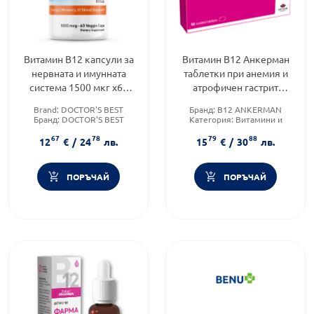
Витамин B12 капсули за
Витамин B12 Анкерман
нервната и имунната
таблетки при анемия и
система 1500 мкг х60
атрофичен гастрит
Doctor's Best Годен до:
1000мкг х50 Worwag
Brand:
DOCTOR'S BEST
Бранд:
B12 ANKERMAN
31.12.2026 г.
Бранд:
DOCTOR'S BEST
Категория:
Витамини и
Категория:
Витамини и
минерали
67
78
79
88
минерали
Форма на продукта:
таблетки
12
€
/
24
лв.
15
€
/
30
лв.
ПОРЪЧАЙ
ПОРЪЧАЙ