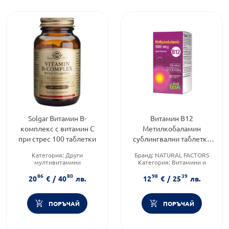
Solgar Витамин B-
Витамин В12
комплекс с витамин C
Метилкобаламин
при стрес 100 таблетки
сублингвални таблетки
1000мкг х90 Natural
Категория:
Други
Бранд:
NATURAL FACTORS
Factors
мултивитамини
Категория:
Витамини и
Предназначено за:
възрастни
минерали
86
80
98
39
Приложение:
перорално
Форма на продукта:
таблетки
20
€
/
40
лв.
12
€
/
25
лв.
ПОРЪЧАЙ
ПОРЪЧАЙ