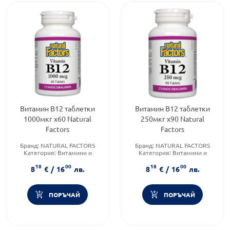
Витамин В12 таблетки
Витамин В12 таблетки
1000мкг х60 Natural
250мкг х90 Natural
Factors
Factors
Бранд:
NATURAL FACTORS
Бранд:
NATURAL FACTORS
Категория:
Витамини и
Категория:
Витамини и
минерали
минерали
18
00
18
00
Форма на продукта:
таблетки
Форма на продукта:
таблетки
8
€
/
16
лв.
8
€
/
16
лв.
ПОРЪЧАЙ
ПОРЪЧАЙ