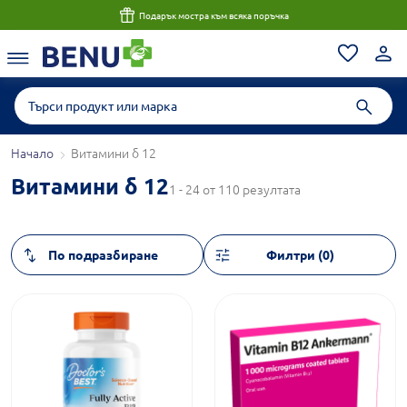
Подарък мостра към всяка поръчка
Начало
Витамини б 12
Витамини б 12
1 - 24 от 110 резултата
Филтри (0)