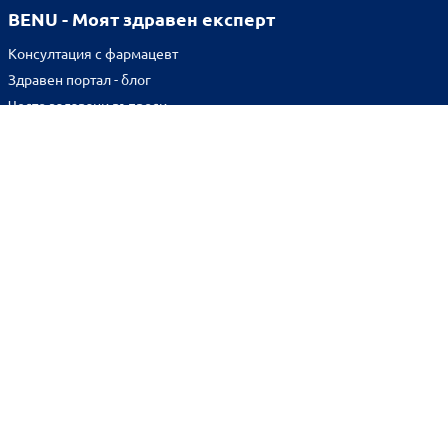
BENU - Моят здравен експерт
Консултация с фармацевт
Здравен портал - блог
Често задавани въпроси
ВРЪЗКИ
Изпълнителна агенция по лекарствата
Български фармацевтичен съюз
Българска асоциация на помощник-фармацевтите
Министерство на здравеопазването
Комисия за защита на потребителите
Абонирай се за нашия бюлетин и грабни
10% отстъпка
за
първата си поръчка!
BENU онлайн аптека е лицензирана от
Изпълнителна Агенция по Лекарствата.