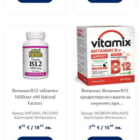
Витамин В12 таблетки
Витамикс Витамин В12
1000мкг х90 Natural
ородисперсни сашета за
Factors
имунитет, при
отпадналост и умора х30
Бранд:
NATURAL FACTORS
Бранд:
VAGIBIOM BALANCE
Fortex
Категория:
Витамини и
Категория:
Витамини и
минерали
минерали
56
70
92
49
Форма на продукта:
таблетки
Форма на продукта:
саше
9
€
/
18
лв.
7
€
/
15
лв.