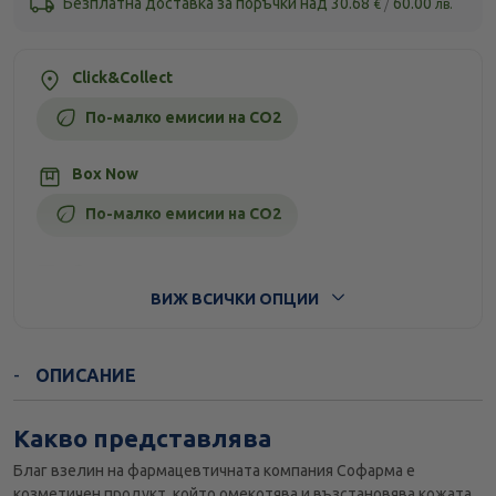
Безплатна доставка за поръчки над
30.68
/
60.00
€
лв.
Click&Collect
По-малко емисии на CO2
Box Now
По-малко емисии на CO2
Стандартна доставка
ВИЖ ВСИЧКИ ОПЦИИ
ОПИСАНИЕ
Какво представлява
Благ взелин на фармацевтичната компания Софарма е
козметичен продукт, който омекотява и възстановява кожата.