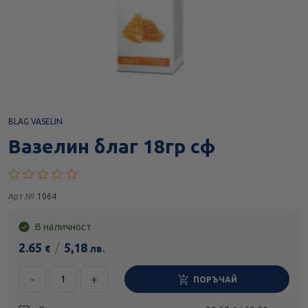
BLAG VASELIN
Вазелин благ 18гр сф
Арт.№
1064
В наличност
2.65
/
5,18
€
лв.
-
+
ПОРЪЧАЙ