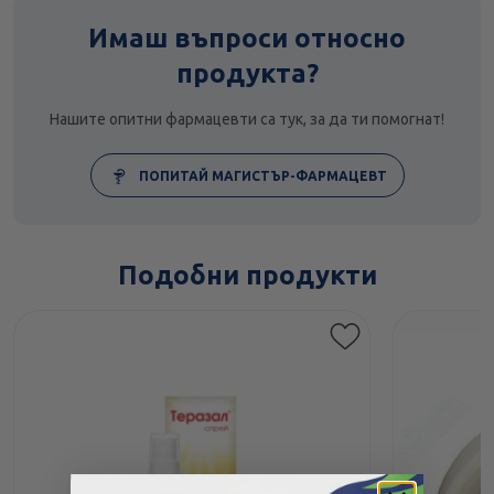
Имаш въпроси относно
продукта?
Нашите опитни фармацевти са тук, за да ти помогнат!
ПОПИТАЙ МАГИСТЪР-ФАРМАЦЕВТ
Подобни продукти