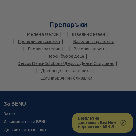
Препоръки
Меден вазелин
Вазелин с невен
Прополисов вазелин
Вазелин с прополис
Пчелен вазелин
Вазелин невен
Черен бъз за деца
Dercos Densi-Solutions/Деркос Денси Солушънс
Дребнoцветна върбовка
Джуниър Ангин близалки
За BENU
За нас
Безплатна
Локации аптеки BENU
доставка с Box Now
и до аптеки BENU!
Доставка и транспорт