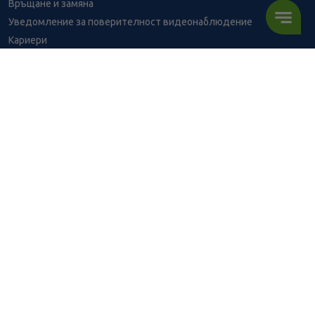
Връщане и замяна
Уведомление за поверителност видеонаблюдение
Кариери
Контакти
Уведомление за обработване на лични данни при поръчки с
доставка до аптека
BENU - Моят здравен експерт
2.65
/
5,18
В наличност
€
лв.
Консултация с фармацевт
ПОРЪЧАЙ
Здравен портал - блог
Често задавани въпроси
ВРЪЗКИ
Изпълнителна агенция по лекарствата
Български фармацевтичен съюз
Българска асоциация на помощник-фармацевтите
Министерство на здравеопазването