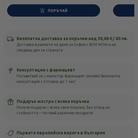
ПОРЪЧАЙ
Безплатна доставка за поръчки над 30,68 Є/ 60 лв.
Доставка в рамките на деня за София с BOX NOW и на
следващ ден за страната
Консултация с фармацевт
Посъветвай се с магистър-фармацевт онлайн! Безплатна
консултация с отговор до 1 час!
Подарък мостра с всяка поръчка
Получи подарък с всяка своя покупка, без оглед на
стойността – тествай различни продукти!
Първата европейска верига в България