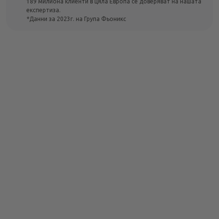
189 милиона клиенти в цяла Европа се доверяват на нашата
експертиза.
*Данни за 2023г. на Група Фьоникс