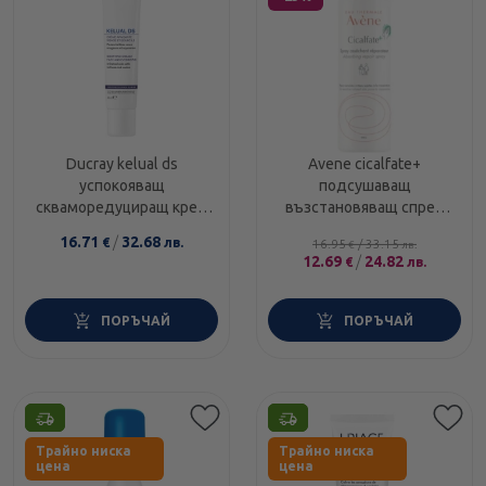
Ducray kelual ds
Avene cicalfate+
успокояващ
подсушаващ
скваморедуциращ крем
възстановяващ спрей
40ml
100 ml
16.71
/
32.68
€
лв.
16.95
/
33.15
€
лв.
12.69
/
24.82
€
лв.
ПОРЪЧАЙ
ПОРЪЧАЙ
Етикети
Етикети
Трайно ниска
Трайно ниска
цена
цена