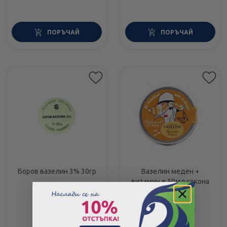
ПОРЪЧАЙ
ПОРЪЧАЙ
Боров вазелин 3% 30гр
Вазелин меден +
витамин е 50мл кокона
1.89
/
3.70
1.89
/
3.70
€
лв.
€
лв.