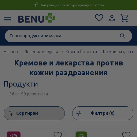
Консултация с магистър-фармацевт до 1 час
Начало
Лечение и здраве
Кожни болести
Кожни раздразне
Кремове и лекарства против
кожни раздразнения
Продукти
1 - 36 от 90 резултата
Сортирай
Филтри (0)
Етикети
-5%