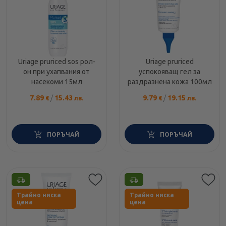
Uriage pruriced sos рол-
Uriage pruriced
он при ухапвания от
успокояващ гел за
насекоми 15мл
раздразнена кожа 100мл
7.89
/
15.43
9.79
/
19.15
€
лв.
€
лв.
ПОРЪЧАЙ
ПОРЪЧАЙ
Етикети
Етикети
Трайно ниска
Трайно ниска
цена
цена