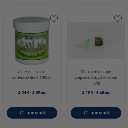
Асам вазелин -
Ментол маз при
млеч.мазнина 100мл
дерматози, уртикария
15гр
2.04
/
3.99
2.19
/
4.28
€
лв.
€
лв.
ПОРЪЧАЙ
ПОРЪЧАЙ