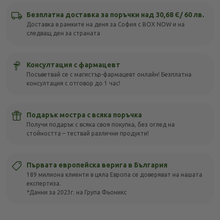
Безплатна доставка за поръчки над 30,68 Є/ 60 лв.
Доставка в рамките на деня за София с BOX NOW и на
следващ ден за страната
Консултация с фармацевт
Посъветвай се с магистър-фармацевт онлайн! Безплатна
консултация с отговор до 1 час!
Подарък мостра с всяка поръчка
Получи подарък с всяка своя покупка, без оглед на
стойността – тествай различни продукти!
Първата европейска верига в България
189 милиона клиенти в цяла Европа се доверяват на нашата
експертиза.
*Данни за 2023г. на Група Фьоникс