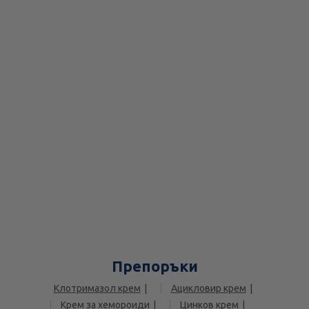
Препоръки
Клотримазол крем
Ацикловир крем
Крем за хемороиди
Цинков крем