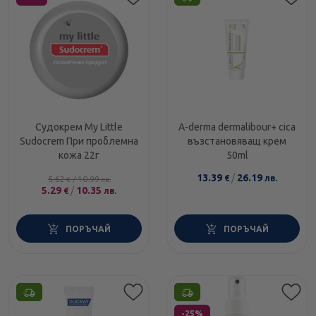
Судокрем My Little
A-derma dermalibour+ cica
Sudocrem При проблемна
възстановяващ крем
кожа 22г
50ml
13.39
/
26.19
€
лв.
5.62
/
10.99
€
лв.
5.29
/
10.35
€
лв.
ПОРЪЧАЙ
ПОРЪЧАЙ
Етикети
Етикети
-25%