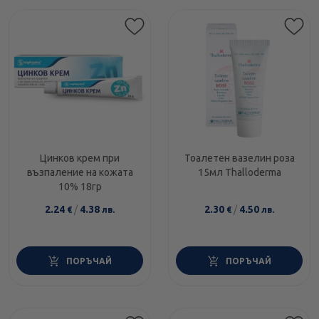
Цинков крем при
Тоалетен вазелин роза
възпаление на кожата
15мл Thalloderma
10% 18гр
2.24
/
4.38
2.30
/
4.50
€
лв.
€
лв.
ПОРЪЧАЙ
ПОРЪЧАЙ