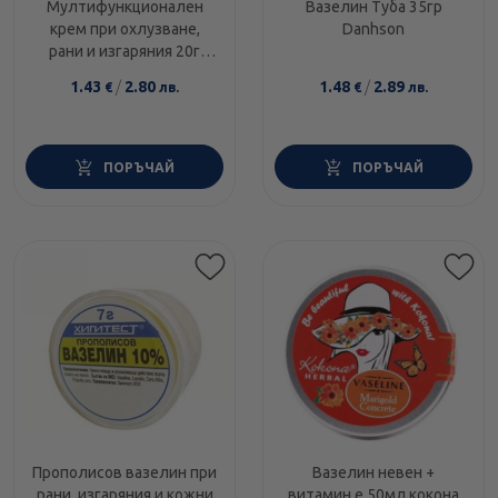
Мултифункционален
Вазелин Туба 35гр
крем при охлузване,
Danhson
рани и изгаряния 20г
Himalaya
1.43
/
2.80
1.48
/
2.89
€
лв.
€
лв.
ПОРЪЧАЙ
ПОРЪЧАЙ
Прополисов вазелин при
Вазелин невен +
рани, изгаряния и кожни
витамин е 50мл кокона