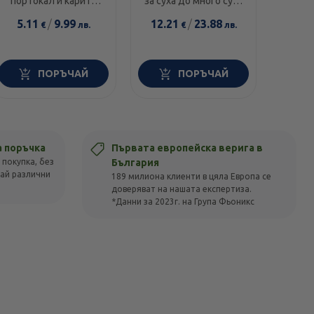
портокал и карите
за суха до много суха
диамант 300мл
и чувствителна кожа
5.11
/
9.99
12.21
/
23.88
14.0
€
лв.
€
лв.
100г
ПОРЪЧАЙ
ПОРЪЧАЙ
а поръчка
Първата европейска верига в
 покупка, без
България
вай различни
189 милиона клиенти в цяла Европа се
доверяват на нашата експертиза.
*Данни за 2023г. на Група Фьоникс