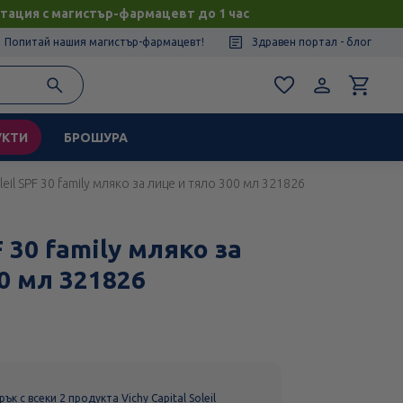
тация с магистър-фармацевт до 1 час
Попитай нашия магистър-фармацевт!
Здравен портал - блог
УКТИ
БРОШУРА
leil SPF 30 family мляко за лице и тяло 300 мл 321826
F 30 family мляко за
0 мл 321826
к с всеки 2 продукта Vichy Capital Soleil