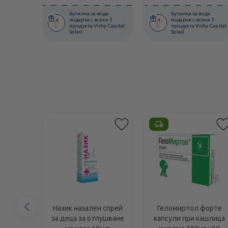
Бутилка за вода
Бутилка за вода
подарък с всеки 2
подарък с всеки 2
продукта Vichy Capital
продукта Vichy Capital
Soleil
Soleil
Предишен
Назик назален спрей
Геломиртол форте
за деца за отпушване
капсули при кашлица
елемент