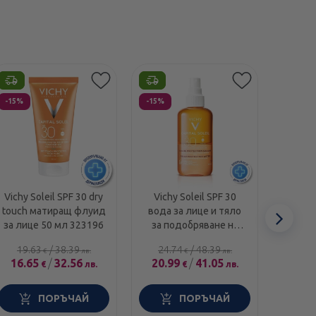
Етикети
Етикети
Етикет
-15%
-15%
-30%
Vichy Soleil SPF 30 dry
Vichy Soleil SPF 30
Vich
touch матиращ флуид
вода за лице и тяло
вода з
Сл
за лице 50 мл 323196
за подобряване на
хидр
тена 200 мл 585217
20
еле
19.63
/
38.39
24.74
/
48.39
24.
€
лв.
€
лв.
16.65
/
32.56
20.99
/
41.05
17.2
€
лв.
€
лв.
ПОРЪЧАЙ
ПОРЪЧАЙ