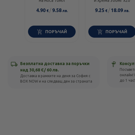
на носа 10мл
и хрема 300мг х20
4.90
/
9.58
9.25
/
18.09
€
лв.
€
лв.
ПОРЪЧАЙ
ПОРЪЧАЙ
Безплатна доставка за поръчки
Консул
над 30,68 Є/ 60 лв.
Посъвет
онлайн! 
Доставка в рамките на деня за София с
до 1 час
BOX NOW и на следващ ден за страната