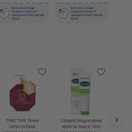
Бутилка за вода
Бутилка за вода
Б
подарък с всеки 2
подарък с всеки 2
п
продукта Vichy Capital
продукта Vichy Capital
п
Soleil
Soleil
S
Етикети
Сл
TAKE TIME Течен
Cetaphil Хидратиращ
Swans
сапун за ръце
крем за лице и тяло
1000I
еле