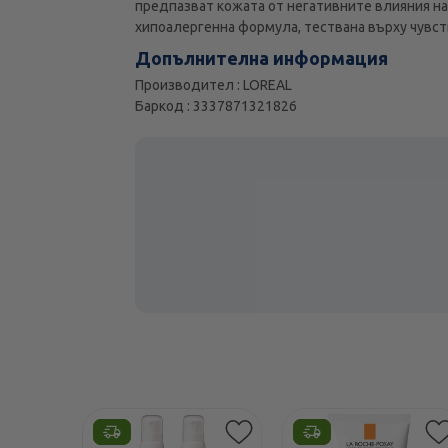
предпазват кожата от негативните влияния на
хипоалергенна формула, тествана върху чувст
Допълнителна информация
Производител : LOREAL
Баркод : 3337871321826
Етикети
Етикети