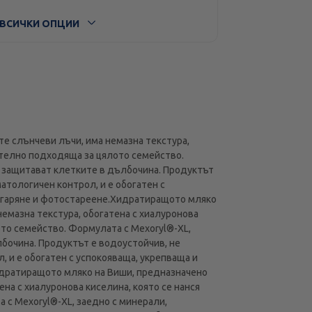
ВСИЧКИ ОПЦИИ
е слънчеви лъчи, има немазна текстура,
чително подходяща за цялото семейство.
и защитават клетките в дълбочина. Продуктът
атологичен контрол, и е обогатен с
изгаряне и фотостареене.Хидратиращото мляко
емазна текстура, обогатена с хиалуронова
ото семейство. Формулата с Mexoryl®-XL,
лбочина. Продуктът е водоустойчив, не
 и е обогатен с успокояваща, укрепваща и
идратиращото мляко на Виши, предназначено
на с хиалуронова киселина, която се нанся
 с Mexoryl®-XL, заедно с минерали,