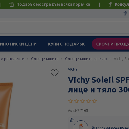
Подарък мостра към всяка поръчка
Консул
ЙНО НИСКИ ЦЕНИ
КУПИ С ПОДАРЪК
СРОЧНИ ПРОД
 и репеленти
Слънцезащита
Слънцезащита за тяло
Vichy So
VICHY
Vichy Soleil SP
лице и тяло 30
Арт.№
7168
Бутилка за вода подаръ