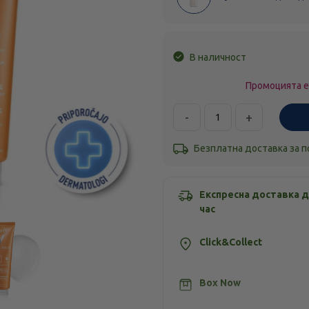
В наличност
Промоцията е
-
+
Безплатна доставка за 
Експресна доставка д
час
Click&Collect
Box Now