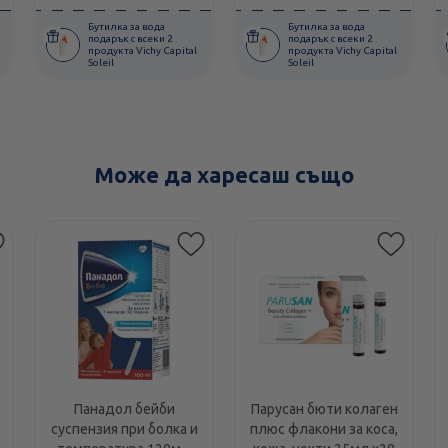
Бутилка за вода
Бутилка за вода
подарък с всеки 2
подарък с всеки 2
продукта Vichy Capital
продукта Vichy Capital
Soleil
Soleil
Може да харесаш също
Панадол бейби
Парусан бюти колаген
суспензия при болка и
плюс флакони за коса,