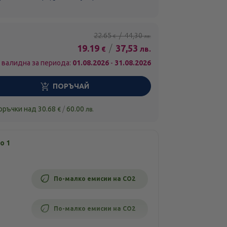
22.65
/
44,30
€
лв.
19.19
/
37,53
€
лв.
 валидна за периода:
01.08.2026
-
31.08.2026
ПОРЪЧАЙ
поръчки над
30.68
/
60.00
€
лв.
о 1
По-малко емисии на CO2
По-малко емисии на CO2