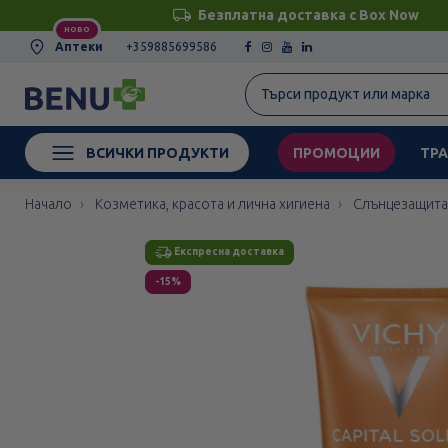
Безплатна доставка с Box Now
НОВО
Аптеки
+359885699586
ВСИЧКИ ПРОДУКТИ
ПРОМОЦИИ
ТРА
Начало
Козметика, красота и лична хигиена
Слънцезащита
Етикети
Експресна доставка
Експресна доставка
-15%