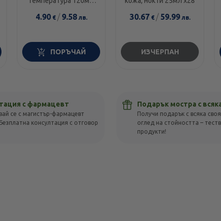
температура 120мг/
кожа, нокти 25мл х28
5мл 100мл
4.90
/
9.58
30.67
/
59.99
€
лв.
€
лв.
ПОРЪЧАЙ
ИЗЧЕРПАН
тация с фармацевт
Подарък мостра с всяк
вай се с магистър-фармацевт
Получи подарък с всяка своя
Безплатна консултация с отговор
оглед на стойността – тест
!
продукти!