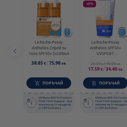
-25%
La Roche-Posay
La Roche-Posay
Anthelios Спрей за
Anthelios SPF50+
Предишен
тяло SPF50+ 2х200мл
UVSPORT
Слънцезащитен
елемент
38.85
/
75.98
23.55
/
46.06
€
лв.
€
лв.
лосион за влажна
17.59
/
34.40
€
лв.
кожа 200мл 945110
ПОРЪЧАЙ
ПОРЪЧАЙ
UVMune 400 Oil Control
UVMune 400 Oil Contro
Fluid 15ml подарък - при
Fluid 15ml подарък - п
покупка на 2+ продукта
покупка на 2+ продукт
от LRP Anthelios
от LRP Anthelios