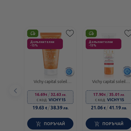
Етикети
Етикети
Допълнителни
Допълнителни
-15%
-15%
Vichy capital soleil
Vichy capital soleil
SPF50 dry touch
SPF50 крем против
Предишен
матиращ флуид за
бръчки за лице 50 мл
16.69
/
32.63
17.90
/
35.01
€
лв.
€
лв.
лице 50 мл 323622
585231
елемент
с код
VICHY15
с код
VICHY15
19.63
/
38.39
21.06
/
41.19
€
лв.
€
лв.
ПОРЪЧАЙ
ПОРЪЧАЙ