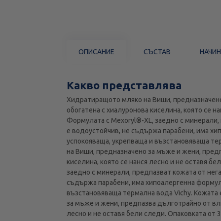
ОПИСАНИЕ
СЪСТАВ
НАЧИН
Какво представлява
Хидратиращото мляко на Виши, предназначено 
обогатена с хиалуронова киселина, която се н
Формулата с Mexoryl®-XL, заедно с минерали,
е водоустойчив, не съдържа парабени, има хи
успокояваща, укрепваща и възстановяваща те
на Виши, предназначено за мъже и жени, пред
киселина, която се нанся лесно и не оставя б
заедно с минерали, предпазват кожата от нег
съдържа парабени, има хипоалергенна формула
възстановяваща термална вода Vichy. Кожата
за мъже и жени, предпазва дълготрайно от вли
лесно и не оставя бели следи. Опаковката от