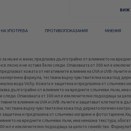
Стандартна доставка
ВИЖ 
 НА УПОТРЕБА
ПРОТИВОПОКАЗАНИЯ
МНЕНИЯ
за мъже и жени, предпазва дълготрайно от влиянието на вреднит
анся лесно и не оставя бели следи. Опаковката от 300 мл е изклю
 предпазват кожата от негативните влияния на UVA и UVB-лъчите 
поалергенна формула, тествана върху чувствителна кожа под дерм
рмална вода Vichy. Кожата е защитена и предпазена от слънчево 
пазва дълготрайно от влиянието на вредните слънчеви лъчи, има н
ели следи. Опаковката от 300 мл е изключително подходяща за цял
ативните влияния на UVA и UVB-лъчите и защитават клетките в дъ
, тествана върху чувствителна кожа под дерматологичен контрол,
 е защитена и предпазена от слънчево изгаряне и фотостареене.Х
янието на вредните слънчеви лъчи, има немазна текстура, обогате
 300 мл е изключително подходяща за цялото семейство. Формулата