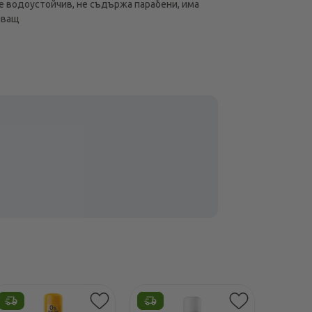
е водоустойчив, не съдържа парабени, има
яващ
Етикети
Етикет