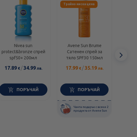
Трайно ниска цена
-35%
Nivea sun
Avene Sun Brume
Euce
protect&bronze спрей
Сатенен спрей за
слънц
Сл
spf50+ 200мл
тяло SPF30 150мл
гел з
еле
17.89
/
34.99
17.99
/
35.19
26.
€
лв.
€
лв.
16.8
ПОРЪЧАЙ
ПОРЪЧАЙ
П
Чанта подарък с всеки 2
п
продукта от Avene Sun
с
п