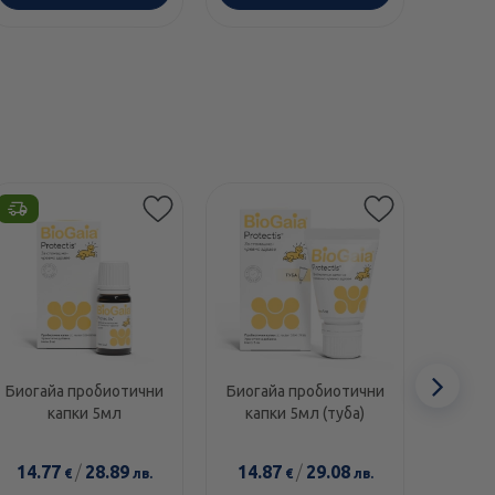
Сл
Биогайа пробиотични
Биогайа пробиотични
Биог
капки 5мл
капки 5мл (туба)
капки
еле
14.77
/
28.89
14.87
/
29.08
16.3
€
лв.
€
лв.