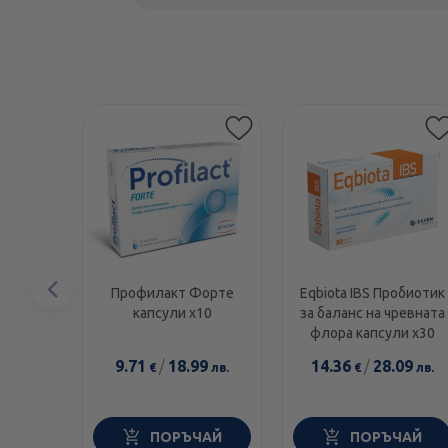
Предишен
Профилакт Форте
Eqbiota IBS Пробиотик
капсули х10
за баланс на чревната
елемент
флора капсули х30
9.71
/
18.99
14.36
/
28.09
€
лв.
€
лв.
ПОРЪЧАЙ
ПОРЪЧАЙ