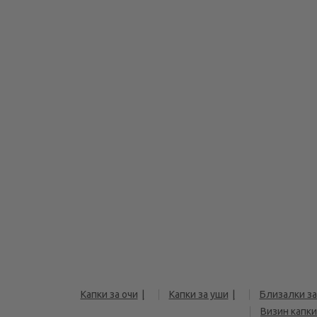
Капки за очи
Капки за уши
Близалки за
Визин капки