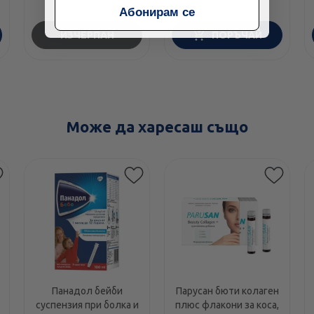
ягода 2 х 10 броя
Абонирам се
Комплек
ИЗЧЕРПАН
ПОРЪЧАЙ
Може да харесаш също
Панадол бейби
Парусан бюти колаген
суспензия при болка и
плюс флакони за коса,