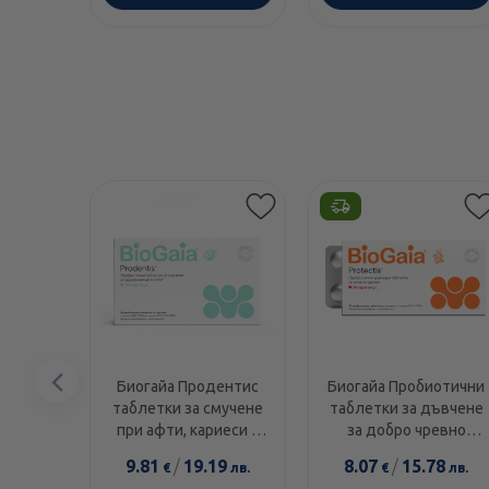
Предишен
Биогайа Продентис
Биогайа Пробиотични
таблетки за смучене
таблетки за дъвчене
елемент
при афти, кариеси и
за добро чревно
възпаления в устната
здраве и висок
9.81
/
19.19
8.07
/
15.78
€
лв.
€
лв.
кухина х10
имунитет, с вкус на