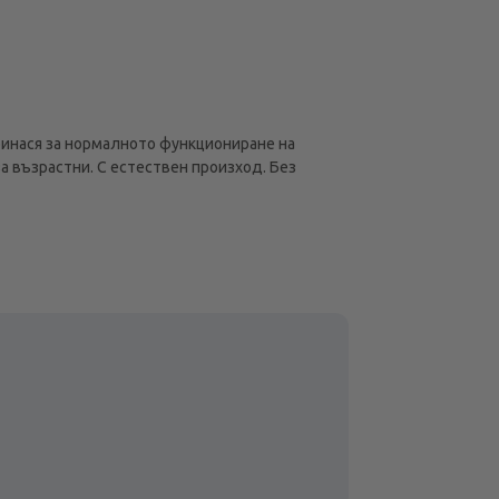
ринася за нормалното функциониране на
а възрастни. С естествен произход. Без