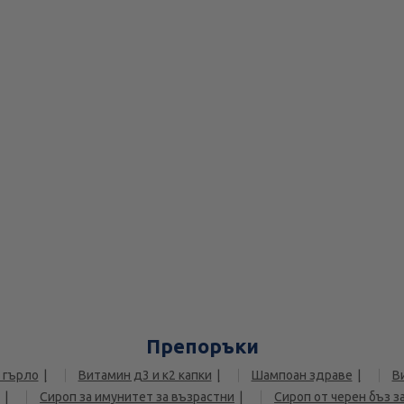
Препоръки
 гърло
Витамин д3 и к2 капки
Шампоан здраве
В
Сироп за имунитет за възрастни
Сироп от черен бъз з