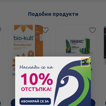
Подобни продукти
Био-култ порбиотик
Линекс за деца саше
за храносмителната и
х10
имунната система
капсули х 120
40.49
/
79.19
7.46
/
14.59
€
лв.
€
лв.
ПОРЪЧАЙ
ПОРЪЧАЙ