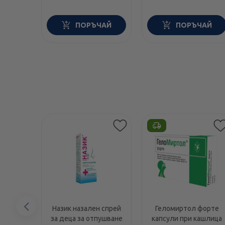
ягода х10
ПОРЪЧАЙ
ПОРЪЧАЙ
Предишен
Назик назален спрей
Геломиртол форте
за деца за отпушване
капсули при кашлица