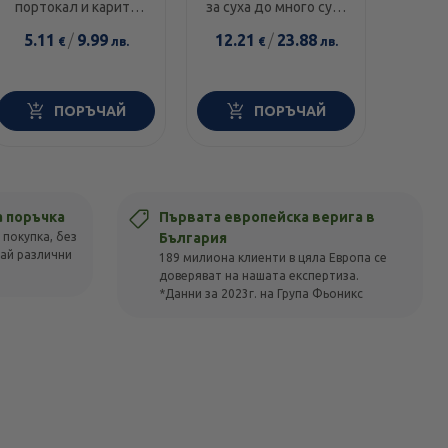
еле
портокал и карите
за суха до много суха
диамант 300мл
и чувствителна кожа
5.11
/
9.99
12.21
/
23.88
14.0
€
лв.
€
лв.
100г
ПОРЪЧАЙ
ПОРЪЧАЙ
а поръчка
Първата европейска верига в
 покупка, без
България
вай различни
189 милиона клиенти в цяла Европа се
доверяват на нашата експертиза.
*Данни за 2023г. на Група Фьоникс