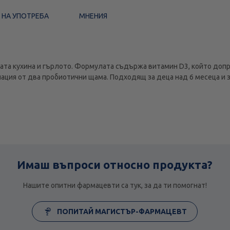
 НА УПОТРЕБА
МНЕНИЯ
ната кухина и гърлото. Формулата съдържа витамин D3, който доп
ация от два пробиотични щама. Подходящ за деца над 6 месеца и з
Имаш въпроси относно продукта?
Нашите опитни фармацевти са тук, за да ти помогнат!
ПОПИТАЙ МАГИСТЪР-ФАРМАЦЕВТ