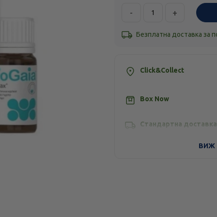
-
+
Безплатна доставка за 
Click&Collect
Box Now
Стандартна доставка
ВИЖ 