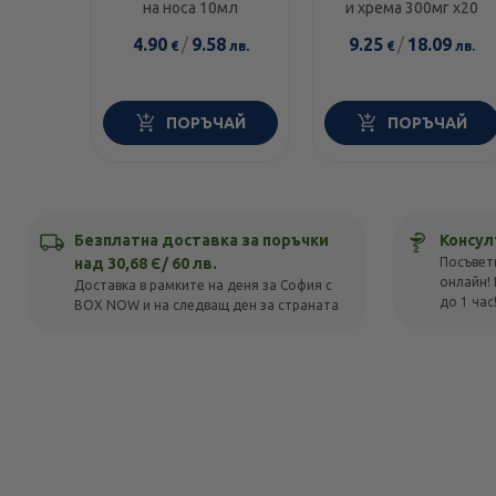
елемент
на носа 10мл
и хрема 300мг х20
4.90
/
9.58
9.25
/
18.09
€
лв.
€
лв.
ПОРЪЧАЙ
ПОРЪЧАЙ
Безплатна доставка за поръчки
Консул
над 30,68 Є/ 60 лв.
Посъвет
онлайн! 
Доставка в рамките на деня за София с
до 1 час
BOX NOW и на следващ ден за страната