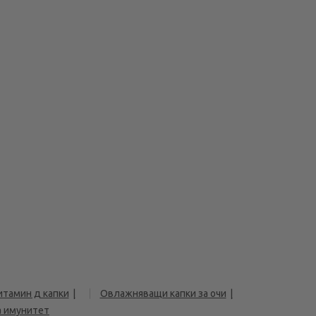
итамин д капки
Овлажняващи капки за очи
а имунитет