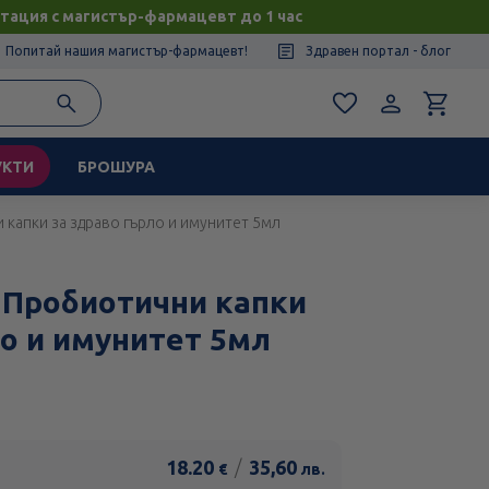
тация с магистър-фармацевт до 1 час
Попитай нашия магистър-фармацевт!
Здравен портал - блог
УКТИ
БРОШУРА
и капки за здраво гърло и имунитет 5мл
x Пробиотични капки
ло и имунитет 5мл
18.20
/
35,60
€
лв.