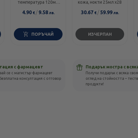
температура 120мг/
кожа, нокти 25мл х28
5мл 100мл
4.90
/
9.58
30.67
/
59.99
€
лв.
€
лв.
ПОРЪЧАЙ
ИЗЧЕРПАН
тация с фармацевт
Подарък мостра с всяк
вай се с магистър-фармацевт
Получи подарък с всяка своя
Безплатна консултация с отговор
оглед на стойността – тест
!
продукти!