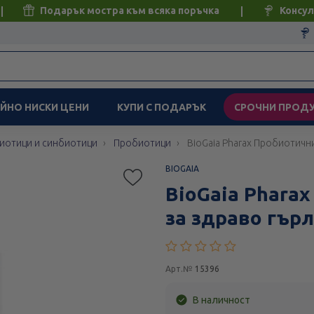
Подарък мостра към всяка поръчка
Консул
ЙНО НИСКИ ЦЕНИ
КУПИ С ПОДАРЪК
СРОЧНИ ПРОД
иотици и синбиотици
Пробиотици
BioGaia Pharax Пробиотичн
BIOGAIA
BioGaia Phara
за здраво гър
Арт.№
15396
В наличност