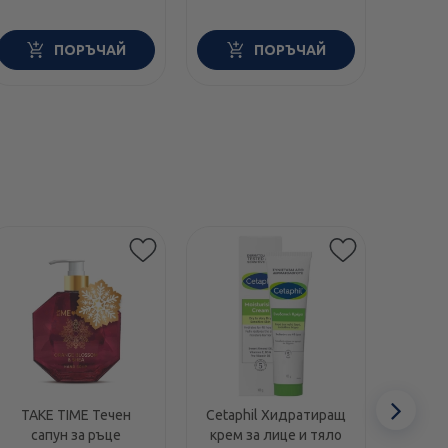
ПОРЪЧАЙ
ПОРЪЧАЙ
Етикети
Сл
TAKE TIME Течен
Cetaphil Хидратиращ
Swans
сапун за ръце
крем за лице и тяло
1000I