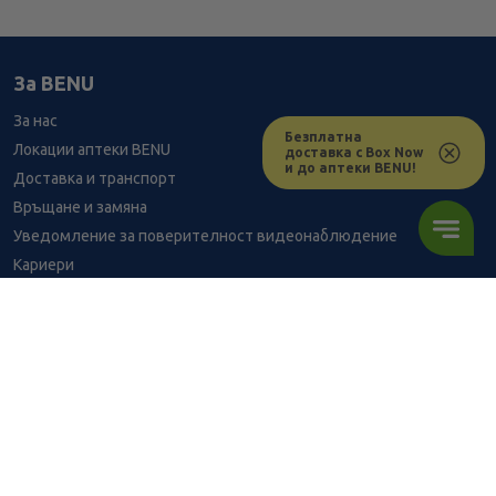
За BENU
За нас
Безплатна
Локации аптеки BENU
доставка с Box Now
и до аптеки BENU!
Доставка и транспорт
Връщане и замяна
Уведомление за поверителност видеонаблюдение
Кариери
Контакти
Уведомление за обработване на лични данни при поръчки с
доставка до аптека
BENU - Моят здравен експерт
8.07
/
15,78
В наличност
€
лв.
Консултация с фармацевт
ПОРЪЧАЙ
Здравен портал - блог