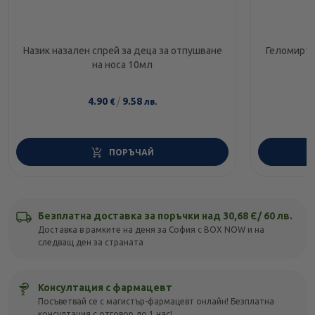
Назик назален спрей за деца за отпушване
Геломирто
на носа 10мл
4.90
/
9.58
€
лв.
ПОРЪЧАЙ
Безплатна доставка за поръчки над 30,68 Є/ 60 лв.
Доставка в рамките на деня за София с BOX NOW и на
следващ ден за страната
Консултация с фармацевт
Посъветвай се с магистър-фармацевт онлайн! Безплатна
консултация с отговор до 1 час!