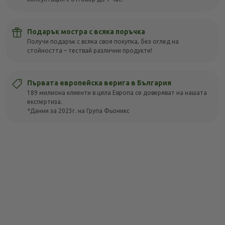
Подарък мостра с всяка поръчка
Получи подарък с всяка своя покупка, без оглед на
стойността – тествай различни продукти!
Първата европейска верига в България
189 милиона клиенти в цяла Европа се доверяват на нашата
експертиза.
*Данни за 2023г. на Група Фьоникс