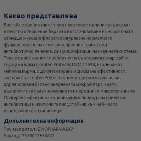
Какво представлява
Биогайа е пробиотик от ново поколение с клинично доказан
ефект по отношение бързото възстановяване на нормалната
стомашно-чревна флора и осигуряване нормалното
функциониране на стомашно-чревния тракт след
антибиотично лечение, диария, инфекции на имунната система.
Това е единственият пробиотик на българския пазар, който
съдържа щама L.reuteri Protectis DSM 17938, изолиран от
майчина кърма, с документирана и доказана ефективност.
Lactobacillus reuteri Protectis спомага за поддържане на
здравословен баланс на чревната микрофлора, което
възпрепятства размножаването на вредните микроорганизми.
Осигурява ефективна колонизация в периода на прием на
антибиотици и изключително устойчив към най-често
използваните антибиотици.
Допълнителна информация
Производител : EWOPHARMA BG*
Баркод : 7350012550622