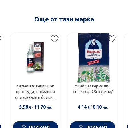
Още от тази марка
Кармолис капки при
Бонбони кармолис
простуда, стомашни
със захар 75гр /сини/
оплаквания и болки в
крайниците 80мл
5.98
/
11.70
4.14
/
8.10
€
лв.
€
лв.
ПОРЪЧАЙ
ПОРЪЧАЙ