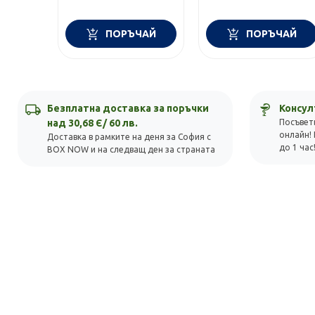
ПОРЪЧАЙ
ПОРЪЧАЙ
Безплатна доставка за поръчки
Консул
над 30,68 Є/ 60 лв.
Посъвет
онлайн! 
Доставка в рамките на деня за София с
до 1 час
BOX NOW и на следващ ден за страната