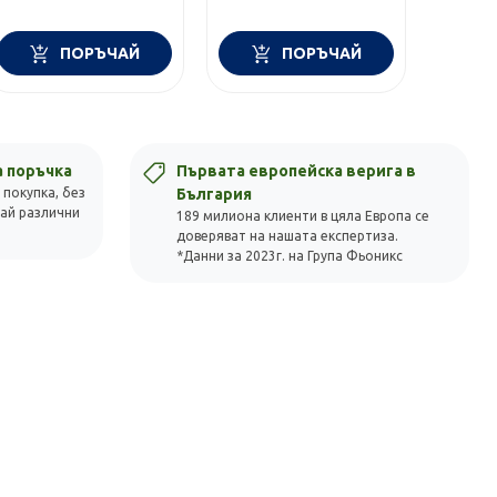
ПОРЪЧАЙ
ПОРЪЧАЙ
а поръчка
Първата европейска верига в
 покупка, без
България
вай различни
189 милиона клиенти в цяла Европа се
доверяват на нашата експертиза.
*Данни за 2023г. на Група Фьоникс