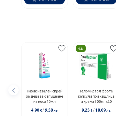
Предишен
Назик назален спрей
Геломиртол форте
за деца за отпушване
капсули при кашлица
елемент
на носа 10мл
и хрема 300мг х20
4.90
/
9.58
9.25
/
18.09
€
лв.
€
лв.