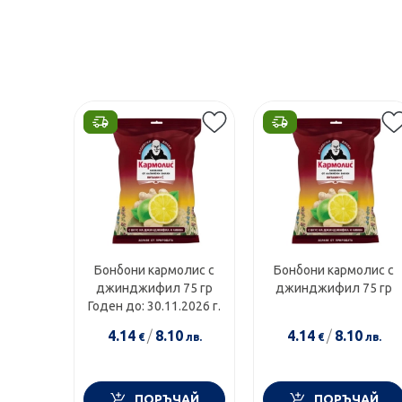
Етикети
Бонбони кармолис с
Бонбони кармолис с
джинджифил 75 гр
джинджифил 75 гр
Годен до: 30.11.2026 г.
4.14
/
8.10
4.14
/
8.10
€
лв.
€
лв.
ПОРЪЧАЙ
ПОРЪЧАЙ