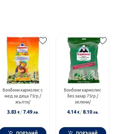
Бонбони кармолис с
Бонбони кармолис
мед за деца 75гр /
без захар 75гр /
жълти/
зелени/
3.83
/
7.49
4.14
/
8.10
€
лв.
€
лв.
ПОРЪЧАЙ
ПОРЪЧАЙ