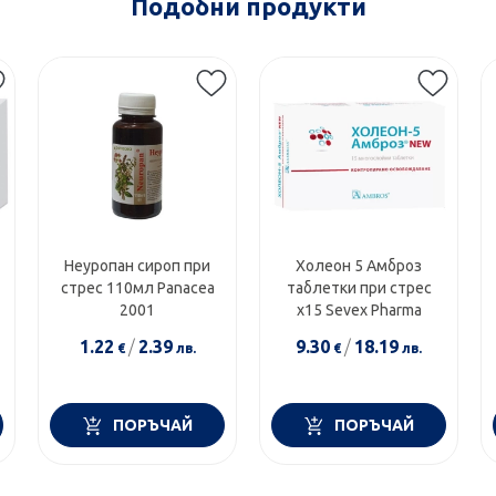
Подобни продукти
Неуропан сироп при
Холеон 5 Амброз
стрес 110мл Panacea
таблетки при стрес
2001
х15 Sevex Pharma
1.22
/
2.39
9.30
/
18.19
€
лв.
€
лв.
ПОРЪЧАЙ
ПОРЪЧАЙ