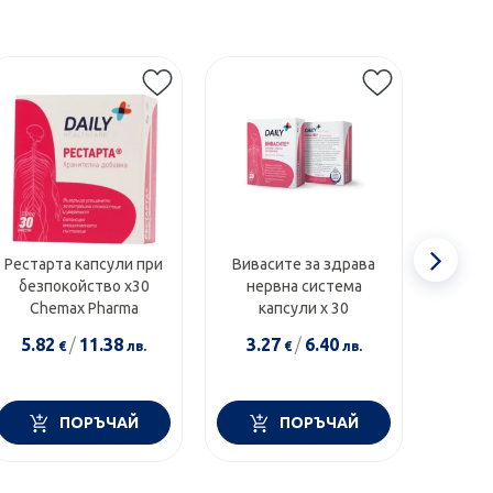
Сл
Рестарта капсули при
Вивасите за здрава
Неуро
безпокойство x30
нервна система
стрес 
еле
Chemax Pharma
капсули х 30
х
5.82
/
11.38
3.27
/
6.40
2.1
€
лв.
€
лв.
ПОРЪЧАЙ
ПОРЪЧАЙ