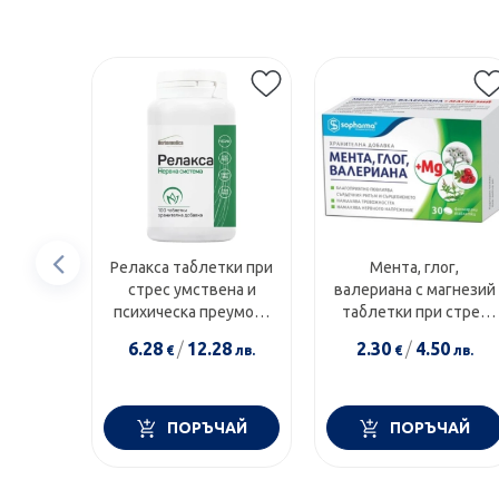
Предишен
Релакса таблетки при
Мента, глог,
стрес умствена и
валериана с магнезий
елемент
психическа преумора
таблетки при стрес
500мг х100
х30 Sopharma
6.28
/
12.28
2.30
/
4.50
€
лв.
€
лв.
Herbamedica
ПОРЪЧАЙ
ПОРЪЧАЙ