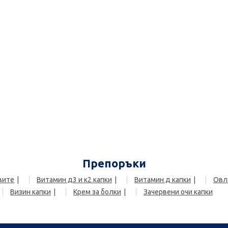
Препоръки
вите
Витамин д3 и к2 капки
Витамин д капки
Овл
Визин капки
Крем за болки
Зачервени очи капки