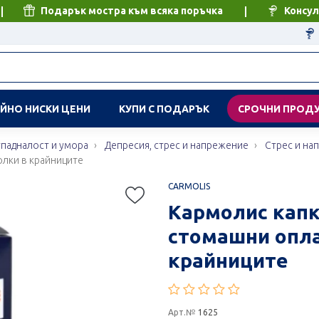
Подарък мостра към всяка поръчка
Консул
ЙНО НИСКИ ЦЕНИ
КУПИ С ПОДАРЪК
СРОЧНИ ПРОД
тпадналост и умора
Депресия, стрес и напрежение
Стрес и на
олки в крайниците
CARMOLIS
Кармолис капк
стомашни опла
крайниците
Арт.№
1625