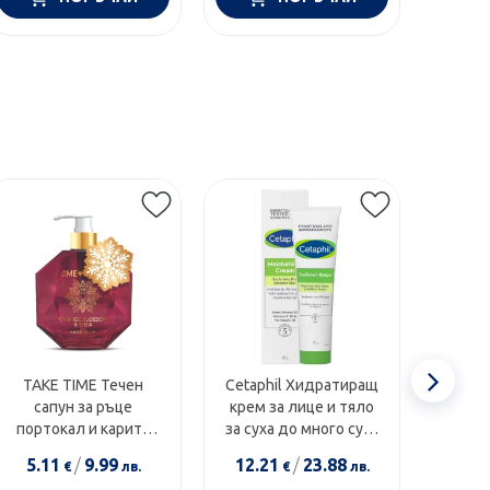
Етикети
Сл
TAKE TIME Течен
Cetaphil Хидратиращ
Swans
сапун за ръце
крем за лице и тяло
1000I
еле
портокал и карите
за суха до много суха
диамант 300мл
и чувствителна кожа
5.11
/
9.99
12.21
/
23.88
14.0
€
лв.
€
лв.
100г