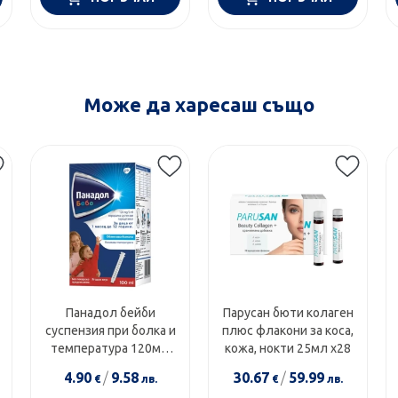
Може да харесаш също
Панадол бейби
Парусан бюти колаген
суспензия при болка и
плюс флакони за коса,
температура 120мг/
кожа, нокти 25мл х28
5мл 100мл
4.90
/
9.58
30.67
/
59.99
€
лв.
€
лв.