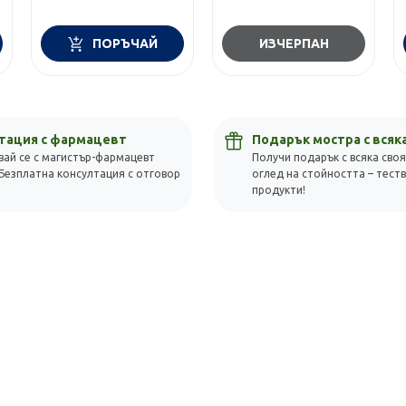
ПОРЪЧАЙ
ИЗЧЕРПАН
тация с фармацевт
Подарък мостра с всяк
вай се с магистър-фармацевт
Получи подарък с всяка своя
Безплатна консултация с отговор
оглед на стойността – тест
!
продукти!