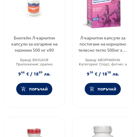
Биогейм Л-карнитин
Л-карнитин капсули за
капсули за изгаряне на
постигане на нормално
мазнини 500 мг х90
телесно тегло 500мг х30
Abopharma
Бранд:
BIOGAME
Бранд:
ABOPHARMA
Приложение:
орално
Категория:
Спорт, фитнес и
Форма на продукта:
таблетки
протеинови храни
66
89
50
58
Форма на продукта:
капсули
9
€
/
18
лв.
9
€
/
18
лв.
ПОРЪЧАЙ
ПОРЪЧАЙ