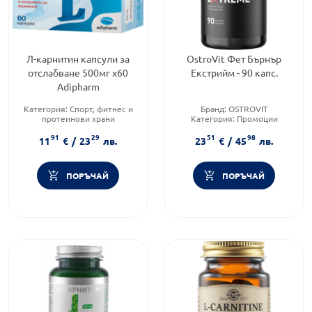
Л-карнитин капсули за
OstroVit Фет Бърнър
отслабване 500мг х60
Екстрийм - 90 капс.
Adipharm
Категория:
Спорт, фитнес и
Бранд:
OSTROVIT
протеинови храни
Категория:
Промоции
Предназначено за:
възрастни
Форма на продукта:
капсули
91
29
51
98
Приложение:
орално
11
€
/
23
лв.
23
€
/
45
лв.
ПОРЪЧАЙ
ПОРЪЧАЙ