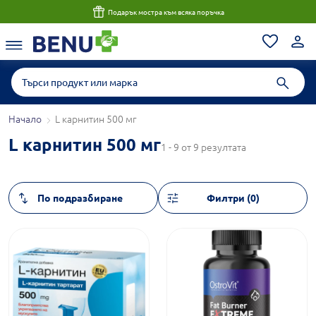
Подарък мостра към всяка поръчка
Начало
L карнитин 500 мг
L карнитин 500 мг
1 - 9 от 9 резултата
Филтри (0)