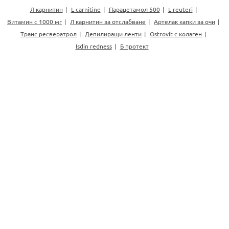
Л карнитин
L carnitine
Парацетамол 500
L reuteri
Витамин с 1000 мг
Л карнитин за отслабване
Артелак капки за очи
Транс ресвератрол
Депилиращи ленти
Ostrovit с колаген
Isdin redness
Б протект