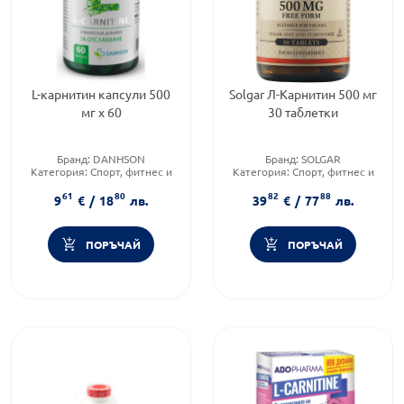
L-карнитин капсули 500
Solgar Л-Карнитин 500 мг
мг x 60
30 таблетки
Бранд:
DANHSON
Бранд:
SOLGAR
Категория:
Спорт, фитнес и
Категория:
Спорт, фитнес и
протеинови храни
протеинови храни
61
80
82
88
Приложение:
орално
Форма на продукта:
таблвтки
9
€
/
18
лв.
39
€
/
77
лв.
ПОРЪЧАЙ
ПОРЪЧАЙ