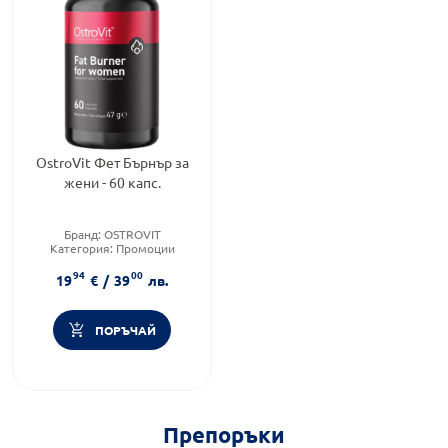
OstroVit Фет Бърнър за
жени - 60 капс.
Бранд:
OSTROVIT
Категория:
Промоции
Форма на продукта:
капсули
94
00
19
€
/
39
лв.
ПОРЪЧАЙ
Препоръки