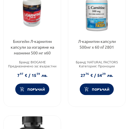
Биогейм Л-карнитин
Л-карнитин капсули
капсули за изгаряне на
500мг х 60 nf 2801
мазнини 500 мг х60
Бранд:
BIOGAME
Бранд:
NATURAL FACTORS
Предназначено за:
възрастни
Категория:
Промоции
Приложение:
орално
Форма на продукта:
капсули
97
59
76
29
7
€
/
15
лв.
27
€
/
54
лв.
ПОРЪЧАЙ
ПОРЪЧАЙ