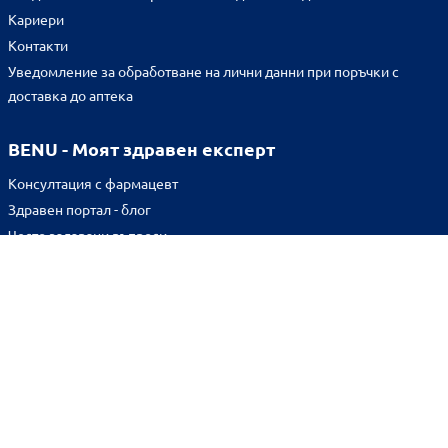
Кариери
Контакти
Уведомление за обработване на лични данни при поръчки с
доставка до аптека
BENU - Моят здравен експерт
Консултация с фармацевт
Здравен портал - блог
Често задавани въпроси
ВРЪЗКИ
Изпълнителна агенция по лекарствата
Български фармацевтичен съюз
Българска асоциация на помощник-фармацевтите
Министерство на здравеопазването
Комисия за защита на потребителите