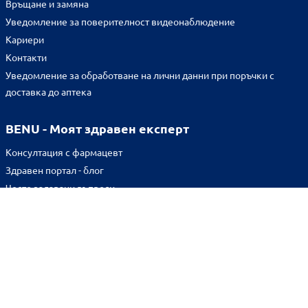
Връщане и замяна
Уведомление за поверителност видеонаблюдение
Кариери
Контакти
Уведомление за обработване на лични данни при поръчки с
доставка до аптека
BENU - Моят здравен експерт
Консултация с фармацевт
Здравен портал - блог
Често задавани въпроси
ВРЪЗКИ
Изпълнителна агенция по лекарствата
Български фармацевтичен съюз
Българска асоциация на помощник-фармацевтите
Министерство на здравеопазването