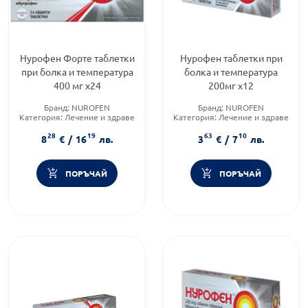
Нурофен Форте таблетки
Нурофен таблетки при
при болка и температура
болка и температура
400 мг х24
200мг х12
Бранд:
NUROFEN
Бранд:
NUROFEN
Категория:
Лечение и здраве
Категория:
Лечение и здраве
Форма на продукта:
таблетки
Форма на продукта:
таблетки
28
19
63
10
8
€
/
16
лв.
3
€
/
7
лв.
ПОРЪЧАЙ
ПОРЪЧАЙ