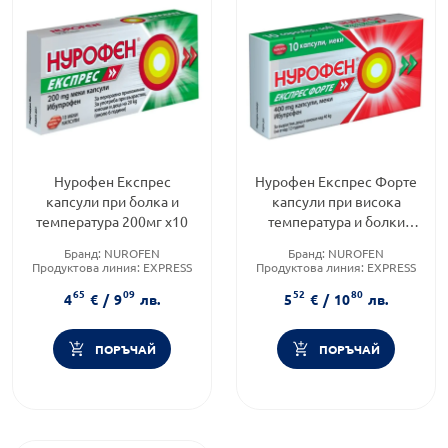
Нурофен Експрес
Нурофен Експрес Форте
капсули при болка и
капсули при висока
температура 200мг х10
температура и болки
400мг х10
Бранд:
NUROFEN
Бранд:
NUROFEN
Продуктова линия:
EXPRESS
Продуктова линия:
EXPRESS
Форма на продукта:
капсули
Форма на продукта:
таблетки
65
09
52
80
4
€
/
9
лв.
5
€
/
10
лв.
ПОРЪЧАЙ
ПОРЪЧАЙ