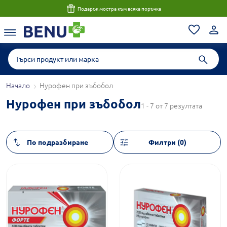
Подарък мостра към всяка поръчка
Начало
Нурофен при зъбобол
Нурофен при зъбобол
1 - 7 от 7 резултата
Филтри (0)