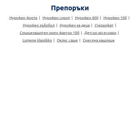
Препоръки
Нурофен форте
Нурофен сироп
Нурофен 400
Нурофен 100
Нурофен зъбобол
Нурофен за деца
Сукралфат
Слънцезащитен крем фактор 100
Детски аксесоари
Lumene klassikko
Оклис саше
Смесена кашлица