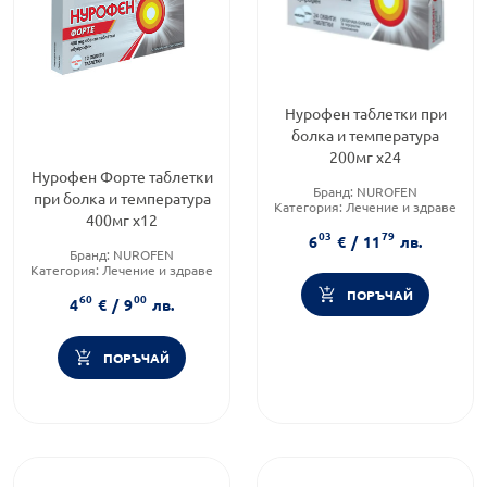
Нурофен таблетки при
болка и температура
200мг х24
Нурофен Форте таблетки
Бранд:
NUROFEN
при болка и температура
Категория:
Лечение и здраве
400мг х12
Форма на продукта:
таблетки
03
79
6
€
/
11
лв.
Бранд:
NUROFEN
Категория:
Лечение и здраве
Форма на продукта:
таблетки
ПОРЪЧАЙ
60
00
4
€
/
9
лв.
ПОРЪЧАЙ