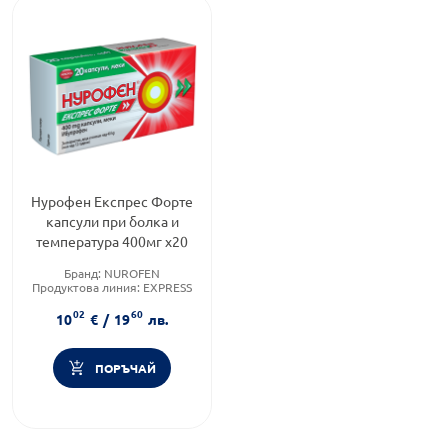
Нурофен Експрес Форте
капсули при болка и
температура 400мг х20
Бранд:
NUROFEN
Продуктова линия:
EXPRESS
FORTE
02
60
Форма на продукта:
капсули
10
€
/
19
лв.
ПОРЪЧАЙ